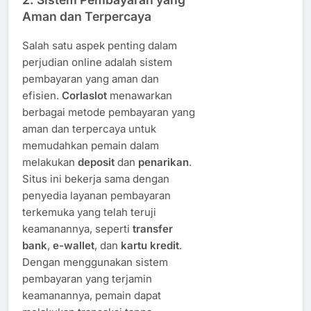
Aman dan Terpercaya
Salah satu aspek penting dalam
perjudian online adalah sistem
pembayaran yang aman dan
efisien.
Corlaslot
menawarkan
berbagai metode pembayaran yang
aman dan terpercaya untuk
memudahkan pemain dalam
melakukan
deposit
dan
penarikan
.
Situs ini bekerja sama dengan
penyedia layanan pembayaran
terkemuka yang telah teruji
keamanannya, seperti
transfer
bank
,
e-wallet
, dan
kartu kredit
.
Dengan menggunakan sistem
pembayaran yang terjamin
keamanannya, pemain dapat