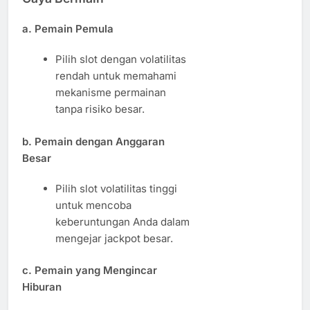
a. Pemain Pemula
Pilih slot dengan volatilitas
rendah untuk memahami
mekanisme permainan
tanpa risiko besar.
b. Pemain dengan Anggaran
Besar
Pilih slot volatilitas tinggi
untuk mencoba
keberuntungan Anda dalam
mengejar jackpot besar.
c. Pemain yang Mengincar
Hiburan