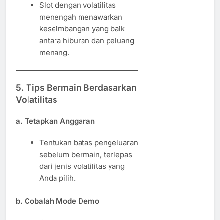
Slot dengan volatilitas
menengah menawarkan
keseimbangan yang baik
antara hiburan dan peluang
menang.
5. Tips Bermain Berdasarkan
Volatilitas
a. Tetapkan Anggaran
Tentukan batas pengeluaran
sebelum bermain, terlepas
dari jenis volatilitas yang
Anda pilih.
b. Cobalah Mode Demo