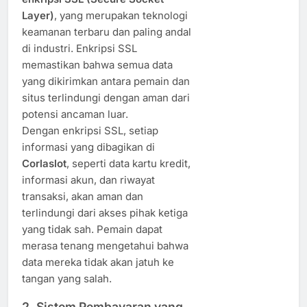
Layer)
, yang merupakan teknologi
keamanan terbaru dan paling andal
di industri. Enkripsi SSL
memastikan bahwa semua data
yang dikirimkan antara pemain dan
situs terlindungi dengan aman dari
potensi ancaman luar.
Dengan enkripsi SSL, setiap
informasi yang dibagikan di
Corlaslot
, seperti data kartu kredit,
informasi akun, dan riwayat
transaksi, akan aman dan
terlindungi dari akses pihak ketiga
yang tidak sah. Pemain dapat
merasa tenang mengetahui bahwa
data mereka tidak akan jatuh ke
tangan yang salah.
2.
Sistem Pembayaran yang