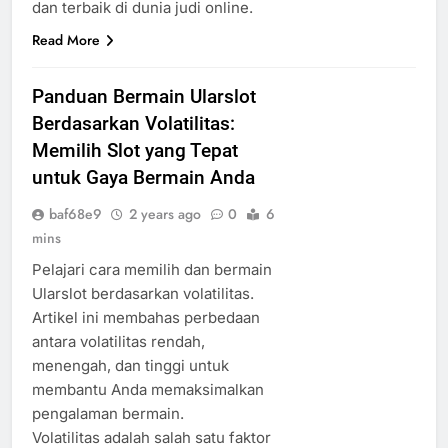
dan terbaik di dunia judi online.
Read More
Panduan Bermain Ularslot
Berdasarkan Volatilitas:
Memilih Slot yang Tepat
untuk Gaya Bermain Anda
baf68e9
2 years ago
0
6
mins
Pelajari cara memilih dan bermain
Ularslot berdasarkan volatilitas.
Artikel ini membahas perbedaan
antara volatilitas rendah,
menengah, dan tinggi untuk
membantu Anda memaksimalkan
pengalaman bermain.
Volatilitas adalah salah satu faktor