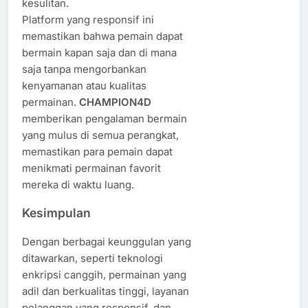
kesulitan.
Platform yang responsif ini
memastikan bahwa pemain dapat
bermain kapan saja dan di mana
saja tanpa mengorbankan
kenyamanan atau kualitas
permainan.
CHAMPION4D
memberikan pengalaman bermain
yang mulus di semua perangkat,
memastikan para pemain dapat
menikmati permainan favorit
mereka di waktu luang.
Kesimpulan
Dengan berbagai keunggulan yang
ditawarkan, seperti teknologi
enkripsi canggih, permainan yang
adil dan berkualitas tinggi, layanan
pelanggan yang responsif, dan