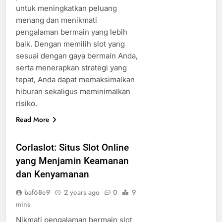
untuk meningkatkan peluang
menang dan menikmati
pengalaman bermain yang lebih
baik. Dengan memilih slot yang
sesuai dengan gaya bermain Anda,
serta menerapkan strategi yang
tepat, Anda dapat memaksimalkan
hiburan sekaligus meminimalkan
risiko.
Read More
Corlaslot: Situs Slot Online
yang Menjamin Keamanan
dan Kenyamanan
baf68e9
2 years ago
0
9
mins
Nikmati pengalaman bermain slot