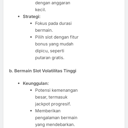
dengan anggaran
kecil.
Strategi:
Fokus pada durasi
bermain.
Pilih slot dengan fitur
bonus yang mudah
dipicu, seperti
putaran gratis.
b. Bermain Slot Volatilitas Tinggi
Keunggulan:
Potensi kemenangan
besar, termasuk
jackpot progresif.
Memberikan
pengalaman bermain
yang mendebarkan.