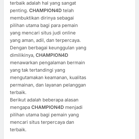
terbaik adalah hal yang sangat
penting.
CHAMPION4D
telah
membuktikan dirinya sebagai
pilihan utama bagi para pemain
yang mencari situs judi online
yang aman, adil, dan terpercaya.
Dengan berbagai keunggulan yang
dimilikinya,
CHAMPION4D
menawarkan pengalaman bermain
yang tak tertandingi yang
mengutamakan keamanan, kualitas
permainan, dan layanan pelanggan
terbaik.
Berikut adalah beberapa alasan
mengapa
CHAMPION4D
menjadi
pilihan utama bagi pemain yang
mencari situs terpercaya dan
terbaik.