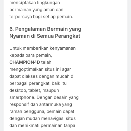
menciptakan lingkungan
permainan yang aman dan
terpercaya bagi setiap pemain.
6.
Pengalaman Bermain yang
Nyaman di Semua Perangkat
Untuk memberikan kenyamanan
kepada para pemain,
CHAMPION4D
telah
mengoptimalkan situs ini agar
dapat diakses dengan mudah di
berbagai perangkat, baik itu
desktop, tablet, maupun
smartphone. Dengan desain yang
responsif dan antarmuka yang
ramah pengguna, pemain dapat
dengan mudah menavigasi situs
dan menikmati permainan tanpa