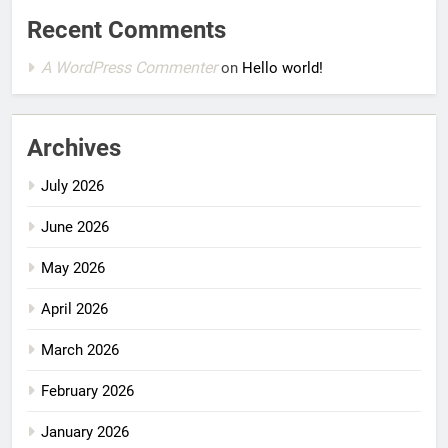
Recent Comments
A WordPress Commenter
on
Hello world!
Archives
July 2026
June 2026
May 2026
April 2026
March 2026
February 2026
January 2026