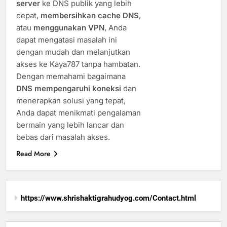
server
ke DNS publik yang lebih
cepat,
membersihkan cache DNS
,
atau
menggunakan VPN
, Anda
dapat mengatasi masalah ini
dengan mudah dan melanjutkan
akses ke Kaya787 tanpa hambatan.
Dengan memahami bagaimana
DNS mempengaruhi koneksi
dan
menerapkan solusi yang tepat,
Anda dapat menikmati pengalaman
bermain yang lebih lancar dan
bebas dari masalah akses.
Read More
https://www.shrishaktigrahudyog.com/Contact.html