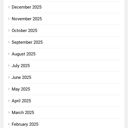
December 2025
November 2025
October 2025
September 2025
August 2025
July 2025
June 2025
May 2025
April 2025
March 2025
February 2025