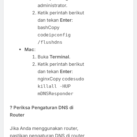
administrator.
Ketik perintah berikut
dan tekan
Enter
:
bashCopy
code
ipconfig
/flushdns
Mac
:
Buka
Terminal
.
Ketik perintah berikut
dan tekan
Enter
:
nginxCopy code
sudo
killall -HUP
mDNSResponder
?
Periksa Pengaturan DNS di
Router
Jika Anda menggunakan router,
pastikan pengaturan DNS di router