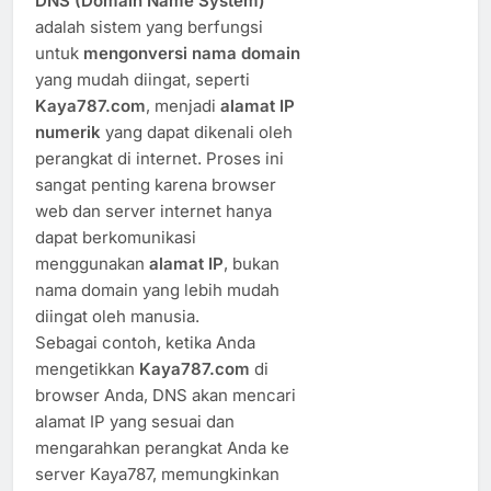
DNS (Domain Name System)
adalah sistem yang berfungsi
untuk
mengonversi nama domain
yang mudah diingat, seperti
Kaya787.com
, menjadi
alamat IP
numerik
yang dapat dikenali oleh
perangkat di internet. Proses ini
sangat penting karena browser
web dan server internet hanya
dapat berkomunikasi
menggunakan
alamat IP
, bukan
nama domain yang lebih mudah
diingat oleh manusia.
Sebagai contoh, ketika Anda
mengetikkan
Kaya787.com
di
browser Anda, DNS akan mencari
alamat IP yang sesuai dan
mengarahkan perangkat Anda ke
server Kaya787, memungkinkan