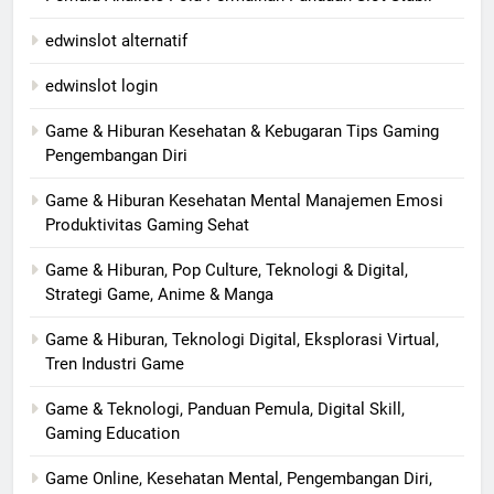
edwinslot alternatif
edwinslot login
Game & Hiburan Kesehatan & Kebugaran Tips Gaming
Pengembangan Diri
Game & Hiburan Kesehatan Mental Manajemen Emosi
Produktivitas Gaming Sehat
Game & Hiburan, Pop Culture, Teknologi & Digital,
Strategi Game, Anime & Manga
Game & Hiburan, Teknologi Digital, Eksplorasi Virtual,
Tren Industri Game
Game & Teknologi, Panduan Pemula, Digital Skill,
Gaming Education
Game Online, Kesehatan Mental, Pengembangan Diri,