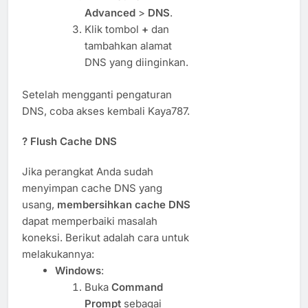
Advanced
>
DNS
.
Klik tombol
+
dan
tambahkan alamat
DNS yang diinginkan.
Setelah mengganti pengaturan
DNS, coba akses kembali Kaya787.
?
Flush Cache DNS
Jika perangkat Anda sudah
menyimpan cache DNS yang
usang,
membersihkan cache DNS
dapat memperbaiki masalah
koneksi. Berikut adalah cara untuk
melakukannya:
Windows
:
Buka
Command
Prompt
sebagai