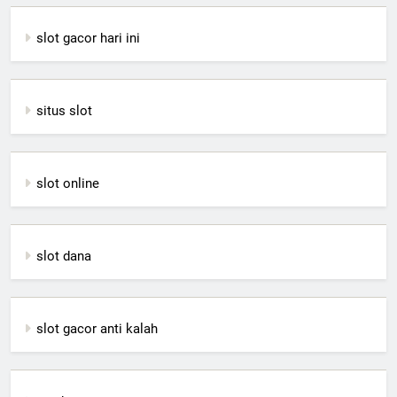
slot gacor hari ini
situs slot
slot online
slot dana
slot gacor anti kalah