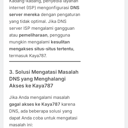
Kadang-kadang, penyedia layanan
internet (ISP) mengonfigurasi
DNS
server mereka
dengan pengaturan
yang tidak optimal. Jika DNS
server ISP mengalami gangguan
atau
pemeliharaan
, pengguna
mungkin mengalami
kesulitan
mengakses situs-situs tertentu
,
termasuk Kaya787.
3. Solusi Mengatasi Masalah
DNS yang Menghalangi
Akses ke Kaya787
Jika Anda mengalami masalah
gagal akses ke Kaya787
karena
DNS, ada beberapa solusi yang
dapat Anda coba untuk mengatasi
masalah ini: