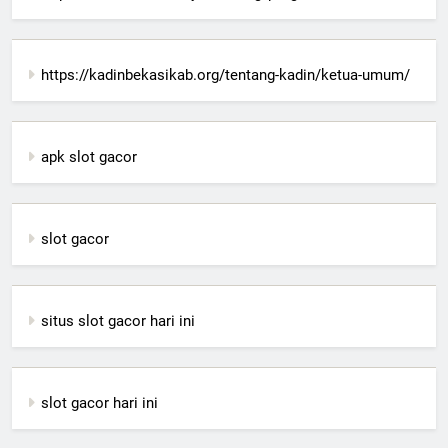
https://kadinbekasikab.org/tentang-kadin/ketua-umum/
apk slot gacor
slot gacor
situs slot gacor hari ini
slot gacor hari ini