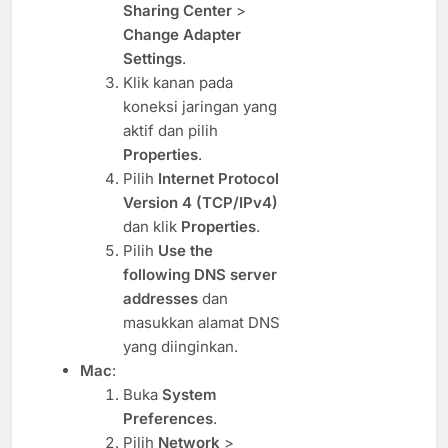
Sharing Center
>
Change Adapter
Settings
.
Klik kanan pada
koneksi jaringan yang
aktif dan pilih
Properties
.
Pilih
Internet Protocol
Version 4 (TCP/IPv4)
dan klik
Properties
.
Pilih
Use the
following DNS server
addresses
dan
masukkan alamat DNS
yang diinginkan.
Mac
:
Buka
System
Preferences
.
Pilih
Network
>