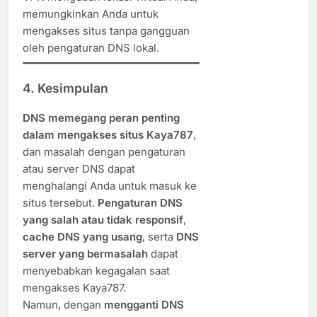
memungkinkan Anda untuk
mengakses situs tanpa gangguan
oleh pengaturan DNS lokal.
4. Kesimpulan
DNS memegang peran penting
dalam mengakses situs Kaya787
,
dan masalah dengan pengaturan
atau server DNS dapat
menghalangi Anda untuk masuk ke
situs tersebut.
Pengaturan DNS
yang salah atau tidak responsif
,
cache DNS yang usang
, serta
DNS
server yang bermasalah
dapat
menyebabkan kegagalan saat
mengakses Kaya787.
Namun, dengan
mengganti DNS