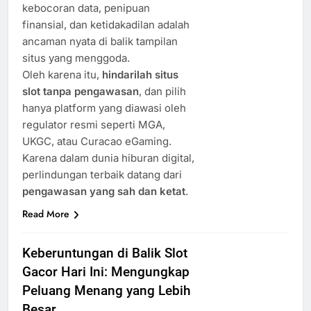
kebocoran data, penipuan
finansial, dan ketidakadilan adalah
ancaman nyata di balik tampilan
situs yang menggoda.
Oleh karena itu,
hindarilah situs
slot tanpa pengawasan
, dan pilih
hanya platform yang diawasi oleh
regulator resmi seperti MGA,
UKGC, atau Curacao eGaming.
Karena dalam dunia hiburan digital,
perlindungan terbaik datang dari
pengawasan yang sah dan ketat
.
Read More
Keberuntungan di Balik Slot
Gacor Hari Ini: Mengungkap
Peluang Menang yang Lebih
Besar