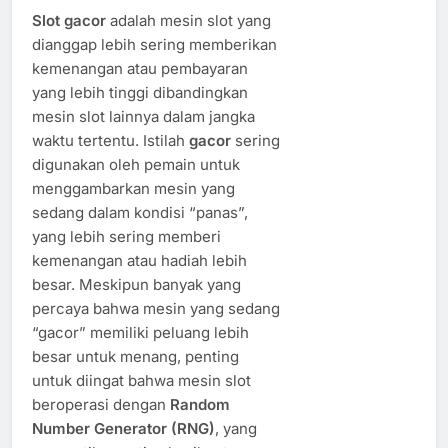
Slot gacor
adalah mesin slot yang
dianggap lebih sering memberikan
kemenangan atau pembayaran
yang lebih tinggi dibandingkan
mesin slot lainnya dalam jangka
waktu tertentu. Istilah
gacor
sering
digunakan oleh pemain untuk
menggambarkan mesin yang
sedang dalam kondisi “panas”,
yang lebih sering memberi
kemenangan atau hadiah lebih
besar. Meskipun banyak yang
percaya bahwa mesin yang sedang
“gacor” memiliki peluang lebih
besar untuk menang, penting
untuk diingat bahwa mesin slot
beroperasi dengan
Random
Number Generator (RNG)
, yang