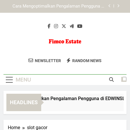
Skip
Cara Mengoptimalkan Pengalaman Akses
to
EDWINSLOT secara Nyaman dan Terarah
content
Cara Mengoptimalkan Pengalaman Akses
LEBAH4D secara Nyaman dan Terarah
Cara Mengoptimalkan Pengalaman Pengguna di
EDWINSLOT secara Aman dan Terkendali
Cara Mengoptimalkan Pengalaman Pengguna di
LEBAH4D
Fimco Estate
Dapatkan Properti Impian Anda Dengan
Cara Mengoptimalkan Pengalaman Akses
NEWSLETTER
RANDOM NEWS
EDWINSLOT secara Nyaman dan Terarah
FIMCO Estate. Agen Real Estate Yang
Cara Mengoptimalkan Pengalaman Akses
Siap Membantu Anda Menemukan
LEBAH4D secara Nyaman dan Terarah
MENU
Rumah Yang Sempurna.
ra Mengoptimalkan Pengalaman Pengguna di EDWINSLOT sec
HEADLINES
eeks Ago
Home
slot gacor