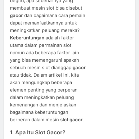
begitu, apa sebenarnya yang
membuat mesin slot bisa disebut
gacor
dan bagaimana cara pemain
dapat memanfaatkannya untuk
meningkatkan peluang mereka?
Keberuntungan
adalah faktor
utama dalam permainan slot,
namun ada beberapa faktor lain
yang bisa memengaruhi apakah
sebuah mesin slot dianggap
gacor
atau tidak. Dalam artikel ini, kita
akan mengungkap beberapa
elemen penting yang berperan
dalam meningkatkan peluang
kemenangan dan menjelaskan
bagaimana keberuntungan
berperan dalam mesin
slot gacor
.
1.
Apa Itu Slot Gacor?