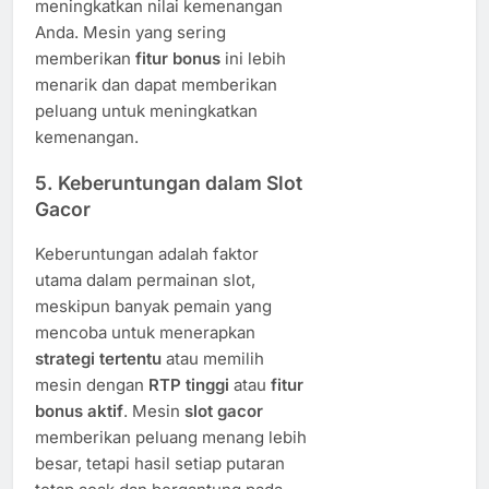
meningkatkan nilai kemenangan
Anda. Mesin yang sering
memberikan
fitur bonus
ini lebih
menarik dan dapat memberikan
peluang untuk meningkatkan
kemenangan.
5.
Keberuntungan dalam Slot
Gacor
Keberuntungan adalah faktor
utama dalam permainan slot,
meskipun banyak pemain yang
mencoba untuk menerapkan
strategi tertentu
atau memilih
mesin dengan
RTP tinggi
atau
fitur
bonus aktif
. Mesin
slot gacor
memberikan peluang menang lebih
besar, tetapi hasil setiap putaran