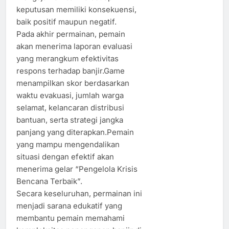
keputusan memiliki konsekuensi,
baik positif maupun negatif.
Pada akhir permainan, pemain
akan menerima laporan evaluasi
yang merangkum efektivitas
respons terhadap banjir.Game
menampilkan skor berdasarkan
waktu evakuasi, jumlah warga
selamat, kelancaran distribusi
bantuan, serta strategi jangka
panjang yang diterapkan.Pemain
yang mampu mengendalikan
situasi dengan efektif akan
menerima gelar “Pengelola Krisis
Bencana Terbaik”.
Secara keseluruhan, permainan ini
menjadi sarana edukatif yang
membantu pemain memahami