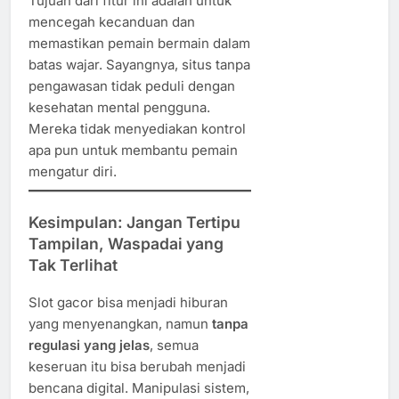
Tujuan dari fitur ini adalah untuk
mencegah kecanduan dan
memastikan pemain bermain dalam
batas wajar. Sayangnya, situs tanpa
pengawasan tidak peduli dengan
kesehatan mental pengguna.
Mereka tidak menyediakan kontrol
apa pun untuk membantu pemain
mengatur diri.
Kesimpulan: Jangan Tertipu
Tampilan, Waspadai yang
Tak Terlihat
Slot gacor bisa menjadi hiburan
yang menyenangkan, namun
tanpa
regulasi yang jelas
, semua
keseruan itu bisa berubah menjadi
bencana digital. Manipulasi sistem,