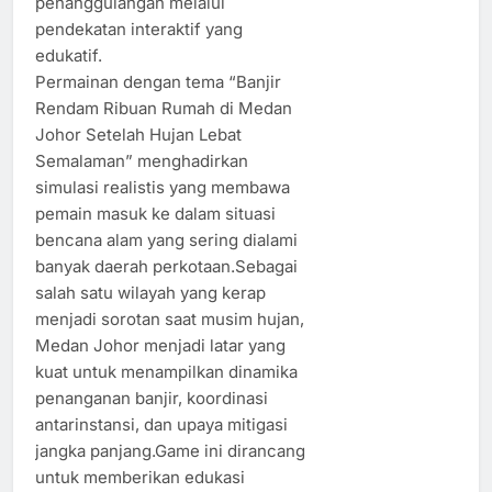
penanggulangan melalui
pendekatan interaktif yang
edukatif.
Permainan dengan tema “Banjir
Rendam Ribuan Rumah di Medan
Johor Setelah Hujan Lebat
Semalaman” menghadirkan
simulasi realistis yang membawa
pemain masuk ke dalam situasi
bencana alam yang sering dialami
banyak daerah perkotaan.Sebagai
salah satu wilayah yang kerap
menjadi sorotan saat musim hujan,
Medan Johor menjadi latar yang
kuat untuk menampilkan dinamika
penanganan banjir, koordinasi
antarinstansi, dan upaya mitigasi
jangka panjang.Game ini dirancang
untuk memberikan edukasi