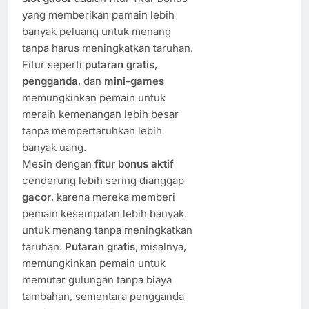
yang memberikan pemain lebih
banyak peluang untuk menang
tanpa harus meningkatkan taruhan.
Fitur seperti
putaran gratis
,
pengganda
, dan
mini-games
memungkinkan pemain untuk
meraih kemenangan lebih besar
tanpa mempertaruhkan lebih
banyak uang.
Mesin dengan
fitur bonus aktif
cenderung lebih sering dianggap
gacor
, karena mereka memberi
pemain kesempatan lebih banyak
untuk menang tanpa meningkatkan
taruhan.
Putaran gratis
, misalnya,
memungkinkan pemain untuk
memutar gulungan tanpa biaya
tambahan, sementara pengganda