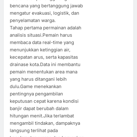
bencana yang bertanggung jawab
mengatur evakuasi, logistik, dan
penyelamatan warga.
Tahap pertama permainan adalah
analisis situasi.Pemain harus
membaca data real-time yang
menunjukkan ketinggian air,
kecepatan arus, serta kapasitas
drainase kota.Data ini membantu
pemain menentukan area mana
yang harus ditangani lebih
dulu.Game menekankan
pentingnya pengambilan
keputusan cepat karena kondisi
banjir dapat berubah dalam
hitungan menit.Jika terlambat
mengambil tindakan, dampaknya
langsung terlihat pada