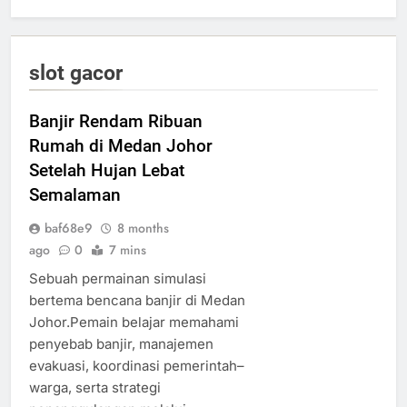
slot gacor
Banjir Rendam Ribuan
Rumah di Medan Johor
Setelah Hujan Lebat
Semalaman
baf68e9
8 months
ago
0
7 mins
Sebuah permainan simulasi
bertema bencana banjir di Medan
Johor.Pemain belajar memahami
penyebab banjir, manajemen
evakuasi, koordinasi pemerintah–
warga, serta strategi