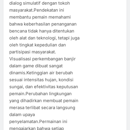
dialog simulatif dengan tokoh
masyarakat.Pendekatan ini
membantu pemain memahami
bahwa keberhasilan penanganan
bencana tidak hanya ditentukan
oleh alat dan teknologi, tetapi juga
oleh tingkat kepedulian dan
partisipasi masyarakat.
Visualisasi perkembangan banjir
dalam game dibuat sangat
dinamis.Ketinggian air berubah
sesuai intensitas hujan, kondisi
sungai, dan efektivitas keputusan
pemain.Perubahan lingkungan
yang dihadirkan membuat pemain
merasa terlibat secara langsung
dalam upaya
penyelamatan.Permainan ini
mengajarkan bahwa setiap