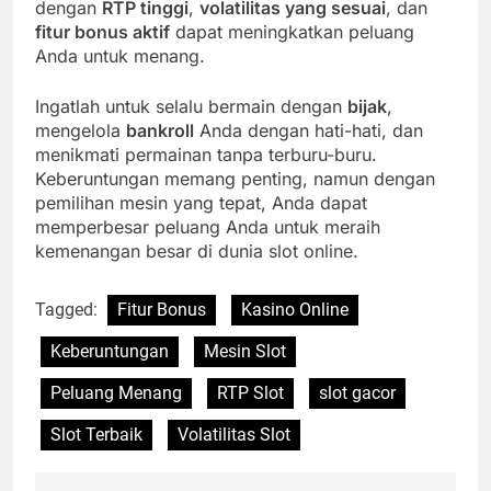
dengan
RTP tinggi
,
volatilitas yang sesuai
, dan
fitur bonus aktif
dapat meningkatkan peluang
Anda untuk menang.
Ingatlah untuk selalu bermain dengan
bijak
,
mengelola
bankroll
Anda dengan hati-hati, dan
menikmati permainan tanpa terburu-buru.
Keberuntungan memang penting, namun dengan
pemilihan mesin yang tepat, Anda dapat
memperbesar peluang Anda untuk meraih
kemenangan besar di dunia slot online.
Tagged:
Fitur Bonus
Kasino Online
Keberuntungan
Mesin Slot
Peluang Menang
RTP Slot
slot gacor
Slot Terbaik
Volatilitas Slot