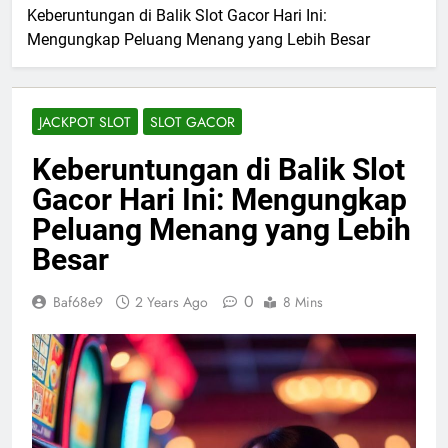
Keberuntungan di Balik Slot Gacor Hari Ini:
Mengungkap Peluang Menang yang Lebih Besar
JACKPOT SLOT
SLOT GACOR
Keberuntungan di Balik Slot
Gacor Hari Ini: Mengungkap
Peluang Menang yang Lebih
Besar
0
Baf68e9
2 Years Ago
8 Mins