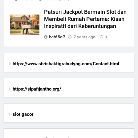
Patsuri Jackpot Bermain Slot dan
Membeli Rumah Pertama: Kisah
Inspiratif dari Keberuntungan
baf68e9
2 years ago
0
https://www.shrishaktigrahudyog.com/Contact.html
https://sipafijantho.org/
slot gacor