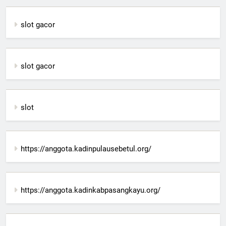
slot gacor
slot gacor
slot
https://anggota.kadinpulausebetul.org/
https://anggota.kadinkabpasangkayu.org/