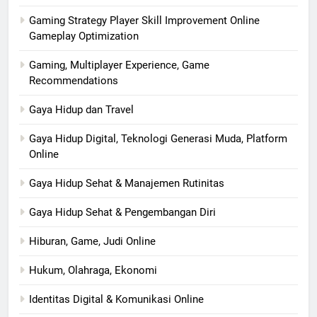
Gaming Strategy Player Skill Improvement Online
Gameplay Optimization
Gaming, Multiplayer Experience, Game
Recommendations
Gaya Hidup dan Travel
Gaya Hidup Digital, Teknologi Generasi Muda, Platform
Online
Gaya Hidup Sehat & Manajemen Rutinitas
Gaya Hidup Sehat & Pengembangan Diri
Hiburan, Game, Judi Online
Hukum, Olahraga, Ekonomi
Identitas Digital & Komunikasi Online