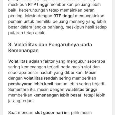
meskipun
RTP tinggi
memberikan peluang lebih
baik, keberuntungan tetap memainkan peran
penting. Mesin dengan
RTP tinggi
memungkinkan
pemain untuk memiliki peluang menang yang lebih
besar dalam jangka panjang, meskipun hasil setiap
putaran tetap acak.
3.
Volatilitas dan Pengaruhnya pada
Kemenangan
Volatilitas
adalah faktor yang mengukur seberapa
sering kemenangan terjadi pada mesin slot dan
seberapa besar hadiah yang diberikan. Mesin
dengan
volatilitas rendah
sering memberikan
pembayaran lebih kecil
namun lebih sering terjadi.
Sementara itu, mesin dengan
volatilitas tinggi
memberikan
kemenangan lebih besar
, tetapi lebih
jarang terjadi.
Saat mencari
slot gacor hari ini
, pilih mesin