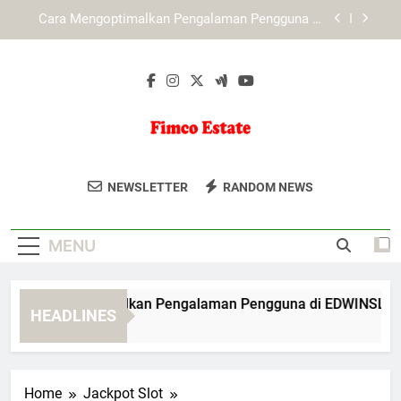
Skip
Cara Mengoptimalkan Pengalaman Akses
to
EDWINSLOT secara Nyaman dan Terarah
content
Cara Mengoptimalkan Pengalaman Akses
LEBAH4D secara Nyaman dan Terarah
Cara Mengoptimalkan Pengalaman Pengguna di
EDWINSLOT secara Aman dan Terkendali
Cara Mengoptimalkan Pengalaman Pengguna di
LEBAH4D
Fimco Estate
Dapatkan Properti Impian Anda Dengan
Cara Mengoptimalkan Pengalaman Akses
NEWSLETTER
RANDOM NEWS
EDWINSLOT secara Nyaman dan Terarah
FIMCO Estate. Agen Real Estate Yang
Cara Mengoptimalkan Pengalaman Akses
Siap Membantu Anda Menemukan
LEBAH4D secara Nyaman dan Terarah
MENU
Rumah Yang Sempurna.
ra Mengoptimalkan Pengalaman Pengguna di EDWINSLOT seca
HEADLINES
eeks Ago
Home
Jackpot Slot