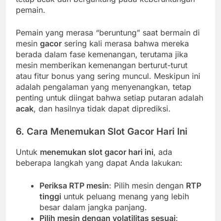
pemain.
Pemain yang merasa “beruntung” saat bermain di
mesin
gacor
sering kali merasa bahwa mereka
berada dalam fase kemenangan, terutama jika
mesin memberikan kemenangan berturut-turut
atau fitur bonus yang sering muncul. Meskipun ini
adalah pengalaman yang menyenangkan, tetap
penting untuk diingat bahwa setiap putaran adalah
acak
, dan hasilnya tidak dapat diprediksi.
6.
Cara Menemukan Slot Gacor Hari Ini
Untuk
menemukan slot gacor hari ini
, ada
beberapa langkah yang dapat Anda lakukan:
Periksa RTP mesin
: Pilih mesin dengan
RTP
tinggi
untuk peluang menang yang lebih
besar dalam jangka panjang.
Pilih mesin dengan volatilitas sesuai
: