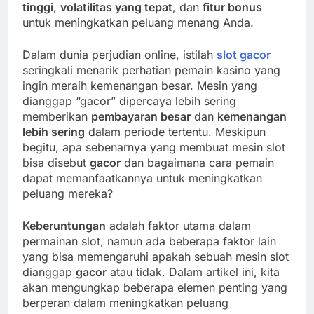
tinggi
,
volatilitas yang tepat
, dan
fitur bonus
untuk meningkatkan peluang menang Anda.
Dalam dunia perjudian online, istilah
slot gacor
seringkali menarik perhatian pemain kasino yang
ingin meraih kemenangan besar. Mesin yang
dianggap “gacor” dipercaya lebih sering
memberikan
pembayaran besar
dan
kemenangan
lebih sering
dalam periode tertentu. Meskipun
begitu, apa sebenarnya yang membuat mesin slot
bisa disebut
gacor
dan bagaimana cara pemain
dapat memanfaatkannya untuk meningkatkan
peluang mereka?
Keberuntungan
adalah faktor utama dalam
permainan slot, namun ada beberapa faktor lain
yang bisa memengaruhi apakah sebuah mesin slot
dianggap
gacor
atau tidak. Dalam artikel ini, kita
akan mengungkap beberapa elemen penting yang
berperan dalam meningkatkan peluang