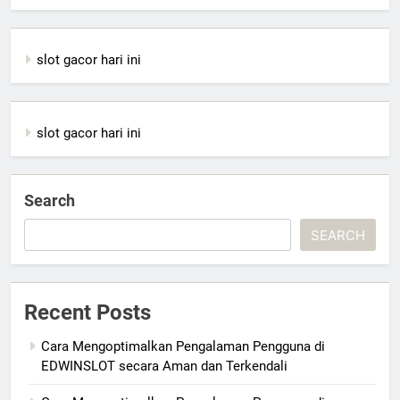
slot gacor hari ini
slot gacor hari ini
Search
SEARCH
Recent Posts
Cara Mengoptimalkan Pengalaman Pengguna di
EDWINSLOT secara Aman dan Terkendali