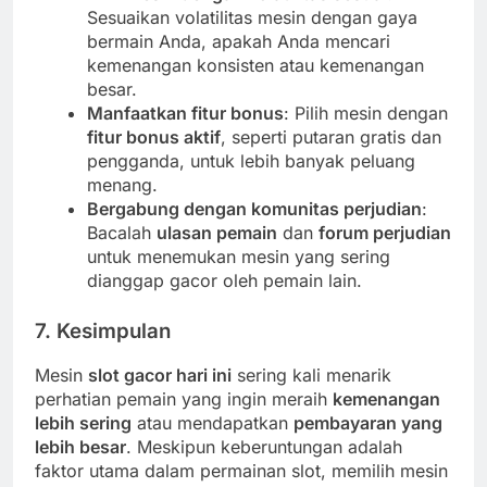
Sesuaikan volatilitas mesin dengan gaya
bermain Anda, apakah Anda mencari
kemenangan konsisten atau kemenangan
besar.
Manfaatkan fitur bonus
: Pilih mesin dengan
fitur bonus aktif
, seperti putaran gratis dan
pengganda, untuk lebih banyak peluang
menang.
Bergabung dengan komunitas perjudian
:
Bacalah
ulasan pemain
dan
forum perjudian
untuk menemukan mesin yang sering
dianggap gacor oleh pemain lain.
7.
Kesimpulan
Mesin
slot gacor hari ini
sering kali menarik
perhatian pemain yang ingin meraih
kemenangan
lebih sering
atau mendapatkan
pembayaran yang
lebih besar
. Meskipun keberuntungan adalah
faktor utama dalam permainan slot, memilih mesin