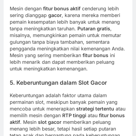
Mesin dengan
fitur bonus aktif
cenderung lebih
sering dianggap
gacor
, karena mereka memberi
pemain kesempatan lebih banyak untuk menang
tanpa meningkatkan taruhan.
Putaran gratis
,
misalnya, memungkinkan pemain untuk memutar
gulungan tanpa biaya tambahan, sementara
pengganda meningkatkan nilai kemenangan Anda.
Mesin yang sering memberikan
fitur bonus
ini
lebih menarik dan dapat memberikan peluang
untuk meningkatkan kemenangan.
5.
Keberuntungan dalam Slot Gacor
Keberuntungan adalah faktor utama dalam
permainan slot, meskipun banyak pemain yang
mencoba untuk menerapkan
strategi tertentu
atau
memilih mesin dengan
RTP tinggi
atau
fitur bonus
aktif
. Mesin
slot gacor
memberikan peluang
menang lebih besar, tetapi hasil setiap putaran
tetap acak dan bergantung pada keberuntungan