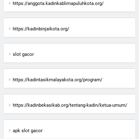
https://anggota.kadinkablimapuluhkota.org/
https://kadinbinjaikota.org/
slot gacor
https://kadintasikmalayakota.org/program/
https://kadinbekasikab.org/tentang-kadin/ketua-umum/
apk slot gacor