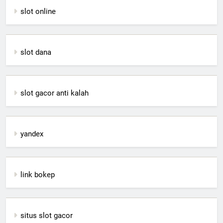
slot online
slot dana
slot gacor anti kalah
yandex
link bokep
situs slot gacor