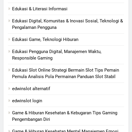
Edukasi & Literasi Informasi
Edukasi Digital, Komunitas & Inovasi Sosial, Teknologi &
Pengalaman Pengguna
Edukasi Game, Teknologi Hiburan
Edukasi Pengguna Digital, Manajemen Waktu,
Responsible Gaming
Edukasi Slot Online Strategi Bermain Slot Tips Pemain
Pemula Analisis Pola Permainan Panduan Slot Stabil
edwinslot alternatif
edwinslot login
Game & Hiburan Kesehatan & Kebugaran Tips Gaming
Pengembangan Diri
Game & Hiburan Kesehatan Mental Manajemen Emosi