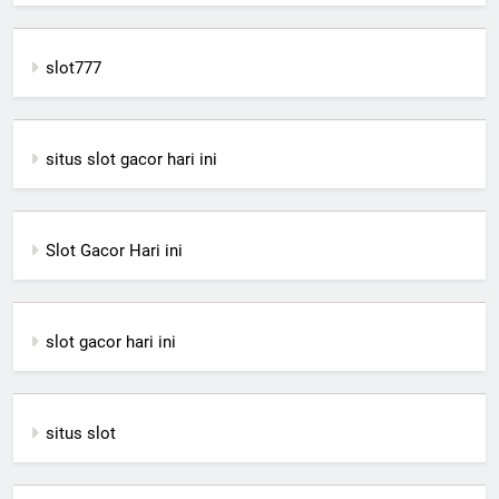
slot777
situs slot gacor hari ini
Slot Gacor Hari ini
slot gacor hari ini
situs slot