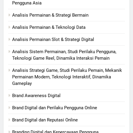
Pengguna Asia
Analisis Permainan & Strategi Bermain
Analisis Permainan & Teknologi Data
Analisis Permainan Slot & Strategi Digital
Analisis Sistem Permainan, Studi Perilaku Pengguna,
Teknologi Game Reel, Dinamika Interaksi Pemain
Analisis Strategi Game, Studi Perilaku Pemain, Mekanik
Permainan Modern, Teknologi Interaktif, Dinamika
Gameplay
Brand Awareness Digital
Brand Digital dan Perilaku Pengguna Online
Brand Digital dan Reputasi Online
Branding Digital dan Kepercayaan Pengguna