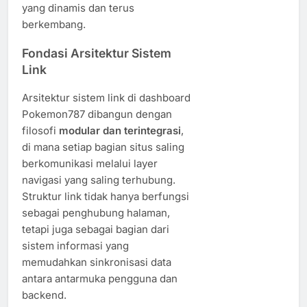
yang dinamis dan terus
berkembang.
Fondasi Arsitektur Sistem
Link
Arsitektur sistem link di dashboard
Pokemon787 dibangun dengan
filosofi
modular dan terintegrasi
,
di mana setiap bagian situs saling
berkomunikasi melalui layer
navigasi yang saling terhubung.
Struktur link tidak hanya berfungsi
sebagai penghubung halaman,
tetapi juga sebagai bagian dari
sistem informasi yang
memudahkan sinkronisasi data
antara antarmuka pengguna dan
backend.