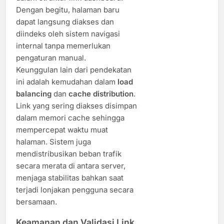
Dengan begitu, halaman baru
dapat langsung diakses dan
diindeks oleh sistem navigasi
internal tanpa memerlukan
pengaturan manual.
Keunggulan lain dari pendekatan
ini adalah kemudahan dalam
load
balancing
dan
cache distribution
.
Link yang sering diakses disimpan
dalam memori cache sehingga
mempercepat waktu muat
halaman. Sistem juga
mendistribusikan beban trafik
secara merata di antara server,
menjaga stabilitas bahkan saat
terjadi lonjakan pengguna secara
bersamaan.
Keamanan dan Validasi Link