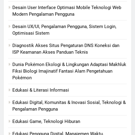
Desain User Interface Optimasi Mobile Teknologi Web
Modern Pengalaman Pengguna
Desain UX/UI, Pengalaman Pengguna, Sistem Login,
Optimisasi Sistem
Diagnostik Akses Situs Pengaturan DNS Koneksi dan
ISP Keamanan Akses Panduan Teknis
Dunia Pokémon Ekologi & Lingkungan Adaptasi Makhluk
Fiksi Biologi Imajinatif Fantasi Alam Pengetahuan
Pokémon
Edukasi & Literasi Informasi
Edukasi Digital, Komunitas & Inovasi Sosial, Teknologi &
Pengalaman Pengguna
Edukasi Game, Teknologi Hiburan
Edukasi Pengguna Digital, Manajemen Waktu,