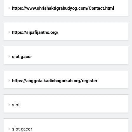
https://www.shrishaktigrahudyog.com/Contact.html
https://sipafijantho.org/
slot gacor
https://anggota.kadinbogorkab.org/register
slot
slot gacor