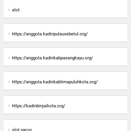
slot
https://anggota.kadinpulausebetul.org/
https://anggota.kadinkabpasangkayu.org/
https://anggota.kadinkablimapuluhkota.org/
https://kadinbinjaikota.org/
slot gacor