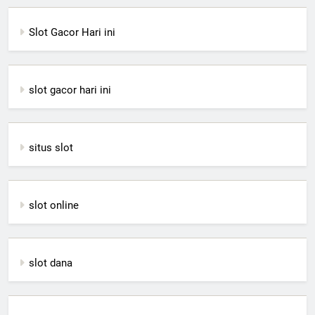
Slot Gacor Hari ini
slot gacor hari ini
situs slot
slot online
slot dana