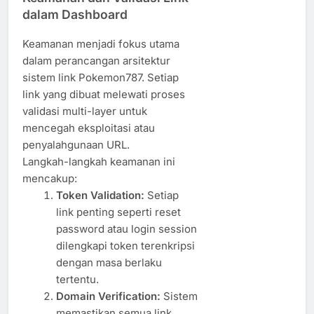
dalam Dashboard
Keamanan menjadi fokus utama
dalam perancangan arsitektur
sistem link Pokemon787. Setiap
link yang dibuat melewati proses
validasi multi-layer untuk
mencegah eksploitasi atau
penyalahgunaan URL.
Langkah-langkah keamanan ini
mencakup:
Token Validation:
Setiap
link penting seperti reset
password atau login session
dilengkapi token terenkripsi
dengan masa berlaku
tertentu.
Domain Verification:
Sistem
memastikan semua link