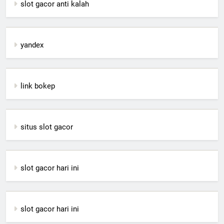
slot gacor anti kalah
yandex
link bokep
situs slot gacor
slot gacor hari ini
slot gacor hari ini