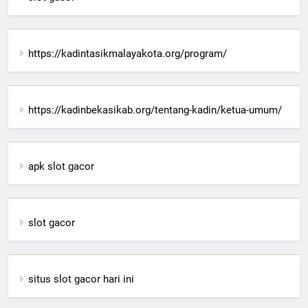
https://kadintasikmalayakota.org/program/
https://kadinbekasikab.org/tentang-kadin/ketua-umum/
apk slot gacor
slot gacor
situs slot gacor hari ini