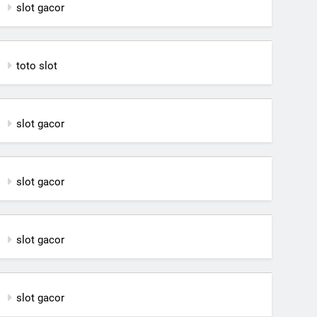
slot gacor
toto slot
slot gacor
slot gacor
slot gacor
slot gacor