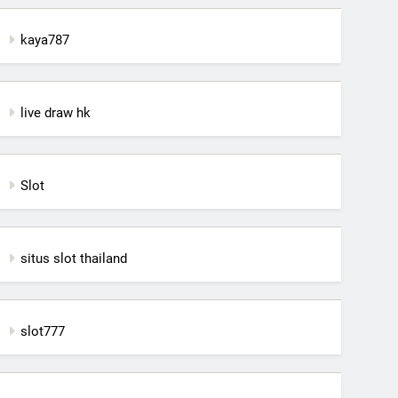
kaya787
live draw hk
Slot
situs slot thailand
slot777