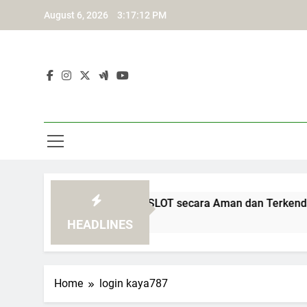
Skip
August 6, 2026
3:17:13 PM
to
content
Fim
Dapa
ngguna di EDWINSLOT secara Aman dan Terkendali
Ca
2 W
HEADLINES
Home
login kaya787