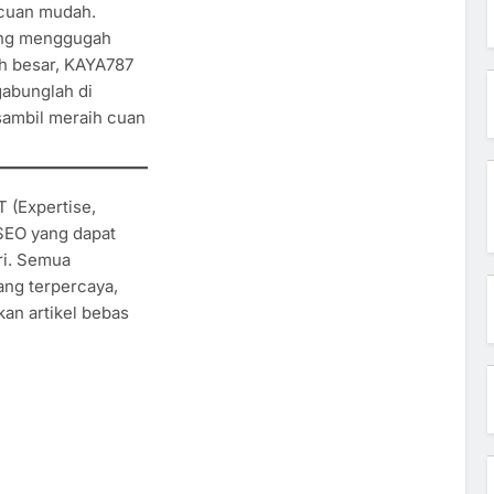
 cuan mudah.
yang menggugah
h besar, KAYA787
gabunglah di
 sambil meraih cuan
T (Expertise,
SEO yang dapat
ri. Semua
ang terpercaya,
an artikel bebas