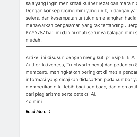
saja yang ingin menikmati kuliner lezat dan meraih
Dengan konsep racing mini yang unik, hidangan 
selera, dan kesempatan untuk memenangkan hadia
menawarkan pengalaman yang tak tertandingi. Ber
KAYA787 hari ini dan nikmati serunya balapan mini
mudah!
Artikel ini disusun dengan mengikuti prinsip E-E-A-
Authoritativeness, Trustworthiness) dan pedoman 
membantu meningkatkan peringkat di mesin penca
informasi yang disajikan didasarkan pada sumber y
memberikan nilai lebih bagi pembaca, dan memastik
dari plagiarisme serta deteksi AI.
4o mini
Read More