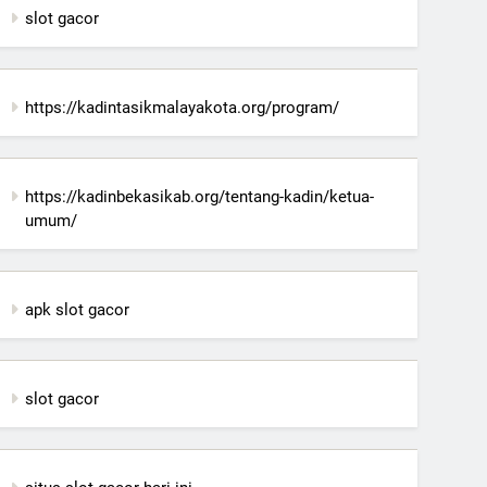
slot gacor
https://kadintasikmalayakota.org/program/
https://kadinbekasikab.org/tentang-kadin/ketua-
umum/
apk slot gacor
slot gacor