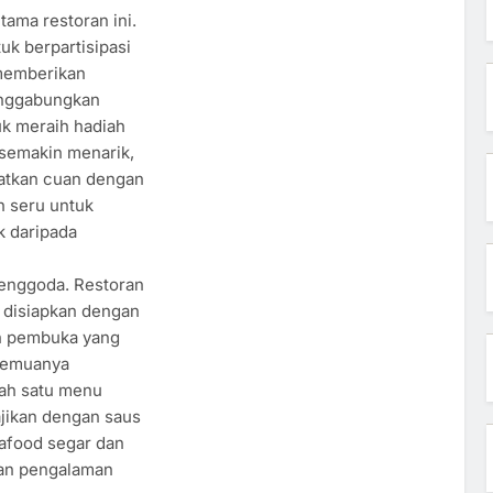
tama restoran ini.
k berpartisipasi
 memberikan
nggabungkan
uk meraih hadiah
 semakin menarik,
atkan cuan dengan
h seru untuk
k daripada
menggoda. Restoran
g disiapkan dengan
an pembuka yang
semuanya
lah satu menu
ajikan dengan saus
eafood segar dan
an pengalaman