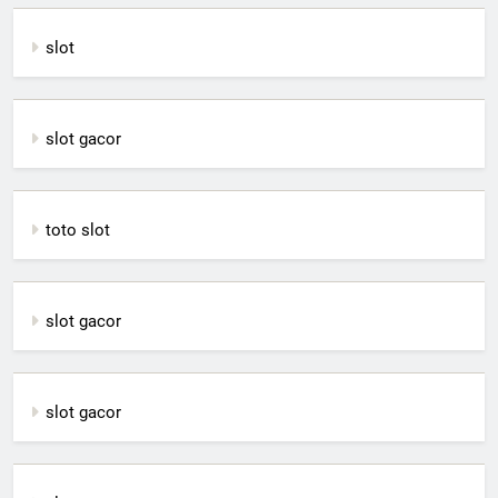
slot
slot gacor
toto slot
slot gacor
slot gacor