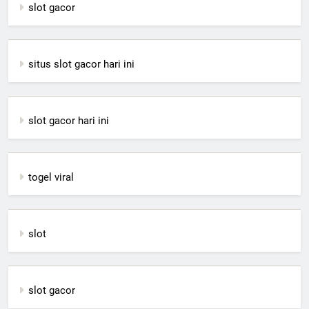
slot gacor
situs slot gacor hari ini
slot gacor hari ini
togel viral
slot
slot gacor