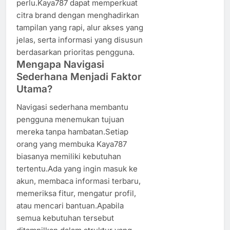
perlu.Kaya787 dapat memperkuat
citra brand dengan menghadirkan
tampilan yang rapi, alur akses yang
jelas, serta informasi yang disusun
berdasarkan prioritas pengguna.
Mengapa Navigasi
Sederhana Menjadi Faktor
Utama?
Navigasi sederhana membantu
pengguna menemukan tujuan
mereka tanpa hambatan.Setiap
orang yang membuka Kaya787
biasanya memiliki kebutuhan
tertentu.Ada yang ingin masuk ke
akun, membaca informasi terbaru,
memeriksa fitur, mengatur profil,
atau mencari bantuan.Apabila
semua kebutuhan tersebut