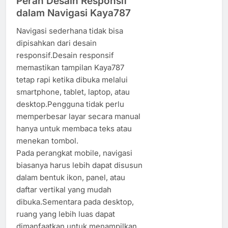
Peran Desain Responsif
dalam Navigasi Kaya787
Navigasi sederhana tidak bisa
dipisahkan dari desain
responsif.Desain responsif
memastikan tampilan Kaya787
tetap rapi ketika dibuka melalui
smartphone, tablet, laptop, atau
desktop.Pengguna tidak perlu
memperbesar layar secara manual
hanya untuk membaca teks atau
menekan tombol.
Pada perangkat mobile, navigasi
biasanya harus lebih dapat disusun
dalam bentuk ikon, panel, atau
daftar vertikal yang mudah
dibuka.Sementara pada desktop,
ruang yang lebih luas dapat
dimanfaatkan untuk menampilkan