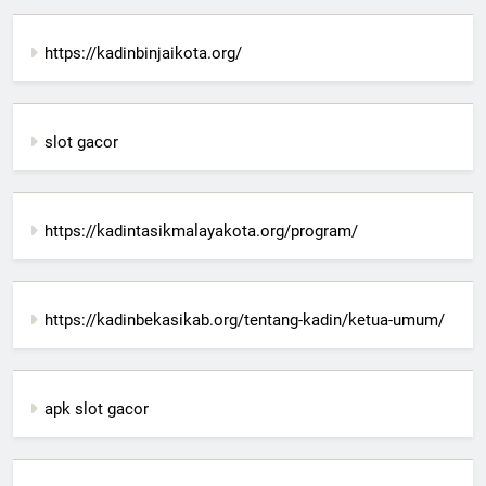
https://kadinbinjaikota.org/
slot gacor
https://kadintasikmalayakota.org/program/
https://kadinbekasikab.org/tentang-kadin/ketua-umum/
apk slot gacor