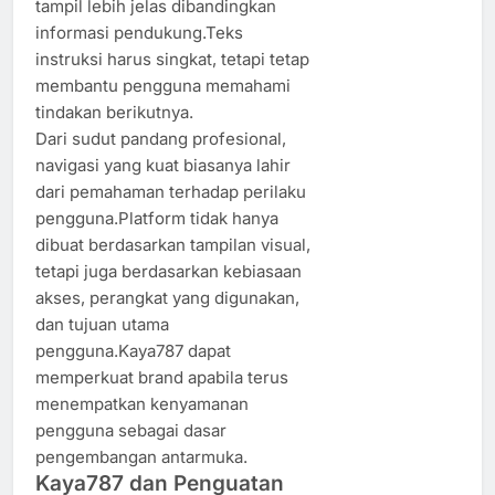
tampil lebih jelas dibandingkan
informasi pendukung.Teks
instruksi harus singkat, tetapi tetap
membantu pengguna memahami
tindakan berikutnya.
Dari sudut pandang profesional,
navigasi yang kuat biasanya lahir
dari pemahaman terhadap perilaku
pengguna.Platform tidak hanya
dibuat berdasarkan tampilan visual,
tetapi juga berdasarkan kebiasaan
akses, perangkat yang digunakan,
dan tujuan utama
pengguna.Kaya787 dapat
memperkuat brand apabila terus
menempatkan kenyamanan
pengguna sebagai dasar
pengembangan antarmuka.
Kaya787 dan Penguatan