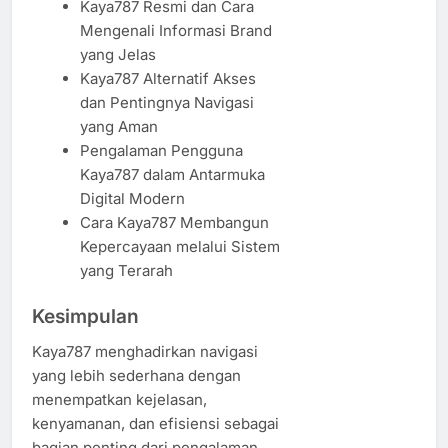
Kaya787 Resmi dan Cara
Mengenali Informasi Brand
yang Jelas
Kaya787 Alternatif Akses
dan Pentingnya Navigasi
yang Aman
Pengalaman Pengguna
Kaya787 dalam Antarmuka
Digital Modern
Cara Kaya787 Membangun
Kepercayaan melalui Sistem
yang Terarah
Kesimpulan
Kaya787 menghadirkan navigasi
yang lebih sederhana dengan
menempatkan kejelasan,
kenyamanan, dan efisiensi sebagai
bagian penting dari pengalaman