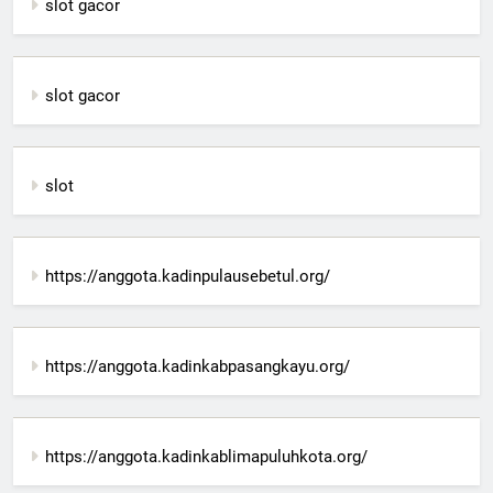
slot gacor
slot gacor
slot
https://anggota.kadinpulausebetul.org/
https://anggota.kadinkabpasangkayu.org/
https://anggota.kadinkablimapuluhkota.org/