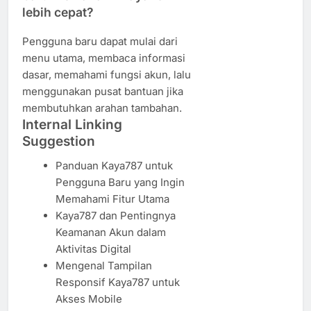
lebih cepat?
Pengguna baru dapat mulai dari
menu utama, membaca informasi
dasar, memahami fungsi akun, lalu
menggunakan pusat bantuan jika
membutuhkan arahan tambahan.
Internal Linking
Suggestion
Panduan Kaya787 untuk
Pengguna Baru yang Ingin
Memahami Fitur Utama
Kaya787 dan Pentingnya
Keamanan Akun dalam
Aktivitas Digital
Mengenal Tampilan
Responsif Kaya787 untuk
Akses Mobile