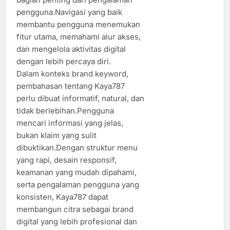
pengguna.Navigasi yang baik
membantu pengguna menemukan
fitur utama, memahami alur akses,
dan mengelola aktivitas digital
dengan lebih percaya diri.
Dalam konteks brand keyword,
pembahasan tentang Kaya787
perlu dibuat informatif, natural, dan
tidak berlebihan.Pengguna
mencari informasi yang jelas,
bukan klaim yang sulit
dibuktikan.Dengan struktur menu
yang rapi, desain responsif,
keamanan yang mudah dipahami,
serta pengalaman pengguna yang
konsisten, Kaya787 dapat
membangun citra sebagai brand
digital yang lebih profesional dan