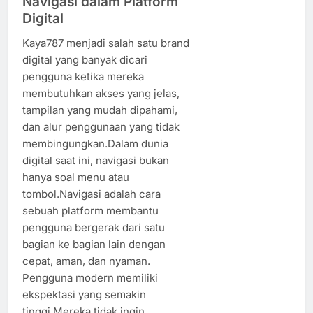
Navigasi dalam Platform
Digital
Kaya787 menjadi salah satu brand
digital yang banyak dicari
pengguna ketika mereka
membutuhkan akses yang jelas,
tampilan yang mudah dipahami,
dan alur penggunaan yang tidak
membingungkan.Dalam dunia
digital saat ini, navigasi bukan
hanya soal menu atau
tombol.Navigasi adalah cara
sebuah platform membantu
pengguna bergerak dari satu
bagian ke bagian lain dengan
cepat, aman, dan nyaman.
Pengguna modern memiliki
ekspektasi yang semakin
tinggi.Mereka tidak ingin