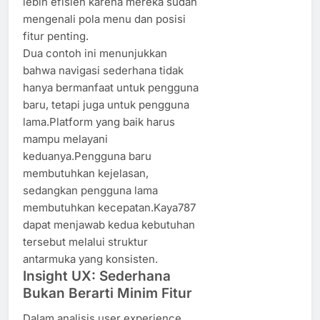
lebih efisien karena mereka sudah
mengenali pola menu dan posisi
fitur penting.
Dua contoh ini menunjukkan
bahwa navigasi sederhana tidak
hanya bermanfaat untuk pengguna
baru, tetapi juga untuk pengguna
lama.Platform yang baik harus
mampu melayani
keduanya.Pengguna baru
membutuhkan kejelasan,
sedangkan pengguna lama
membutuhkan kecepatan.Kaya787
dapat menjawab kedua kebutuhan
tersebut melalui struktur
antarmuka yang konsisten.
Insight UX: Sederhana
Bukan Berarti Minim Fitur
Dalam analisis user experience,