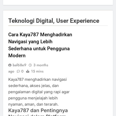
Teknologi Digital, User Experience
Cara Kaya787 Menghadirkan
Navigasi yang Lebih
Sederhana untuk Pengguna
Modern
baf68e9
3 months
ago
0
15 mins
Kaya787 menghadirkan navigasi
sederhana, akses jelas, dan
pengalaman digital yang rapi agar
pengguna menjelajah lebih
nyaman, aman, dan terarah.
Kaya787 dan Pentingnya