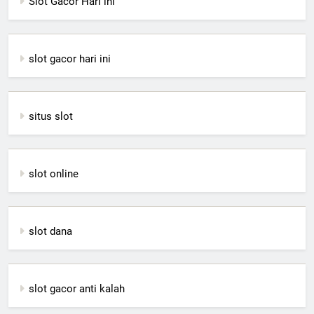
Slot Gacor Hari ini
slot gacor hari ini
situs slot
slot online
slot dana
slot gacor anti kalah