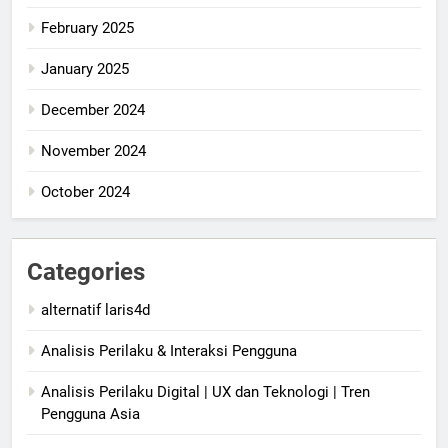
February 2025
January 2025
December 2024
November 2024
October 2024
Categories
alternatif laris4d
Analisis Perilaku & Interaksi Pengguna
Analisis Perilaku Digital | UX dan Teknologi | Tren
Pengguna Asia