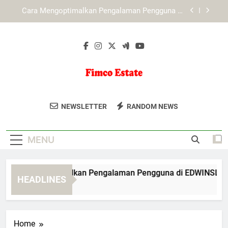
Skip
Cara Mengoptimalkan Pengalaman Akses
to
EDWINSLOT secara Nyaman dan Terarah
content
Cara Mengoptimalkan Pengalaman Akses
LEBAH4D secara Nyaman dan Terarah
Cara Mengoptimalkan Pengalaman Pengguna di
EDWINSLOT secara Aman dan Terkendali
Cara Mengoptimalkan Pengalaman Pengguna di
LEBAH4D
Fimco Estate
Dapatkan Properti Impian Anda Dengan
Cara Mengoptimalkan Pengalaman Akses
NEWSLETTER
RANDOM NEWS
EDWINSLOT secara Nyaman dan Terarah
FIMCO Estate. Agen Real Estate Yang
Cara Mengoptimalkan Pengalaman Akses
Siap Membantu Anda Menemukan
LEBAH4D secara Nyaman dan Terarah
MENU
Rumah Yang Sempurna.
ra Mengoptimalkan Pengalaman Pengguna di EDWINSLOT sec
HEADLINES
Weeks Ago
Home