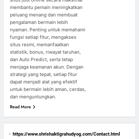
membantu pemain meningkatkan
peluang menang dan membuat
pengalaman bermain lebih
nyaman. Penting untuk memahami
fungsi setiap fitur, mengakses
situs resmi, memanfaatkan
statistik, bonus, riwayat taruhan,
dan Auto Predict, serta tetap
menjaga keamanan akun. Dengan
strategi yang tepat, setiap fitur
dapat menjadi alat yang efektif
untuk bermain lebih aman, cerdas,
dan menguntungkan.
Read More
https://www.shrishaktigrahudyog.com/Contact.html