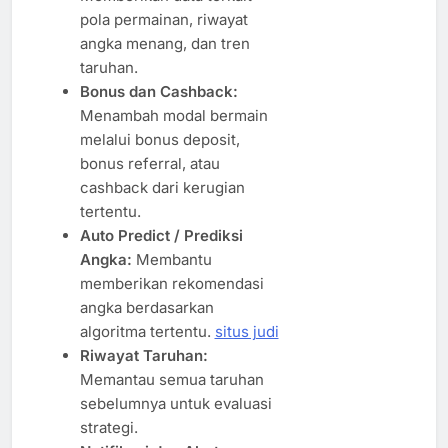
pola permainan, riwayat
angka menang, dan tren
taruhan.
Bonus dan Cashback:
Menambah modal bermain
melalui bonus deposit,
bonus referral, atau
cashback dari kerugian
tertentu.
Auto Predict / Prediksi
Angka:
Membantu
memberikan rekomendasi
angka berdasarkan
algoritma tertentu.
situs judi
Riwayat Taruhan:
Memantau semua taruhan
sebelumnya untuk evaluasi
strategi.