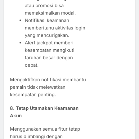
atau promosi bisa
memaksimalkan modal.
Notifikasi keamanan
memberitahu aktivitas login
yang mencurigakan.
Alert jackpot memberi
kesempatan mengikuti
taruhan besar dengan
cepat.
Mengaktifkan notifikasi membantu
pemain tidak melewatkan
kesempatan penting.
8. Tetap Utamakan Keamanan
Akun
Menggunakan semua fitur tetap
harus diimbangi dengan