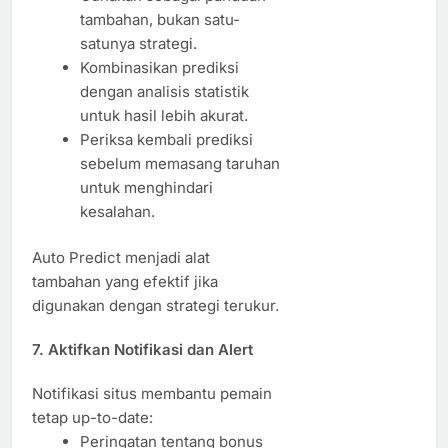
tambahan, bukan satu-
satunya strategi.
Kombinasikan prediksi
dengan analisis statistik
untuk hasil lebih akurat.
Periksa kembali prediksi
sebelum memasang taruhan
untuk menghindari
kesalahan.
Auto Predict menjadi alat
tambahan yang efektif jika
digunakan dengan strategi terukur.
7. Aktifkan Notifikasi dan Alert
Notifikasi situs membantu pemain
tetap up-to-date:
Peringatan tentang bonus