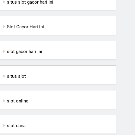
situs slot gacor hari ini
Slot Gacor Hari ini
slot gacor hari ini
situs slot
slot online
slot dana