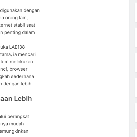
 digunakan dengan
a orang lain,
ernet stabil saat
n penting dalam
buka LAE138
utama, ia mencari
elum melakukan
unci, browser
angkah sederhana
n dengan lebih
naan Lebih
lui perangkat
iknya mudah
 memungkinkan