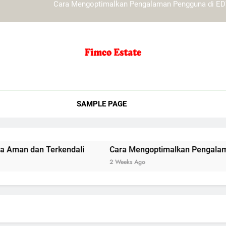
Cara Mengoptimal
Cara Mengoptimalkan Pengalaman Akses E
Cara Mengoptimalkan Pengalaman Akses
co Estate
Cara Mengoptimalkan Pengalaman Pengguna di ED
tkan Properti Impian Anda Dengan FIMCO Estate. Agen Real 
Sempurna.
Cara Mengoptimal
SAMPLE PAGE
Cara Mengoptimalkan Pengalaman Akses E
Cara Mengoptimalkan Pengalaman Akses
Terkendali
Cara Mengoptimalkan Pengalaman Penggun
2 Weeks Ago