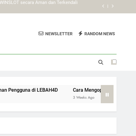
kan Pengalaman Pengguna di LEBAH4D
DWINSLOT secara Nyaman dan Terarah
 LEBAH4D secara Nyaman dan Terarah
NEWSLETTER
RANDOM NEWS
WINSLOT secara Aman dan Terkendali
Estate Yang Siap Membantu Anda Menemukan Rumah Yang
kan Pengalaman Pengguna di LEBAH4D
DWINSLOT secara Nyaman dan Terarah
 LEBAH4D secara Nyaman dan Terarah
a di LEBAH4D
Cara Mengoptimalkan Pengalaman Akse
3 Weeks Ago