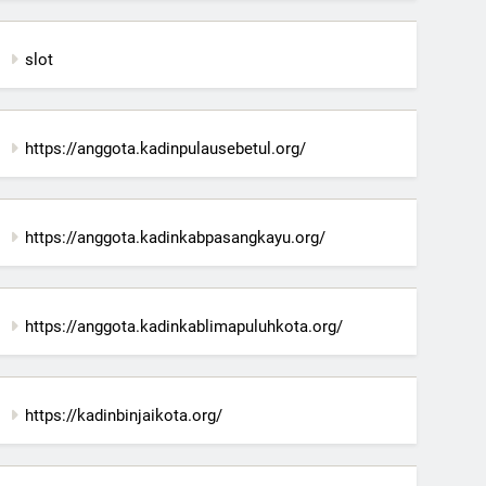
slot
https://anggota.kadinpulausebetul.org/
https://anggota.kadinkabpasangkayu.org/
https://anggota.kadinkablimapuluhkota.org/
https://kadinbinjaikota.org/