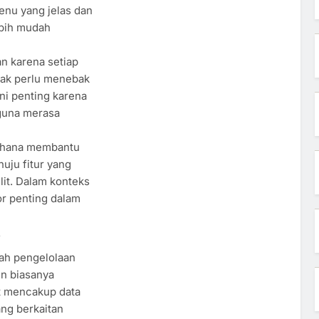
Menu yang jelas dan
bih mudah
n karena setiap
dak perlu menebak
ini penting karena
guna merasa
erhana membantu
uju fitur yang
lit. Dalam konteks
or penting dalam
s
lah pengelolaan
un biasanya
at mencakup data
ang berkaitan