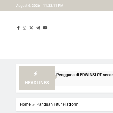
Skip
August 6, 2026
11:33:12 PM
to
content
Fim
Dapa
lkan Pengalaman Pengguna di EDWINSLOT secara Aman dan 
HEADLINES
Home
Panduan Fitur Platform