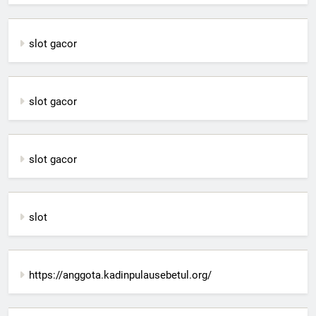
slot gacor
slot gacor
slot gacor
slot
https://anggota.kadinpulausebetul.org/