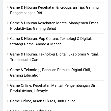
Game & Hiburan Kesehatan & Kebugaran Tips Gaming
Pengembangan Diri
Game & Hiburan Kesehatan Mental Manajemen Emosi
Produktivitas Gaming Sehat
Game & Hiburan, Pop Culture, Teknologi & Digital,
Strategi Game, Anime & Manga
Game & Hiburan, Teknologi Digital, Eksplorasi Virtual,
Tren Industri Game
Game & Teknologi, Panduan Pemula, Digital Skill,
Gaming Education
Game Online, Kesehatan Mental, Pengembangan Diri,
Produktivitas, Lifestyle
Game Online, Kisah Sukses, Judi Online