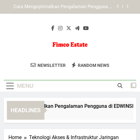
Skip
Cara Mengoptimalkan Pengalaman Akses
to
EDWINSLOT secara Nyaman dan Terarah
content
Cara Mengoptimalkan Pengalaman Akses
LEBAH4D secara Nyaman dan Terarah
Cara Mengoptimalkan Pengalaman Pengguna di
EDWINSLOT secara Aman dan Terkendali
Cara Mengoptimalkan Pengalaman Pengguna di
LEBAH4D
Fimco Estate
Dapatkan Properti Impian Anda Dengan
Cara Mengoptimalkan Pengalaman Akses
NEWSLETTER
RANDOM NEWS
EDWINSLOT secara Nyaman dan Terarah
FIMCO Estate. Agen Real Estate Yang
Cara Mengoptimalkan Pengalaman Akses
Siap Membantu Anda Menemukan
LEBAH4D secara Nyaman dan Terarah
MENU
Rumah Yang Sempurna.
ara Mengoptimalkan Pengalaman Pengguna di EDWINSLOT se
HEADLINES
 Weeks Ago
Home
Teknologi Akses & Infrastruktur Jaringan