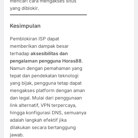
mencari cara mengakses situs
yang diblokir.
Kesimpulan
Pemblokiran ISP dapat
memberikan dampak besar
terhadap
aksesibilitas dan
pengalaman pengguna Horas88
.
Namun dengan pemahaman yang
tepat dan pendekatan teknologi
yang bijak, pengguna tetap dapat
mengakses platform dengan aman
dan legal. Mulai dari penggunaan
link alternatif, VPN terpercaya,
hingga konfigurasi DNS, semuanya
adalah langkah efektif jika
dilakukan secara bertanggung
jawab.