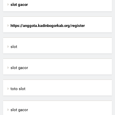
slot gacor
https://anggota.kadinbogorkab.org/register
slot
slot gacor
toto slot
slot gacor