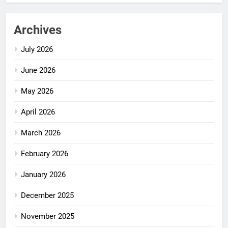
Archives
July 2026
June 2026
May 2026
April 2026
March 2026
February 2026
January 2026
December 2025
November 2025