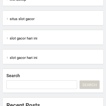
situs slot gacor
slot gacor hari ini
slot gacor hari ini
Search
SEARCH
Recent Posts