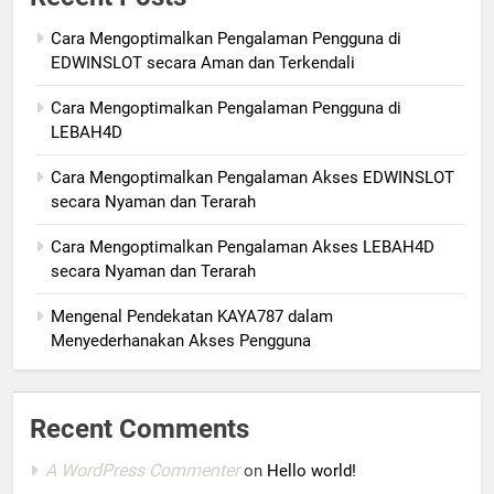
Cara Mengoptimalkan Pengalaman Pengguna di
EDWINSLOT secara Aman dan Terkendali
Cara Mengoptimalkan Pengalaman Pengguna di
LEBAH4D
Cara Mengoptimalkan Pengalaman Akses EDWINSLOT
secara Nyaman dan Terarah
Cara Mengoptimalkan Pengalaman Akses LEBAH4D
secara Nyaman dan Terarah
Mengenal Pendekatan KAYA787 dalam
Menyederhanakan Akses Pengguna
Recent Comments
A WordPress Commenter
on
Hello world!