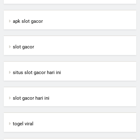
apk slot gacor
slot gacor
situs slot gacor hari ini
slot gacor hari ini
togel viral