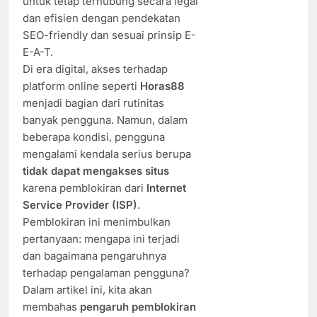
untuk tetap terhubung secara legal
dan efisien dengan pendekatan
SEO-friendly dan sesuai prinsip E-
E-A-T.
Di era digital, akses terhadap
platform online seperti
Horas88
menjadi bagian dari rutinitas
banyak pengguna. Namun, dalam
beberapa kondisi, pengguna
mengalami kendala serius berupa
tidak dapat mengakses situs
karena pemblokiran dari
Internet
Service Provider (ISP)
.
Pemblokiran ini menimbulkan
pertanyaan: mengapa ini terjadi
dan bagaimana pengaruhnya
terhadap pengalaman pengguna?
Dalam artikel ini, kita akan
membahas
pengaruh pemblokiran