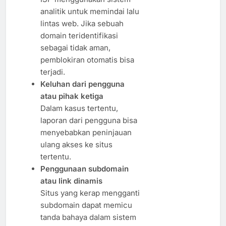
analitik untuk memindai lalu
lintas web. Jika sebuah
domain teridentifikasi
sebagai tidak aman,
pemblokiran otomatis bisa
terjadi.
Keluhan dari pengguna
atau pihak ketiga
Dalam kasus tertentu,
laporan dari pengguna bisa
menyebabkan peninjauan
ulang akses ke situs
tertentu.
Penggunaan subdomain
atau link dinamis
Situs yang kerap mengganti
subdomain dapat memicu
tanda bahaya dalam sistem