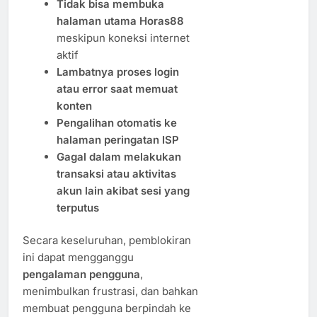
Tidak bisa membuka
halaman utama Horas88
meskipun koneksi internet
aktif
Lambatnya proses login
atau error saat memuat
konten
Pengalihan otomatis ke
halaman peringatan ISP
Gagal dalam melakukan
transaksi atau aktivitas
akun lain akibat sesi yang
terputus
Secara keseluruhan, pemblokiran
ini dapat mengganggu
pengalaman pengguna
,
menimbulkan frustrasi, dan bahkan
membuat pengguna berpindah ke