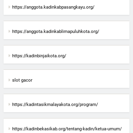
https://anggota.kadinkabpasangkayu.org/
https://anggota.kadinkablimapuluhkota.org/
https://kadinbinjaikota.org/
slot gacor
https://kadintasikmalayakota.org/program/
https://kadinbekasikab.org/tentang-kadin/ketua-umum/