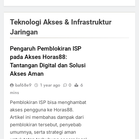
Teknologi Akses & Infrastruktur
Jaringan
Pengaruh Pemblokiran ISP
pada Akses Horas88:
Tantangan Digital dan Solusi
Akses Aman
baf68e9
1 year ago
0
6
mins
Pemblokiran ISP bisa menghambat
akses pengguna ke Horas88.
Artikel ini membahas dampak dari
pemblokiran tersebut, penyebab
umumnya, serta strategi aman