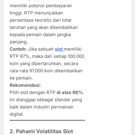
memiliki potensi pembayaran
tinggi. RTP menunjukkan
persentase teoretis dari total
taruhan yang akan dikembalikan
kepada pemain dalam jangka
panjang.
Contoh:
Jika sebuah
slot
memiliki
RTP 97%, maka dari setiap 100.000
koin yang dipertaruhkan, secara
rata-rata 97.000 koin dikembalikan
ke pemain.
Rekomendasi:
Pilih slot dengan RTP
di atas 96%
.
Ini dianggap sebagai standar yang
baik dalam industri permainan
digital.
2. Pahami Volatilitas Slot