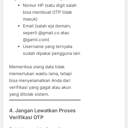
Nomor HP (satu digit salah
bisa membuat OTP tidak
masuk)
Email (salah eja domain,
seperti @gmail.co atau
@gamil.com)
Username yang ternyata
sudah dipakai pengguna lain
Memeriksa ulang data tidak
memerlukan waktu lama, tetapi
bisa menyelamatkan Anda dari
verifikasi yang gagal atau akun
yang ditolak sistem.
4. Jangan Lewatkan Proses
Verifikasi OTP