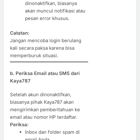
dinonaktifkan, biasanya
akan muncul notifikasi atau
pesan error khusus.
Catatan:
Jangan mencoba login berulang
kali secara paksa karena bisa
memperburuk situasi.
b. Periksa Email atau SMS dari
Kaya787
Setelah akun dinonaktifkan,
biasanya pihak Kaya787 akan
mengirimkan pemberitahuan ke
email atau nomor HP terdaftar.
Periksa:
Inbox dan folder spam di
email Anda.