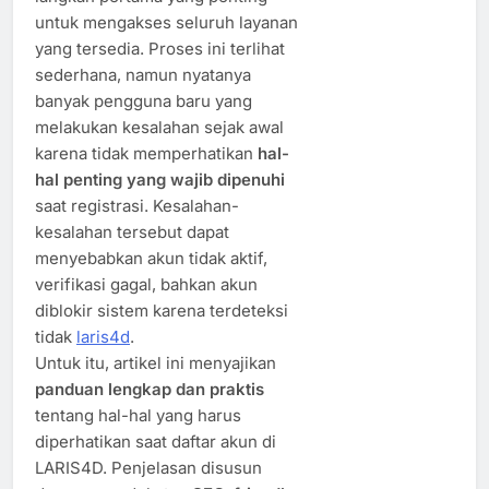
untuk mengakses seluruh layanan
yang tersedia. Proses ini terlihat
sederhana, namun nyatanya
banyak pengguna baru yang
melakukan kesalahan sejak awal
karena tidak memperhatikan
hal-
hal penting yang wajib dipenuhi
saat registrasi. Kesalahan-
kesalahan tersebut dapat
menyebabkan akun tidak aktif,
verifikasi gagal, bahkan akun
diblokir sistem karena terdeteksi
tidak
laris4d
.
Untuk itu, artikel ini menyajikan
panduan lengkap dan praktis
tentang hal-hal yang harus
diperhatikan saat daftar akun di
LARIS4D. Penjelasan disusun