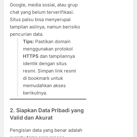
Google, media sosial, atau grup
chat yang belum terverifikasi.
Situs palsu bisa menyerupai
tampilan aslinya, namun berisiko
pencurian data.
Tips:
Pastikan domain
menggunakan protokol
HTTPS
dan tampilannya
identik dengan situs
resmi. Simpan link resmi
di bookmark untuk
memudahkan akses
berikutnya.
2. Siapkan Data Pribadi yang
Valid dan Akurat
Pengisian data yang benar adalah