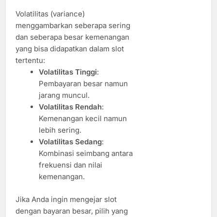
Volatilitas (variance)
menggambarkan seberapa sering
dan seberapa besar kemenangan
yang bisa didapatkan dalam slot
tertentu:
Volatilitas Tinggi
:
Pembayaran besar namun
jarang muncul.
Volatilitas Rendah
:
Kemenangan kecil namun
lebih sering.
Volatilitas Sedang
:
Kombinasi seimbang antara
frekuensi dan nilai
kemenangan.
Jika Anda ingin mengejar slot
dengan bayaran besar, pilih yang