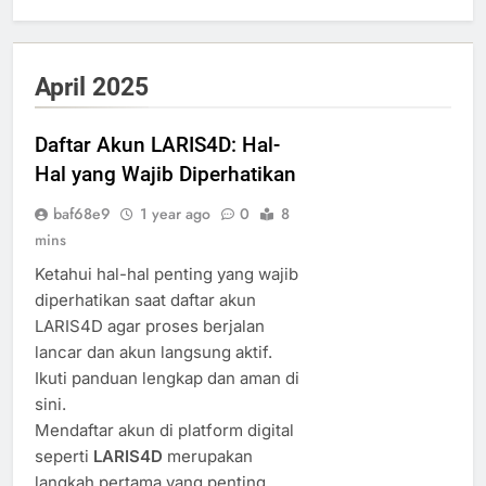
April 2025
Daftar Akun LARIS4D: Hal-
Hal yang Wajib Diperhatikan
baf68e9
1 year ago
0
8
mins
Ketahui hal-hal penting yang wajib
diperhatikan saat daftar akun
LARIS4D agar proses berjalan
lancar dan akun langsung aktif.
Ikuti panduan lengkap dan aman di
sini.
Mendaftar akun di platform digital
seperti
LARIS4D
merupakan
langkah pertama yang penting