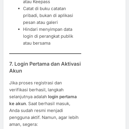
atau Keepass
Catat di buku catatan
pribadi, bukan di aplikasi
pesan atau galeri
Hindari menyimpan data
login di perangkat publik
atau bersama
7. Login Pertama dan Aktivasi
Akun
Jika proses registrasi dan
verifikasi berhasil, langkah
selanjutnya adalah
login pertama
ke akun
. Saat berhasil masuk,
Anda sudah resmi menjadi
pengguna aktif. Namun, agar lebih
aman, segera: