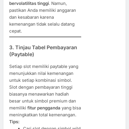
bervolatilitas tinggi
. Namun,
pastikan Anda memiliki anggaran
dan kesabaran karena
kemenangan tidak selalu datang
cepat.
3. Tinjau Tabel Pembayaran
(Paytable)
Setiap slot memiliki paytable yang
menunjukkan nilai kemenangan
untuk setiap kombinasi simbol.
Slot dengan pembayaran tinggi
biasanya menawarkan hadiah
besar untuk simbol premium dan
memiliki
fitur pengganda
yang bisa
meningkatkan total kemenangan.
Tips:
Cari slot dengan simbol wild