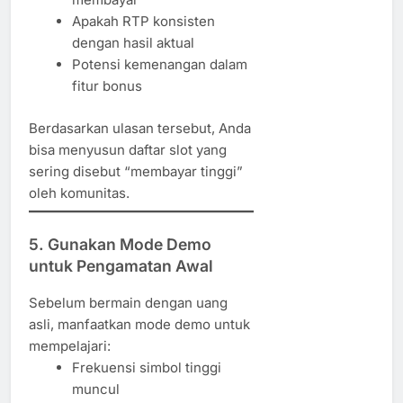
Apakah RTP konsisten
dengan hasil aktual
Potensi kemenangan dalam
fitur bonus
Berdasarkan ulasan tersebut, Anda
bisa menyusun daftar slot yang
sering disebut “membayar tinggi”
oleh komunitas.
5. Gunakan Mode Demo
untuk Pengamatan Awal
Sebelum bermain dengan uang
asli, manfaatkan mode demo untuk
mempelajari:
Frekuensi simbol tinggi
muncul