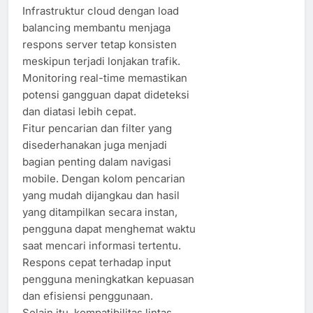
Infrastruktur cloud dengan load
balancing membantu menjaga
respons server tetap konsisten
meskipun terjadi lonjakan trafik.
Monitoring real-time memastikan
potensi gangguan dapat dideteksi
dan diatasi lebih cepat.
Fitur pencarian dan filter yang
disederhanakan juga menjadi
bagian penting dalam navigasi
mobile. Dengan kolom pencarian
yang mudah dijangkau dan hasil
yang ditampilkan secara instan,
pengguna dapat menghemat waktu
saat mencari informasi tertentu.
Respons cepat terhadap input
pengguna meningkatkan kepuasan
dan efisiensi penggunaan.
Selain itu, kompatibilitas lintas