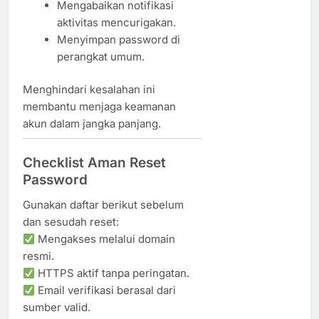
Mengabaikan notifikasi
aktivitas mencurigakan.
Menyimpan password di
perangkat umum.
Menghindari kesalahan ini
membantu menjaga keamanan
akun dalam jangka panjang.
Checklist Aman Reset
Password
Gunakan daftar berikut sebelum
dan sesudah reset:
Mengakses melalui domain
resmi.
HTTPS aktif tanpa peringatan.
Email verifikasi berasal dari
sumber valid.