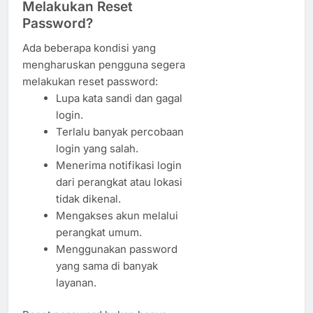
Melakukan Reset
Password?
Ada beberapa kondisi yang
mengharuskan pengguna segera
melakukan reset password:
Lupa kata sandi dan gagal
login.
Terlalu banyak percobaan
login yang salah.
Menerima notifikasi login
dari perangkat atau lokasi
tidak dikenal.
Mengakses akun melalui
perangkat umum.
Menggunakan password
yang sama di banyak
layanan.