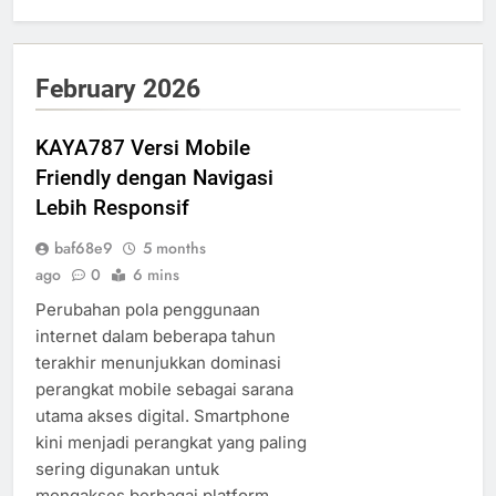
February 2026
KAYA787 Versi Mobile
Friendly dengan Navigasi
Lebih Responsif
baf68e9
5 months
ago
0
6 mins
Perubahan pola penggunaan
internet dalam beberapa tahun
terakhir menunjukkan dominasi
perangkat mobile sebagai sarana
utama akses digital. Smartphone
kini menjadi perangkat yang paling
sering digunakan untuk
mengakses berbagai platform