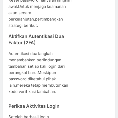
Reset password hanyalah langkah
awal.Untuk menjaga keamanan
akun secara
berkelanjutan,pertimbangkan
strategi berikut.
Aktifkan Autentikasi Dua
Faktor (2FA)
Autentikasi dua langkah
menambahkan perlindungan
tambahan setiap kali login dari
perangkat baru.Meskipun
password diketahui pihak
lain,mereka tetap membutuhkan
kode verifikasi tambahan.
Periksa Aktivitas Login
Setelah berhasil login