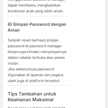
dapat membantu menghasilkan
kombinasi acak yang lebih aman.
6) Simpan Password dengan
Aman
Setelah reset berhasil,simpan
password di password manager
terpercaya.Hindari menyimpannya
dalam catatan terbuka atau pesan
instan.
Jika sebelumnya password
digunakan di layanan lain,segera
ubah juga di platform tersebut.
Tips Tambahan untuk
Keamanan Maksimal