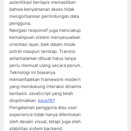
autentikasi berlapis memastikan
bahwa kenyamanan akses tidak
mengorbankan perlindungan data
pengguna.
Navigasi responsif juga mencakup
kemampuan sistem menyesuaikan
orientasi layar, baik dalam mode
potret maupun lanskap. Transisi
antarhalaman dibuat halus tanpa
perlu memuat ulang secara penuh.
Teknologi ini biasanya
memanfaatkan framework modern
yang mendukung interaksi dinamis
berbasis JavaScript yang telah
dioptimalkan.
kaya787
Pengalaman pengguna atau user
experience tidak hanya ditentukan
oleh desain visual, tetapi juga oleh
stabilitas sistem backend.