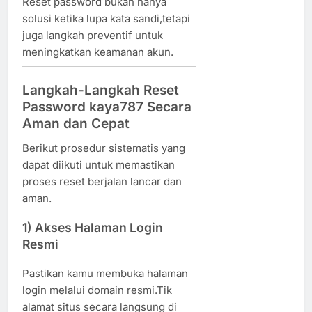
Reset password bukan hanya
solusi ketika lupa kata sandi,tetapi
juga langkah preventif untuk
meningkatkan keamanan akun.
Langkah-Langkah Reset
Password kaya787 Secara
Aman dan Cepat
Berikut prosedur sistematis yang
dapat diikuti untuk memastikan
proses reset berjalan lancar dan
aman.
1) Akses Halaman Login
Resmi
Pastikan kamu membuka halaman
login melalui domain resmi.Tik
alamat situs secara langsung di