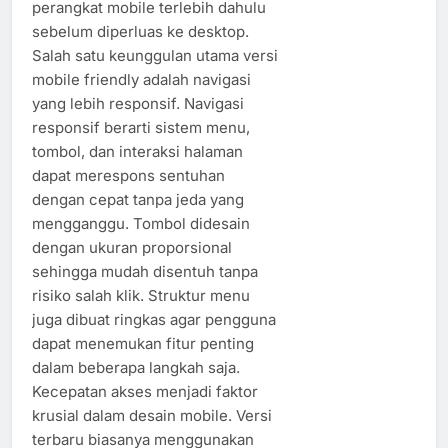
perangkat mobile terlebih dahulu
sebelum diperluas ke desktop.
Salah satu keunggulan utama versi
mobile friendly adalah navigasi
yang lebih responsif. Navigasi
responsif berarti sistem menu,
tombol, dan interaksi halaman
dapat merespons sentuhan
dengan cepat tanpa jeda yang
mengganggu. Tombol didesain
dengan ukuran proporsional
sehingga mudah disentuh tanpa
risiko salah klik. Struktur menu
juga dibuat ringkas agar pengguna
dapat menemukan fitur penting
dalam beberapa langkah saja.
Kecepatan akses menjadi faktor
krusial dalam desain mobile. Versi
terbaru biasanya menggunakan