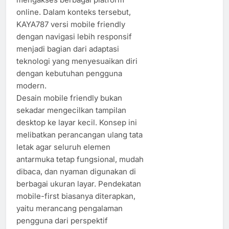
online. Dalam konteks tersebut,
KAYA787 versi mobile friendly
dengan navigasi lebih responsif
menjadi bagian dari adaptasi
teknologi yang menyesuaikan diri
dengan kebutuhan pengguna
modern.
Desain mobile friendly bukan
sekadar mengecilkan tampilan
desktop ke layar kecil. Konsep ini
melibatkan perancangan ulang tata
letak agar seluruh elemen
antarmuka tetap fungsional, mudah
dibaca, dan nyaman digunakan di
berbagai ukuran layar. Pendekatan
mobile-first biasanya diterapkan,
yaitu merancang pengalaman
pengguna dari perspektif