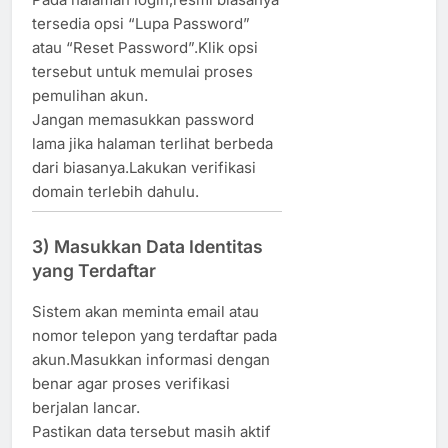
tersedia opsi “Lupa Password”
atau “Reset Password”.Klik opsi
tersebut untuk memulai proses
pemulihan akun.
Jangan memasukkan password
lama jika halaman terlihat berbeda
dari biasanya.Lakukan verifikasi
domain terlebih dahulu.
3) Masukkan Data Identitas
yang Terdaftar
Sistem akan meminta email atau
nomor telepon yang terdaftar pada
akun.Masukkan informasi dengan
benar agar proses verifikasi
berjalan lancar.
Pastikan data tersebut masih aktif