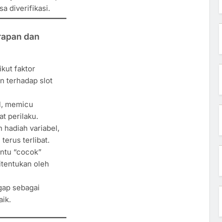
a diverifikasi.
arapan dan
ikut faktor
 terhadap slot
l, memicu
 perilaku.
 hadiah variabel,
erus terlibat.
entu “cocok”
itentukan oleh
gap sebagai
ik.