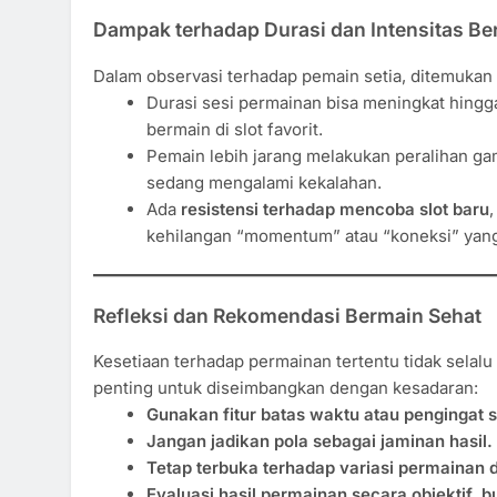
Dampak terhadap Durasi dan Intensitas Be
Dalam observasi terhadap pemain setia, ditemukan
Durasi sesi permainan bisa meningkat hing
bermain di slot favorit.
Pemain lebih jarang melakukan peralihan ga
sedang mengalami kekalahan.
Ada
resistensi terhadap mencoba slot baru
,
kehilangan “momentum” atau “koneksi” yang
Refleksi dan Rekomendasi Bermain Sehat
Kesetiaan terhadap permainan tertentu tidak selalu
penting untuk diseimbangkan dengan kesadaran:
Gunakan fitur batas waktu atau pengingat s
Jangan jadikan pola sebagai jaminan hasil.
Tetap terbuka terhadap variasi permainan 
Evaluasi hasil permainan secara objektif, 