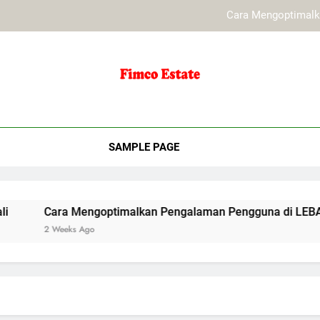
Cara Mengoptimal
Cara Mengoptimalkan Pengalaman Akses E
Cara Mengoptimalkan Pengalaman Akses
co Estate
Cara Mengoptimalkan Pengalaman Pengguna di ED
tkan Properti Impian Anda Dengan FIMCO Estate. Agen Real 
Sempurna.
Cara Mengoptimal
SAMPLE PAGE
Cara Mengoptimalkan Pengalaman Akses E
Cara Mengoptimalkan Pengalaman Akses
a Mengoptimalkan Pengalaman Pengguna di LEBAH4D
eks Ago