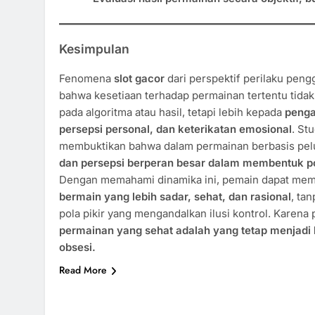
Kesimpulan
Fenomena
slot gacor
dari perspektif perilaku pen
bahwa kesetiaan terhadap permainan tertentu tidak
pada algoritma atau hasil, tetapi lebih kepada
penga
persepsi personal, dan keterikatan emosional
. Stu
membuktikan bahwa dalam permainan berbasis pe
dan persepsi berperan besar dalam membentuk p
Dengan memahami dinamika ini, pemain dapat m
bermain yang lebih sadar, sehat, dan rasional
, ta
pola pikir yang mengandalkan ilusi kontrol. Karena 
permainan yang sehat adalah yang tetap menjadi 
obsesi.
Read More