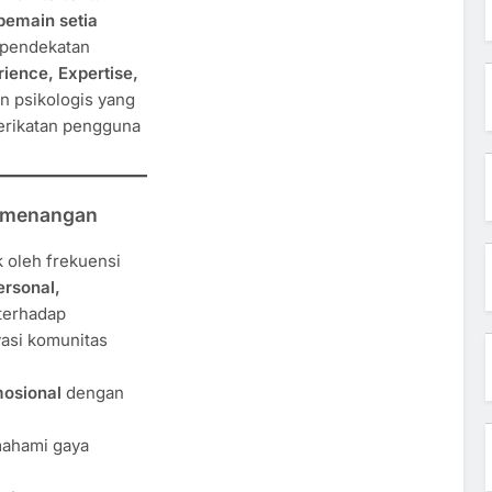
 pemain setia
 pendekatan
ience, Expertise,
n psikologis yang
erikatan pengguna
Kemenangan
k oleh frekuensi
rsonal,
terhadap
asi komunitas
osional
dengan
ahami gaya