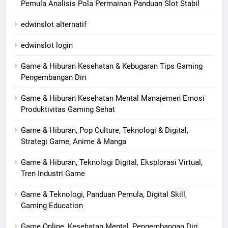
Pemula Analisis Pola Permainan Panduan Slot Stabil
edwinslot alternatif
edwinslot login
Game & Hiburan Kesehatan & Kebugaran Tips Gaming
Pengembangan Diri
Game & Hiburan Kesehatan Mental Manajemen Emosi
Produktivitas Gaming Sehat
Game & Hiburan, Pop Culture, Teknologi & Digital,
Strategi Game, Anime & Manga
Game & Hiburan, Teknologi Digital, Eksplorasi Virtual,
Tren Industri Game
Game & Teknologi, Panduan Pemula, Digital Skill,
Gaming Education
Game Online, Kesehatan Mental, Pengembangan Diri,