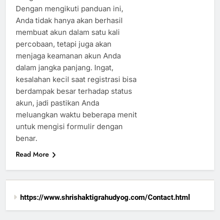
Dengan mengikuti panduan ini,
Anda tidak hanya akan berhasil
membuat akun dalam satu kali
percobaan, tetapi juga akan
menjaga keamanan akun Anda
dalam jangka panjang. Ingat,
kesalahan kecil saat registrasi bisa
berdampak besar terhadap status
akun, jadi pastikan Anda
meluangkan waktu beberapa menit
untuk mengisi formulir dengan
benar.
Read More
https://www.shrishaktigrahudyog.com/Contact.html