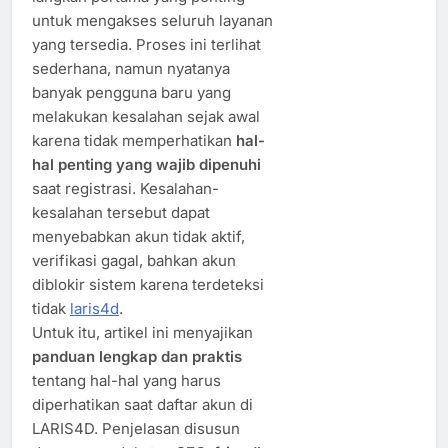
untuk mengakses seluruh layanan
yang tersedia. Proses ini terlihat
sederhana, namun nyatanya
banyak pengguna baru yang
melakukan kesalahan sejak awal
karena tidak memperhatikan
hal-
hal penting yang wajib dipenuhi
saat registrasi. Kesalahan-
kesalahan tersebut dapat
menyebabkan akun tidak aktif,
verifikasi gagal, bahkan akun
diblokir sistem karena terdeteksi
tidak
laris4d
.
Untuk itu, artikel ini menyajikan
panduan lengkap dan praktis
tentang hal-hal yang harus
diperhatikan saat daftar akun di
LARIS4D. Penjelasan disusun