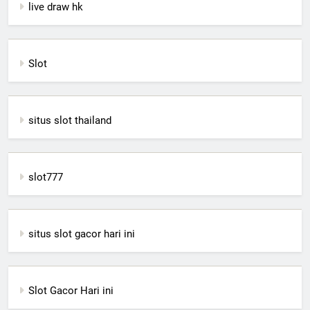
live draw hk
Slot
situs slot thailand
slot777
situs slot gacor hari ini
Slot Gacor Hari ini