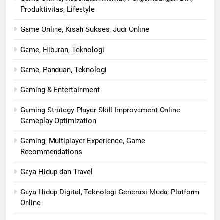
Produktivitas, Lifestyle
Game Online, Kisah Sukses, Judi Online
Game, Hiburan, Teknologi
Game, Panduan, Teknologi
Gaming & Entertainment
Gaming Strategy Player Skill Improvement Online
Gameplay Optimization
Gaming, Multiplayer Experience, Game
Recommendations
Gaya Hidup dan Travel
Gaya Hidup Digital, Teknologi Generasi Muda, Platform
Online