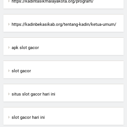
https://kadintasikmalayakota.org/program/
https://kadinbekasikab.org/tentang-kadin/ketua-umum/
apk slot gacor
slot gacor
situs slot gacor hari ini
slot gacor hari ini