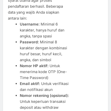
syarat utama agar proses
pendaftaran berhasil. Beberapa
data yang wajib Anda siapkan
antara lain:
Username:
Minimal 6
karakter, hanya huruf dan
angka, tanpa spasi
Password:
Minimal 8
karakter dengan kombinasi
huruf besar, huruf kecil,
angka, dan simbol
Nomor HP aktif:
Untuk
menerima kode OTP (One-
Time Password)
Email aktif:
Untuk verifikasi
dan notifikasi akun
Nomor rekening (opsional):
Untuk keperluan transaksi
deposit atau withdraw