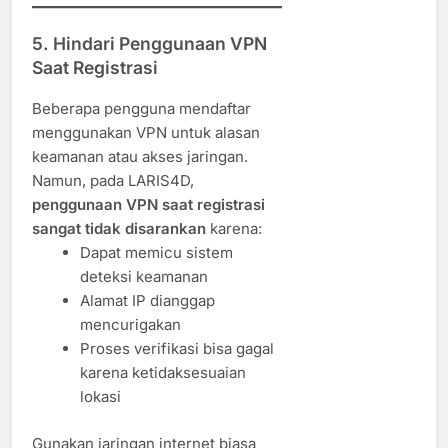
5. Hindari Penggunaan VPN
Saat Registrasi
Beberapa pengguna mendaftar
menggunakan VPN untuk alasan
keamanan atau akses jaringan.
Namun, pada LARIS4D,
penggunaan VPN saat registrasi
sangat tidak disarankan
karena:
Dapat memicu sistem
deteksi keamanan
Alamat IP dianggap
mencurigakan
Proses verifikasi bisa gagal
karena ketidaksesuaian
lokasi
Gunakan jaringan internet biasa