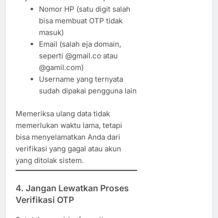
Nomor HP (satu digit salah
bisa membuat OTP tidak
masuk)
Email (salah eja domain,
seperti @gmail.co atau
@gamil.com)
Username yang ternyata
sudah dipakai pengguna lain
Memeriksa ulang data tidak
memerlukan waktu lama, tetapi
bisa menyelamatkan Anda dari
verifikasi yang gagal atau akun
yang ditolak sistem.
4. Jangan Lewatkan Proses
Verifikasi OTP