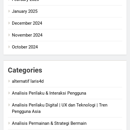
January 2025
December 2024
November 2024
October 2024
Categories
alternatif laris4d
Analisis Perilaku & Interaksi Pengguna
Analisis Perilaku Digital | UX dan Teknologi | Tren
Pengguna Asia
Analisis Permainan & Strategi Bermain