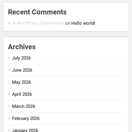
Recent Comments
A WordPress Commenter
on
Hello world!
Archives
July 2026
June 2026
May 2026
April 2026
March 2026
February 2026
January 2026