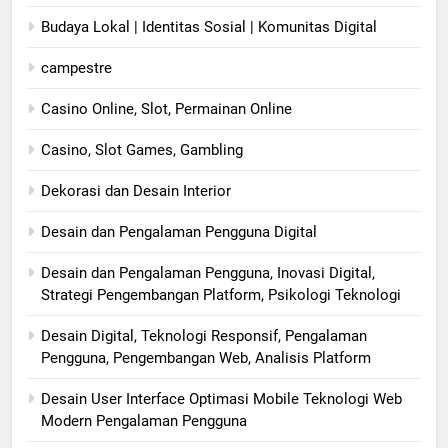
Budaya Lokal | Identitas Sosial | Komunitas Digital
campestre
Casino Online, Slot, Permainan Online
Casino, Slot Games, Gambling
Dekorasi dan Desain Interior
Desain dan Pengalaman Pengguna Digital
Desain dan Pengalaman Pengguna, Inovasi Digital,
Strategi Pengembangan Platform, Psikologi Teknologi
Desain Digital, Teknologi Responsif, Pengalaman
Pengguna, Pengembangan Web, Analisis Platform
Desain User Interface Optimasi Mobile Teknologi Web
Modern Pengalaman Pengguna