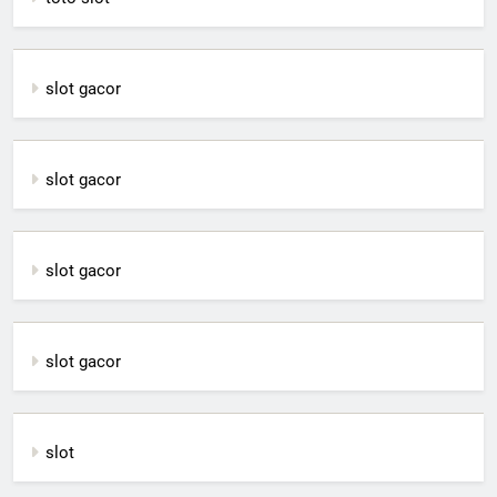
slot gacor
slot gacor
slot gacor
slot gacor
slot