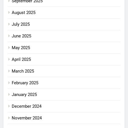
September 2025
August 2025
July 2025
June 2025
May 2025
April 2025
March 2025
February 2025
January 2025
December 2024
November 2024