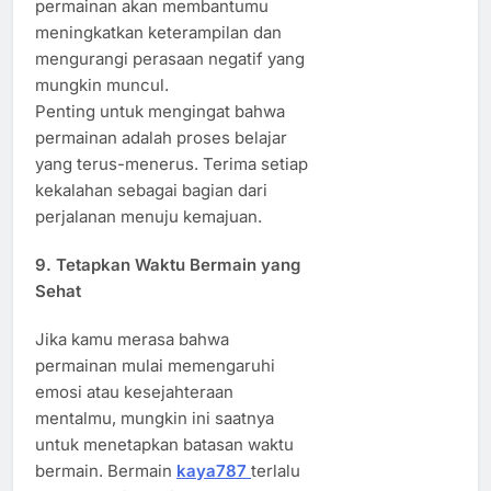
permainan akan membantumu
meningkatkan keterampilan dan
mengurangi perasaan negatif yang
mungkin muncul.
Penting untuk mengingat bahwa
permainan adalah proses belajar
yang terus-menerus. Terima setiap
kekalahan sebagai bagian dari
perjalanan menuju kemajuan.
9.
Tetapkan Waktu Bermain yang
Sehat
Jika kamu merasa bahwa
permainan mulai memengaruhi
emosi atau kesejahteraan
mentalmu, mungkin ini saatnya
untuk menetapkan batasan waktu
bermain. Bermain
kaya787
terlalu