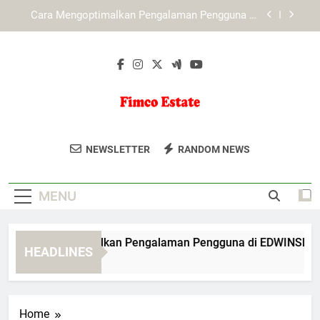
Skip
Cara Mengoptimalkan Pengalaman Akses
to
EDWINSLOT secara Nyaman dan Terarah
content
Cara Mengoptimalkan Pengalaman Akses
LEBAH4D secara Nyaman dan Terarah
Cara Mengoptimalkan Pengalaman Pengguna di
EDWINSLOT secara Aman dan Terkendali
Cara Mengoptimalkan Pengalaman Pengguna di
LEBAH4D
Fimco Estate
Dapatkan Properti Impian Anda Dengan
Cara Mengoptimalkan Pengalaman Akses
NEWSLETTER
RANDOM NEWS
EDWINSLOT secara Nyaman dan Terarah
FIMCO Estate. Agen Real Estate Yang
Cara Mengoptimalkan Pengalaman Akses
Siap Membantu Anda Menemukan
LEBAH4D secara Nyaman dan Terarah
MENU
Rumah Yang Sempurna.
ra Mengoptimalkan Pengalaman Pengguna di EDWINSLOT sec
HEADLINES
Weeks Ago
Home