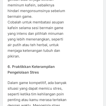
meminum kafein, sebaiknya
hindari mengonsumsinya sebelum
bermain game.
Cobalah untuk membatasi asupan
kafein selama sesi bermain game
yang intens dan pilihlah minuman
yang lebih menenangkan, seperti
air putih atau teh herbal, untuk
menjaga ketenangan tubuh dan
pikiran.
6.
Praktikkan Keterampilan
Pengelolaan Stres
Dalam game kompetitif, ada banyak
situasi yang dapat memicu stres,
seperti ketika tim kehilangan poin
penting atau kamu merasa tertekan
dengan waktu. Mengelola stres