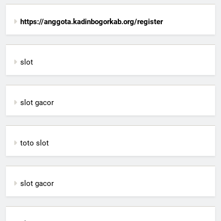
https://anggota.kadinbogorkab.org/register
slot
slot gacor
toto slot
slot gacor