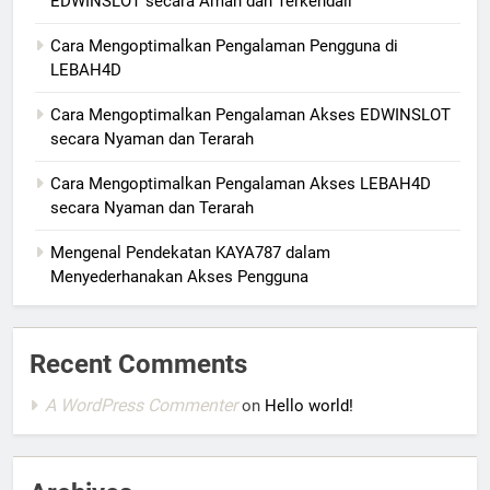
EDWINSLOT secara Aman dan Terkendali
Cara Mengoptimalkan Pengalaman Pengguna di
LEBAH4D
Cara Mengoptimalkan Pengalaman Akses EDWINSLOT
secara Nyaman dan Terarah
Cara Mengoptimalkan Pengalaman Akses LEBAH4D
secara Nyaman dan Terarah
Mengenal Pendekatan KAYA787 dalam
Menyederhanakan Akses Pengguna
Recent Comments
A WordPress Commenter
on
Hello world!