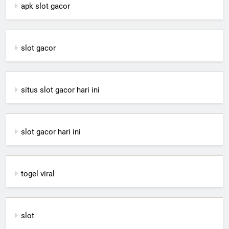
apk slot gacor
slot gacor
situs slot gacor hari ini
slot gacor hari ini
togel viral
slot