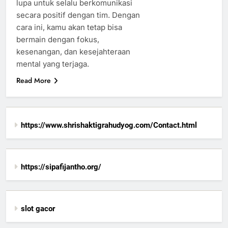
lupa untuk selalu berkomunikasi
secara positif dengan tim. Dengan
cara ini, kamu akan tetap bisa
bermain dengan fokus,
kesenangan, dan kesejahteraan
mental yang terjaga.
Read More
https://www.shrishaktigrahudyog.com/Contact.html
https://sipafijantho.org/
slot gacor