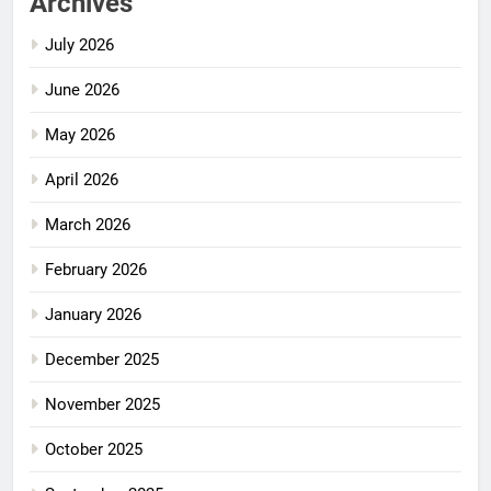
Archives
July 2026
June 2026
May 2026
April 2026
March 2026
February 2026
January 2026
December 2025
November 2025
October 2025