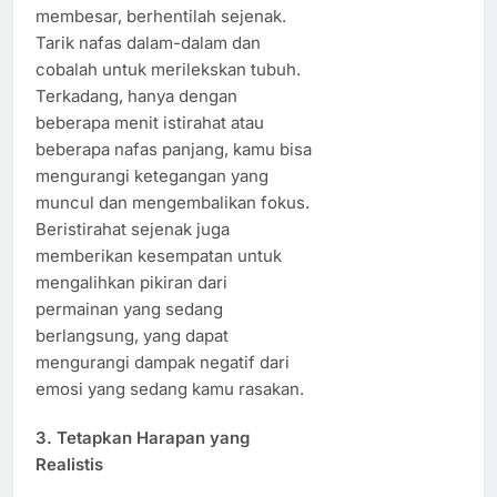
membesar, berhentilah sejenak.
Tarik nafas dalam-dalam dan
cobalah untuk merilekskan tubuh.
Terkadang, hanya dengan
beberapa menit istirahat atau
beberapa nafas panjang, kamu bisa
mengurangi ketegangan yang
muncul dan mengembalikan fokus.
Beristirahat sejenak juga
memberikan kesempatan untuk
mengalihkan pikiran dari
permainan yang sedang
berlangsung, yang dapat
mengurangi dampak negatif dari
emosi yang sedang kamu rasakan.
3.
Tetapkan Harapan yang
Realistis