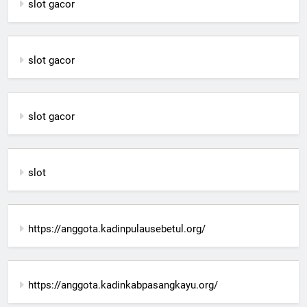
slot gacor
slot gacor
slot gacor
slot
https://anggota.kadinpulausebetul.org/
https://anggota.kadinkabpasangkayu.org/