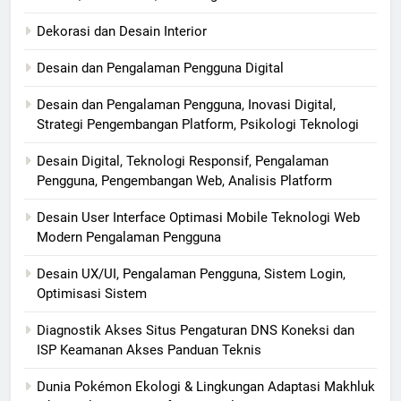
Dekorasi dan Desain Interior
Desain dan Pengalaman Pengguna Digital
Desain dan Pengalaman Pengguna, Inovasi Digital,
Strategi Pengembangan Platform, Psikologi Teknologi
Desain Digital, Teknologi Responsif, Pengalaman
Pengguna, Pengembangan Web, Analisis Platform
Desain User Interface Optimasi Mobile Teknologi Web
Modern Pengalaman Pengguna
Desain UX/UI, Pengalaman Pengguna, Sistem Login,
Optimisasi Sistem
Diagnostik Akses Situs Pengaturan DNS Koneksi dan
ISP Keamanan Akses Panduan Teknis
Dunia Pokémon Ekologi & Lingkungan Adaptasi Makhluk