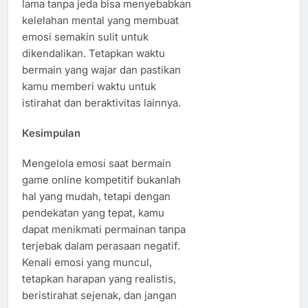
lama tanpa jeda bisa menyebabkan
kelelahan mental yang membuat
emosi semakin sulit untuk
dikendalikan. Tetapkan waktu
bermain yang wajar dan pastikan
kamu memberi waktu untuk
istirahat dan beraktivitas lainnya.
Kesimpulan
Mengelola emosi saat bermain
game online kompetitif bukanlah
hal yang mudah, tetapi dengan
pendekatan yang tepat, kamu
dapat menikmati permainan tanpa
terjebak dalam perasaan negatif.
Kenali emosi yang muncul,
tetapkan harapan yang realistis,
beristirahat sejenak, dan jangan