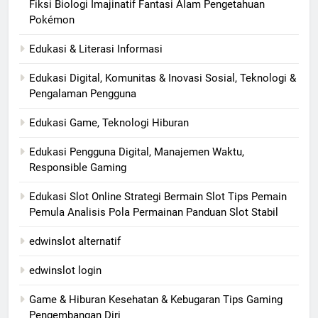
Fiksi Biologi Imajinatif Fantasi Alam Pengetahuan
Pokémon
Edukasi & Literasi Informasi
Edukasi Digital, Komunitas & Inovasi Sosial, Teknologi &
Pengalaman Pengguna
Edukasi Game, Teknologi Hiburan
Edukasi Pengguna Digital, Manajemen Waktu,
Responsible Gaming
Edukasi Slot Online Strategi Bermain Slot Tips Pemain
Pemula Analisis Pola Permainan Panduan Slot Stabil
edwinslot alternatif
edwinslot login
Game & Hiburan Kesehatan & Kebugaran Tips Gaming
Pengembangan Diri