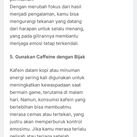
Dengan merubah fokus dari hasil
menjadi pengalaman, kamu bisa
mengurangi tekanan yang datang
dari harapan untuk selalu menang,
yang pada gilirannya membantu
menjaga emosi tetap terkendali.
5.
Gunakan Caffeine dengan Bijak
Kafein dalam kopi atau minuman
energi sering kali digunakan untuk
meningkatkan kewaspadaan saat
bermain game, terutama di malam
hari. Namun, konsumsi kafein yang
berlebihan bisa membuatmu
merasa cemas atau tertekan, yang
justru akan memperburuk kontrol
emosimu. Jika kamu merasa terlalu
gelisah atau terjaga setelah