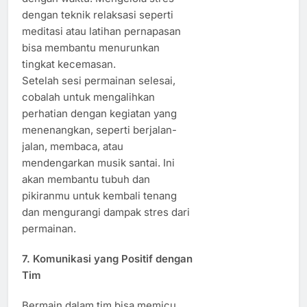
dengan teknik relaksasi seperti
meditasi atau latihan pernapasan
bisa membantu menurunkan
tingkat kecemasan.
Setelah sesi permainan selesai,
cobalah untuk mengalihkan
perhatian dengan kegiatan yang
menenangkan, seperti berjalan-
jalan, membaca, atau
mendengarkan musik santai. Ini
akan membantu tubuh dan
pikiranmu untuk kembali tenang
dan mengurangi dampak stres dari
permainan.
7.
Komunikasi yang Positif dengan
Tim
Bermain dalam tim bisa memicu