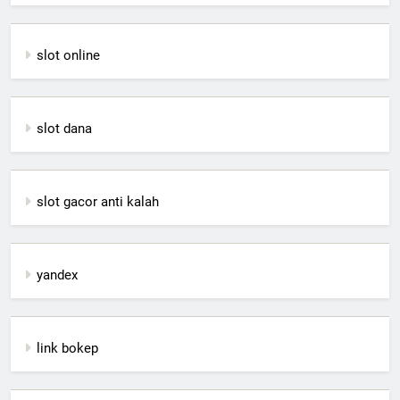
slot online
slot dana
slot gacor anti kalah
yandex
link bokep