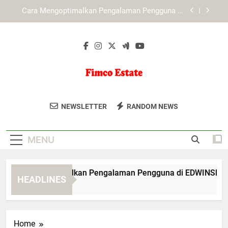
Skip
Cara Mengoptimalkan Pengalaman Akses
to
EDWINSLOT secara Nyaman dan Terarah
content
Cara Mengoptimalkan Pengalaman Akses
LEBAH4D secara Nyaman dan Terarah
Cara Mengoptimalkan Pengalaman Pengguna di
EDWINSLOT secara Aman dan Terkendali
Cara Mengoptimalkan Pengalaman Pengguna di
LEBAH4D
Fimco Estate
Dapatkan Properti Impian Anda Dengan
Cara Mengoptimalkan Pengalaman Akses
NEWSLETTER
RANDOM NEWS
EDWINSLOT secara Nyaman dan Terarah
FIMCO Estate. Agen Real Estate Yang
Cara Mengoptimalkan Pengalaman Akses
Siap Membantu Anda Menemukan
LEBAH4D secara Nyaman dan Terarah
MENU
Rumah Yang Sempurna.
ra Mengoptimalkan Pengalaman Pengguna di EDWINSLOT sec
HEADLINES
Weeks Ago
Home