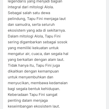
legendaris yang menjadi bagian
integral dari mitologi Alola.
Sebagai salah satu dewa
pelindung, Tapu Fini menjaga laut
dan samudra, serta seluruh
ekosistem yang ada di sekitarnya.
Dalam mitologi Alola, Tapu Fini
sering digambarkan sebagai sosok
yang memiliki kekuatan untuk
mengatur air, cuaca, dan segala hal
yang berkaitan dengan alam laut.
Tidak hanya itu, Tapu Fini juga
dikaitkan dengan kemampuan
untuk menyembuhkan dan
menyucikan, membawa kedamaian
bagi segala bentuk kehidupan.
Keberadaan Tapu Fini sangat
penting dalam menjaga
keseimbangan ekosistem laut.