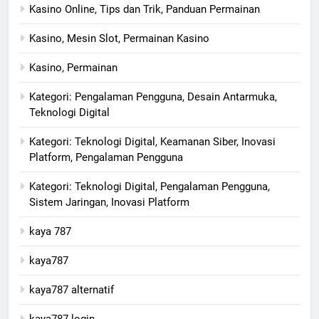
Kasino Online, Tips dan Trik, Panduan Permainan
Kasino, Mesin Slot, Permainan Kasino
Kasino, Permainan
Kategori: Pengalaman Pengguna, Desain Antarmuka,
Teknologi Digital
Kategori: Teknologi Digital, Keamanan Siber, Inovasi
Platform, Pengalaman Pengguna
Kategori: Teknologi Digital, Pengalaman Pengguna,
Sistem Jaringan, Inovasi Platform
kaya 787
kaya787
kaya787 alternatif