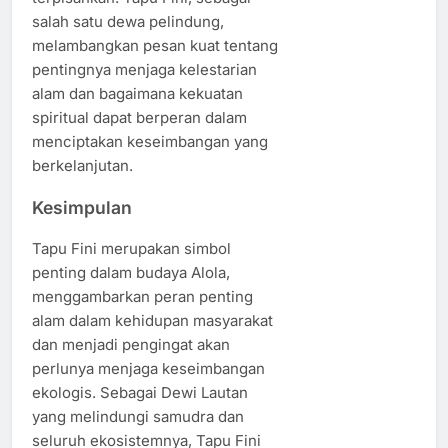
salah satu dewa pelindung,
melambangkan pesan kuat tentang
pentingnya menjaga kelestarian
alam dan bagaimana kekuatan
spiritual dapat berperan dalam
menciptakan keseimbangan yang
berkelanjutan.
Kesimpulan
Tapu Fini merupakan simbol
penting dalam budaya Alola,
menggambarkan peran penting
alam dalam kehidupan masyarakat
dan menjadi pengingat akan
perlunya menjaga keseimbangan
ekologis. Sebagai Dewi Lautan
yang melindungi samudra dan
seluruh ekosistemnya, Tapu Fini