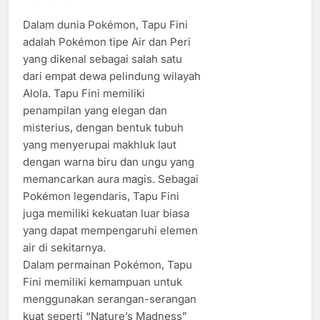
Dalam dunia Pokémon, Tapu Fini
adalah Pokémon tipe Air dan Peri
yang dikenal sebagai salah satu
dari empat dewa pelindung wilayah
Alola. Tapu Fini memiliki
penampilan yang elegan dan
misterius, dengan bentuk tubuh
yang menyerupai makhluk laut
dengan warna biru dan ungu yang
memancarkan aura magis. Sebagai
Pokémon legendaris, Tapu Fini
juga memiliki kekuatan luar biasa
yang dapat mempengaruhi elemen
air di sekitarnya.
Dalam permainan Pokémon, Tapu
Fini memiliki kemampuan untuk
menggunakan serangan-serangan
kuat seperti “Nature’s Madness”