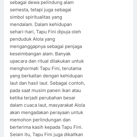
sebagai dewa pelindung alam
semesta, tetapi juga sebagai
simbol spiritualitas yang
mendalam. Dalam kehidupan
sehari-hari, Tapu Fini dipuja oleh
penduduk Alola yang
menganggapnya sebagai penjaga
keseimbangan alam. Banyak
upacara dan ritual dilakukan untuk
menghormati Tapu Fini, terutama
yang berkaitan dengan kehidupan
laut dan hasil laut. Sebagai contoh,
pada saat musim panen ikan atau
ketika terjadi perubahan besar
dalam cuaca laut, masyarakat Alola
akan mengadakan perayaan untuk
memohon perlindungan dan
berterima kasih kepada Tapu Fini.
Selain itu, Tapu Fini juga dikaitkan