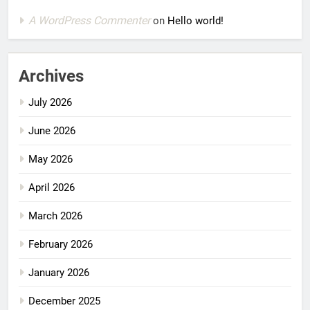
A WordPress Commenter
on
Hello world!
Archives
July 2026
June 2026
May 2026
April 2026
March 2026
February 2026
January 2026
December 2025