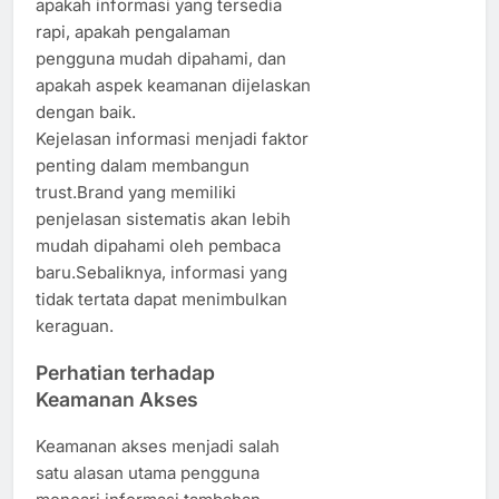
apakah informasi yang tersedia
rapi, apakah pengalaman
pengguna mudah dipahami, dan
apakah aspek keamanan dijelaskan
dengan baik.
Kejelasan informasi menjadi faktor
penting dalam membangun
trust.Brand yang memiliki
penjelasan sistematis akan lebih
mudah dipahami oleh pembaca
baru.Sebaliknya, informasi yang
tidak tertata dapat menimbulkan
keraguan.
Perhatian terhadap
Keamanan Akses
Keamanan akses menjadi salah
satu alasan utama pengguna