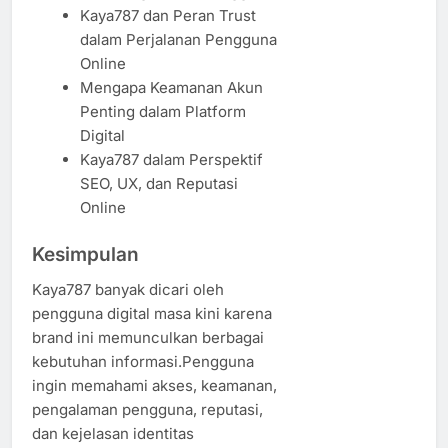
Kaya787 dan Peran Trust
dalam Perjalanan Pengguna
Online
Mengapa Keamanan Akun
Penting dalam Platform
Digital
Kaya787 dalam Perspektif
SEO, UX, dan Reputasi
Online
Kesimpulan
Kaya787 banyak dicari oleh
pengguna digital masa kini karena
brand ini memunculkan berbagai
kebutuhan informasi.Pengguna
ingin memahami akses, keamanan,
pengalaman pengguna, reputasi,
dan kejelasan identitas