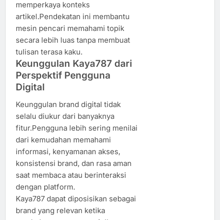
memperkaya konteks
artikel.Pendekatan ini membantu
mesin pencari memahami topik
secara lebih luas tanpa membuat
tulisan terasa kaku.
Keunggulan Kaya787 dari
Perspektif Pengguna
Digital
Keunggulan brand digital tidak
selalu diukur dari banyaknya
fitur.Pengguna lebih sering menilai
dari kemudahan memahami
informasi, kenyamanan akses,
konsistensi brand, dan rasa aman
saat membaca atau berinteraksi
dengan platform.
Kaya787 dapat diposisikan sebagai
brand yang relevan ketika