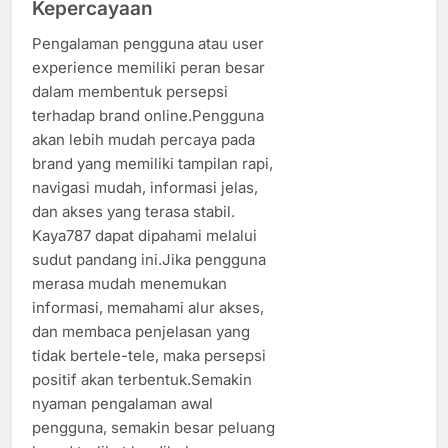
Kepercayaan
Pengalaman pengguna atau user
experience memiliki peran besar
dalam membentuk persepsi
terhadap brand online.Pengguna
akan lebih mudah percaya pada
brand yang memiliki tampilan rapi,
navigasi mudah, informasi jelas,
dan akses yang terasa stabil.
Kaya787 dapat dipahami melalui
sudut pandang ini.Jika pengguna
merasa mudah menemukan
informasi, memahami alur akses,
dan membaca penjelasan yang
tidak bertele-tele, maka persepsi
positif akan terbentuk.Semakin
nyaman pengalaman awal
pengguna, semakin besar peluang