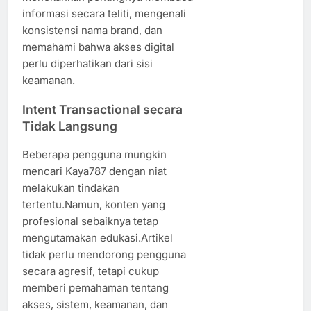
informasi secara teliti, mengenali
konsistensi nama brand, dan
memahami bahwa akses digital
perlu diperhatikan dari sisi
keamanan.
Intent Transactional secara
Tidak Langsung
Beberapa pengguna mungkin
mencari Kaya787 dengan niat
melakukan tindakan
tertentu.Namun, konten yang
profesional sebaiknya tetap
mengutamakan edukasi.Artikel
tidak perlu mendorong pengguna
secara agresif, tetapi cukup
memberi pemahaman tentang
akses, sistem, keamanan, dan