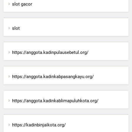
slot gacor
slot
https://anggota.kadinpulausebetul.org/
https://anggota.kadinkabpasangkayu.org/
https://anggota.kadinkablimapuluhkota.org/
https://kadinbinjaikota.org/