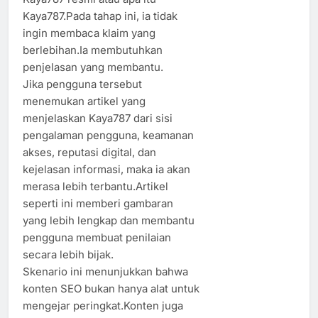
Kaya787.Pada tahap ini, ia tidak
ingin membaca klaim yang
berlebihan.Ia membutuhkan
penjelasan yang membantu.
Jika pengguna tersebut
menemukan artikel yang
menjelaskan Kaya787 dari sisi
pengalaman pengguna, keamanan
akses, reputasi digital, dan
kejelasan informasi, maka ia akan
merasa lebih terbantu.Artikel
seperti ini memberi gambaran
yang lebih lengkap dan membantu
pengguna membuat penilaian
secara lebih bijak.
Skenario ini menunjukkan bahwa
konten SEO bukan hanya alat untuk
mengejar peringkat.Konten juga