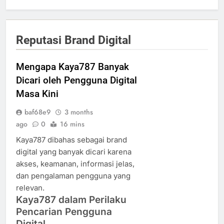
Reputasi Brand Digital
Mengapa Kaya787 Banyak
Dicari oleh Pengguna Digital
Masa Kini
baf68e9
3 months
ago
0
16 mins
Kaya787 dibahas sebagai brand
digital yang banyak dicari karena
akses, keamanan, informasi jelas,
dan pengalaman pengguna yang
relevan.
Kaya787 dalam Perilaku
Pencarian Pengguna
Digital