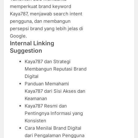
memperkuat brand keyword
Kaya787, menjawab search intent
pengguna, dan membangun
persepsi brand yang lebih jelas di
Google.
Internal Linking
Suggestion
Kaya787 dan Strategi
Membangun Reputasi Brand
Digital
Panduan Memahami
Kaya787 dari Sisi Akses dan
Keamanan
Kaya787 Resmi dan
Pentingnya Informasi yang
Konsisten
Cara Menilai Brand Digital
dari Pengalaman Pengguna