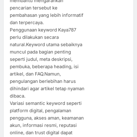
membantu mengarahkan
pencarian tersebut ke
pembahasan yang lebih informatif
dan terpercaya.
Penggunaan keyword Kaya787
perlu dilakukan secara
natural.Keyword utama sebaiknya
muncul pada bagian penting
seperti judul, meta deskripsi,
pembuka, beberapa heading, isi
artikel, dan FAQ.Namun,
pengulangan berlebihan harus
dihindari agar artikel tetap nyaman
dibaca.
Variasi semantic keyword seperti
platform digital, pengalaman
pengguna, akses aman, keamanan
akun, informasi resmi, reputasi
online, dan trust digital dapat