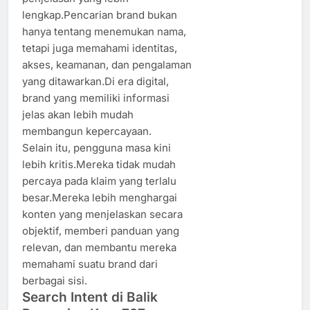
lengkap.Pencarian brand bukan
hanya tentang menemukan nama,
tetapi juga memahami identitas,
akses, keamanan, dan pengalaman
yang ditawarkan.Di era digital,
brand yang memiliki informasi
jelas akan lebih mudah
membangun kepercayaan.
Selain itu, pengguna masa kini
lebih kritis.Mereka tidak mudah
percaya pada klaim yang terlalu
besar.Mereka lebih menghargai
konten yang menjelaskan secara
objektif, memberi panduan yang
relevan, dan membantu mereka
memahami suatu brand dari
berbagai sisi.
Search Intent di Balik