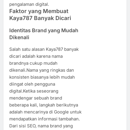
pengalaman digital.
Faktor yang Membuat
Kaya787 Banyak Dicari
Identitas Brand yang Mudah
Dikenali
Salah satu alasan Kaya787 banyak
dicari adalah karena nama
brandnya cukup mudah
dikenali.Nama yang ringkas dan
konsisten biasanya lebih mudah
diingat oleh pengguna
digital.Ketika seseorang
mendengar sebuah brand
beberapa kali, langkah berikutnya
adalah mencarinya di Google untuk
mendapatkan informasi tambahan.
Dari sisi SEO, nama brand yang