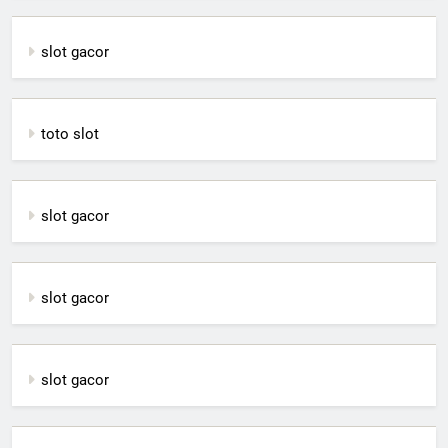
slot gacor
toto slot
slot gacor
slot gacor
slot gacor