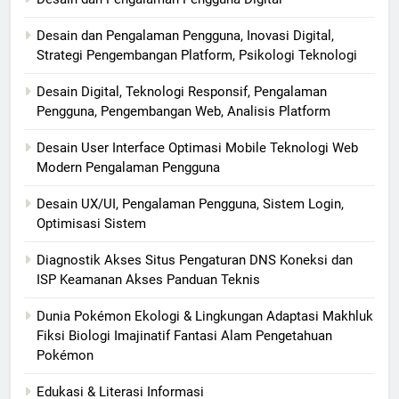
Desain dan Pengalaman Pengguna, Inovasi Digital,
Strategi Pengembangan Platform, Psikologi Teknologi
Desain Digital, Teknologi Responsif, Pengalaman
Pengguna, Pengembangan Web, Analisis Platform
Desain User Interface Optimasi Mobile Teknologi Web
Modern Pengalaman Pengguna
Desain UX/UI, Pengalaman Pengguna, Sistem Login,
Optimisasi Sistem
Diagnostik Akses Situs Pengaturan DNS Koneksi dan
ISP Keamanan Akses Panduan Teknis
Dunia Pokémon Ekologi & Lingkungan Adaptasi Makhluk
Fiksi Biologi Imajinatif Fantasi Alam Pengetahuan
Pokémon
Edukasi & Literasi Informasi