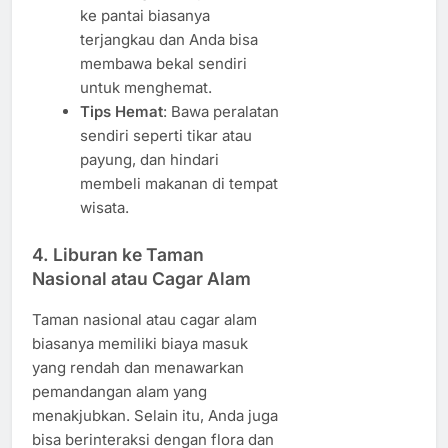
ke pantai biasanya
terjangkau dan Anda bisa
membawa bekal sendiri
untuk menghemat.
Tips Hemat
: Bawa peralatan
sendiri seperti tikar atau
payung, dan hindari
membeli makanan di tempat
wisata.
4.
Liburan ke Taman
Nasional atau Cagar Alam
Taman nasional atau cagar alam
biasanya memiliki biaya masuk
yang rendah dan menawarkan
pemandangan alam yang
menakjubkan. Selain itu, Anda juga
bisa berinteraksi dengan flora dan