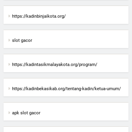
https://kadinbinjaikota.org/
slot gacor
https://kadintasikmalayakota.org/program/
https://kadinbekasikab.org/tentang-kadin/ketua-umum/
apk slot gacor