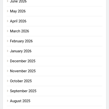
June 2026
May 2026
April 2026
March 2026
February 2026
January 2026
December 2025
November 2025
October 2025
September 2025
August 2025