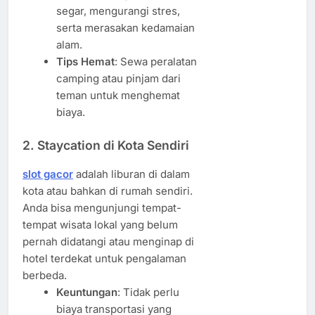
segar, mengurangi stres,
serta merasakan kedamaian
alam.
Tips Hemat
: Sewa peralatan
camping atau pinjam dari
teman untuk menghemat
biaya.
2.
Staycation di Kota Sendiri
slot gacor
adalah liburan di dalam
kota atau bahkan di rumah sendiri.
Anda bisa mengunjungi tempat-
tempat wisata lokal yang belum
pernah didatangi atau menginap di
hotel terdekat untuk pengalaman
berbeda.
Keuntungan
: Tidak perlu
biaya transportasi yang