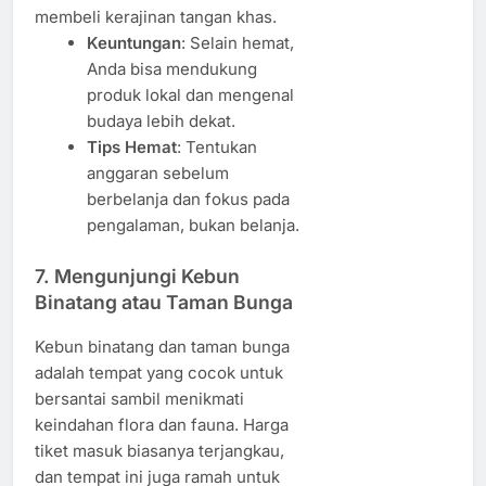
membeli kerajinan tangan khas.
Keuntungan
: Selain hemat,
Anda bisa mendukung
produk lokal dan mengenal
budaya lebih dekat.
Tips Hemat
: Tentukan
anggaran sebelum
berbelanja dan fokus pada
pengalaman, bukan belanja.
7.
Mengunjungi Kebun
Binatang atau Taman Bunga
Kebun binatang dan taman bunga
adalah tempat yang cocok untuk
bersantai sambil menikmati
keindahan flora dan fauna. Harga
tiket masuk biasanya terjangkau,
dan tempat ini juga ramah untuk