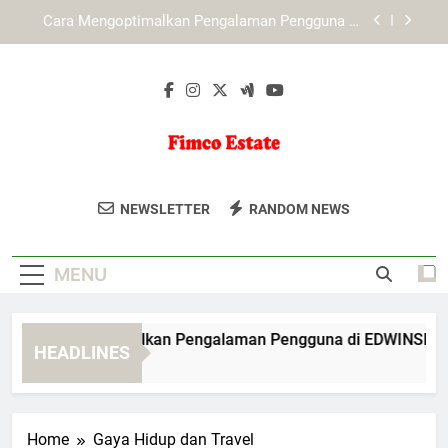
Skip
Cara Mengoptimalkan Pengalaman Akses
to
EDWINSLOT secara Nyaman dan Terarah
content
Cara Mengoptimalkan Pengalaman Akses
LEBAH4D secara Nyaman dan Terarah
Cara Mengoptimalkan Pengalaman Pengguna di
EDWINSLOT secara Aman dan Terkendali
Cara Mengoptimalkan Pengalaman Pengguna di
LEBAH4D
Fimco Estate
Dapatkan Properti Impian Anda Dengan
Cara Mengoptimalkan Pengalaman Akses
NEWSLETTER
RANDOM NEWS
EDWINSLOT secara Nyaman dan Terarah
FIMCO Estate. Agen Real Estate Yang
Cara Mengoptimalkan Pengalaman Akses
Siap Membantu Anda Menemukan
LEBAH4D secara Nyaman dan Terarah
MENU
Rumah Yang Sempurna.
ra Mengoptimalkan Pengalaman Pengguna di EDWINSLOT sec
HEADLINES
Weeks Ago
Home
Gaya Hidup dan Travel