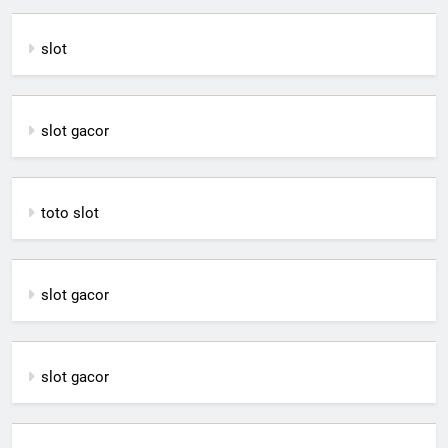
slot
slot gacor
toto slot
slot gacor
slot gacor