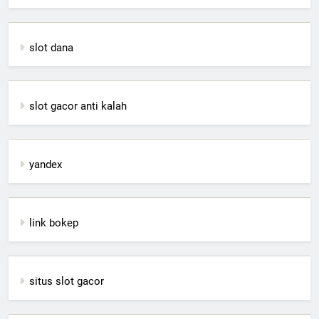
slot dana
slot gacor anti kalah
yandex
link bokep
situs slot gacor