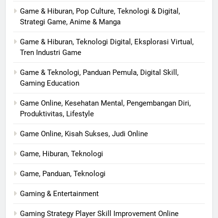
Game & Hiburan, Pop Culture, Teknologi & Digital,
Strategi Game, Anime & Manga
Game & Hiburan, Teknologi Digital, Eksplorasi Virtual,
Tren Industri Game
Game & Teknologi, Panduan Pemula, Digital Skill,
Gaming Education
Game Online, Kesehatan Mental, Pengembangan Diri,
Produktivitas, Lifestyle
Game Online, Kisah Sukses, Judi Online
Game, Hiburan, Teknologi
Game, Panduan, Teknologi
Gaming & Entertainment
Gaming Strategy Player Skill Improvement Online