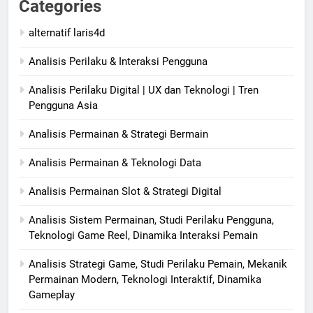
Categories
alternatif laris4d
Analisis Perilaku & Interaksi Pengguna
Analisis Perilaku Digital | UX dan Teknologi | Tren
Pengguna Asia
Analisis Permainan & Strategi Bermain
Analisis Permainan & Teknologi Data
Analisis Permainan Slot & Strategi Digital
Analisis Sistem Permainan, Studi Perilaku Pengguna,
Teknologi Game Reel, Dinamika Interaksi Pemain
Analisis Strategi Game, Studi Perilaku Pemain, Mekanik
Permainan Modern, Teknologi Interaktif, Dinamika
Gameplay