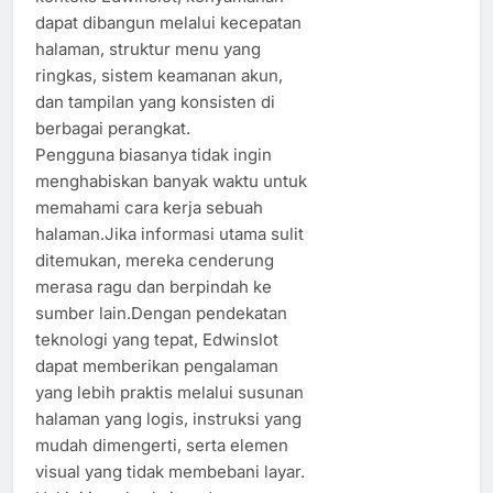
dapat dibangun melalui kecepatan
halaman, struktur menu yang
ringkas, sistem keamanan akun,
dan tampilan yang konsisten di
berbagai perangkat.
Pengguna biasanya tidak ingin
menghabiskan banyak waktu untuk
memahami cara kerja sebuah
halaman.Jika informasi utama sulit
ditemukan, mereka cenderung
merasa ragu dan berpindah ke
sumber lain.Dengan pendekatan
teknologi yang tepat, Edwinslot
dapat memberikan pengalaman
yang lebih praktis melalui susunan
halaman yang logis, instruksi yang
mudah dimengerti, serta elemen
visual yang tidak membebani layar.