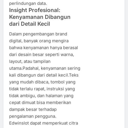
perlindungan data.
Insight Profesional:
Kenyamanan Dibangun
dari Detail Kecil
Dalam pengembangan brand
digital, banyak orang mengira
bahwa kenyamanan hanya berasal
dari desain besar seperti warna,
layout, atau tampilan
utama.Padahal, kenyamanan sering
kali dibangun dari detail kecil.Teks
yang mudah dibaca, tombol yang
tidak terlalu rapat, instruksi yang
tidak ambigu, dan halaman yang
cepat dimuat bisa memberikan
dampak besar terhadap
pengalaman pengguna.
Edwinslot dapat memperkuat citra