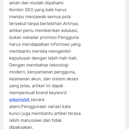
aman dan mudah dipahami.
Konten SEO yang baik harus
mampu menjawab semua pola
tersebut tanpa berlebihan.Artinya,
artikel perlu memberikan edukasi,
bukan sekadar promosi.Pengguna
harus mendapatkan informasi yang
membantu mereka mengambil
keputusan dengan lebih hati-hati.
Dengan membahas teknologi
modern, kenyamanan pengguna,
keamanan akun, dan sistem akses
yang jelas, artikel ini dapat
memperkuat brand keyword
edwinslot
secara
alami.Penggunaan variasi kata
kunci juga membantu artikel terasa
lebih manusiawi dan tidak
dipaksakan.