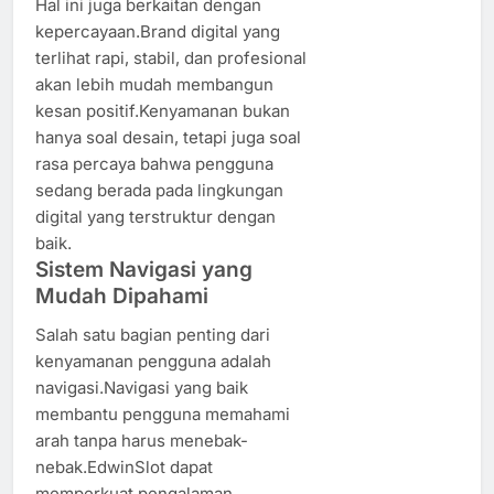
Hal ini juga berkaitan dengan
kepercayaan.Brand digital yang
terlihat rapi, stabil, dan profesional
akan lebih mudah membangun
kesan positif.Kenyamanan bukan
hanya soal desain, tetapi juga soal
rasa percaya bahwa pengguna
sedang berada pada lingkungan
digital yang terstruktur dengan
baik.
Sistem Navigasi yang
Mudah Dipahami
Salah satu bagian penting dari
kenyamanan pengguna adalah
navigasi.Navigasi yang baik
membantu pengguna memahami
arah tanpa harus menebak-
nebak.EdwinSlot dapat
memperkuat pengalaman