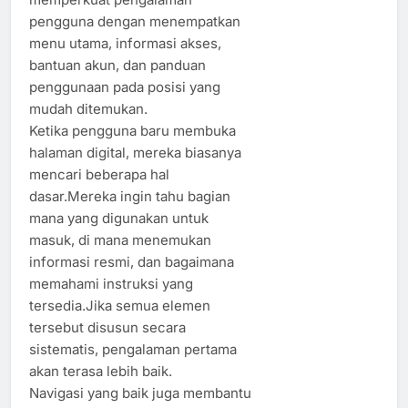
pengguna dengan menempatkan
menu utama, informasi akses,
bantuan akun, dan panduan
penggunaan pada posisi yang
mudah ditemukan.
Ketika pengguna baru membuka
halaman digital, mereka biasanya
mencari beberapa hal
dasar.Mereka ingin tahu bagian
mana yang digunakan untuk
masuk, di mana menemukan
informasi resmi, dan bagaimana
memahami instruksi yang
tersedia.Jika semua elemen
tersebut disusun secara
sistematis, pengalaman pertama
akan terasa lebih baik.
Navigasi yang baik juga membantu