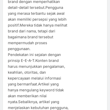
brand dengan memperhatikan
detail-detail tersebut.Pengguna
yang merasa terbantu sejak awal
akan memiliki persepsi yang lebih
positif.Mereka tidak hanya melihat
brand dari nama, tetapi dari
bagaimana brand tersebut
mempermudah proses
penggunaan.
Pendekatan ini sejalan dengan
prinsip E-E-A-T.Konten brand
harus menunjukkan pengalaman,
keahlian, otoritas, dan
kepercayaan melalui informasi
yang bermanfaat.Artikel yang
hanya mengulang keyword tidak
akan memberikan nilai
nyata.Sebaliknya, artikel yang
menjelaskan kebutuhan pengguna,