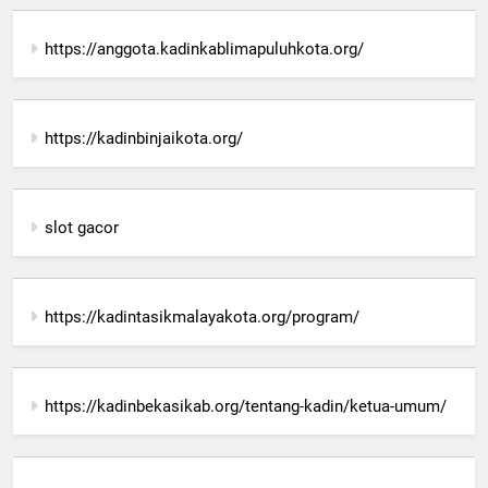
https://anggota.kadinkablimapuluhkota.org/
https://kadinbinjaikota.org/
slot gacor
https://kadintasikmalayakota.org/program/
https://kadinbekasikab.org/tentang-kadin/ketua-umum/