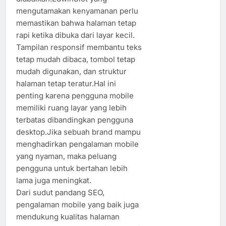
mengutamakan kenyamanan perlu
memastikan bahwa halaman tetap
rapi ketika dibuka dari layar kecil.
Tampilan responsif membantu teks
tetap mudah dibaca, tombol tetap
mudah digunakan, dan struktur
halaman tetap teratur.Hal ini
penting karena pengguna mobile
memiliki ruang layar yang lebih
terbatas dibandingkan pengguna
desktop.Jika sebuah brand mampu
menghadirkan pengalaman mobile
yang nyaman, maka peluang
pengguna untuk bertahan lebih
lama juga meningkat.
Dari sudut pandang SEO,
pengalaman mobile yang baik juga
mendukung kualitas halaman