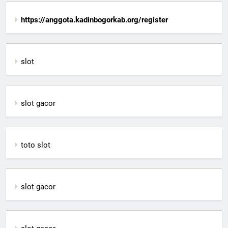
https://anggota.kadinbogorkab.org/register
slot
slot gacor
toto slot
slot gacor