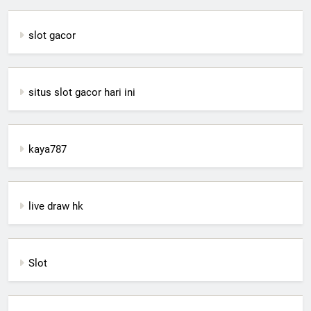
slot gacor
situs slot gacor hari ini
kaya787
live draw hk
Slot