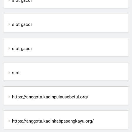
slot gacor
slot gacor
slot gacor
slot
https://anggota.kadinpulausebetul.org/
https://anggota.kadinkabpasangkayu.org/