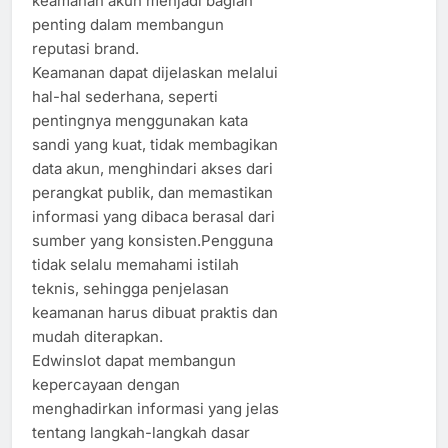
keamanan akun menjadi bagian
penting dalam membangun
reputasi brand.
Keamanan dapat dijelaskan melalui
hal-hal sederhana, seperti
pentingnya menggunakan kata
sandi yang kuat, tidak membagikan
data akun, menghindari akses dari
perangkat publik, dan memastikan
informasi yang dibaca berasal dari
sumber yang konsisten.Pengguna
tidak selalu memahami istilah
teknis, sehingga penjelasan
keamanan harus dibuat praktis dan
mudah diterapkan.
Edwinslot dapat membangun
kepercayaan dengan
menghadirkan informasi yang jelas
tentang langkah-langkah dasar