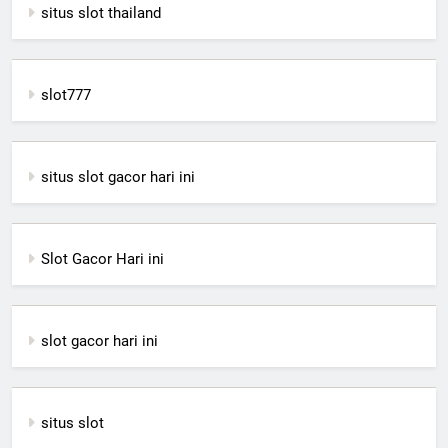
situs slot thailand
slot777
situs slot gacor hari ini
Slot Gacor Hari ini
slot gacor hari ini
situs slot