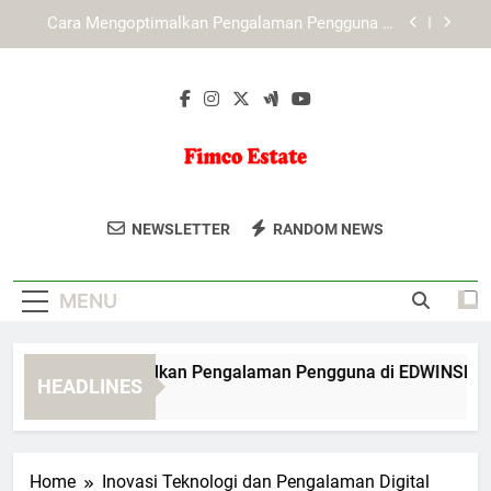
Skip
Cara Mengoptimalkan Pengalaman Akses
to
EDWINSLOT secara Nyaman dan Terarah
content
Cara Mengoptimalkan Pengalaman Akses
LEBAH4D secara Nyaman dan Terarah
Cara Mengoptimalkan Pengalaman Pengguna di
EDWINSLOT secara Aman dan Terkendali
Cara Mengoptimalkan Pengalaman Pengguna di
LEBAH4D
Fimco Estate
Dapatkan Properti Impian Anda Dengan
Cara Mengoptimalkan Pengalaman Akses
NEWSLETTER
RANDOM NEWS
EDWINSLOT secara Nyaman dan Terarah
FIMCO Estate. Agen Real Estate Yang
Cara Mengoptimalkan Pengalaman Akses
Siap Membantu Anda Menemukan
LEBAH4D secara Nyaman dan Terarah
MENU
Rumah Yang Sempurna.
ra Mengoptimalkan Pengalaman Pengguna di EDWINSLOT sec
HEADLINES
Weeks Ago
Home
Inovasi Teknologi dan Pengalaman Digital