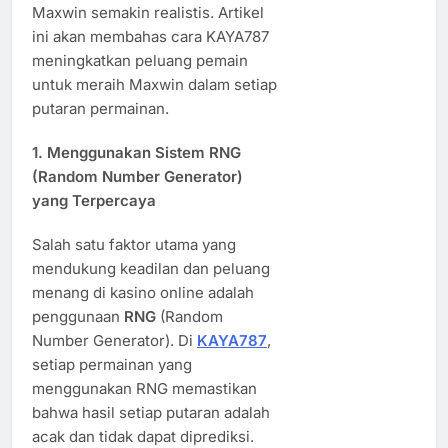
Maxwin semakin realistis. Artikel
ini akan membahas cara KAYA787
meningkatkan peluang pemain
untuk meraih Maxwin dalam setiap
putaran permainan.
1.
Menggunakan Sistem RNG
(Random Number Generator)
yang Terpercaya
Salah satu faktor utama yang
mendukung keadilan dan peluang
menang di kasino online adalah
penggunaan
RNG
(Random
Number Generator). Di
KAYA787
,
setiap permainan yang
menggunakan RNG memastikan
bahwa hasil setiap putaran adalah
acak dan tidak dapat diprediksi.