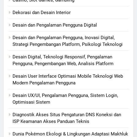
Dekorasi dan Desain Interior
Desain dan Pengalaman Pengguna Digital
Desain dan Pengalaman Pengguna, Inovasi Digital,
Strategi Pengembangan Platform, Psikologi Teknologi
Desain Digital, Teknologi Responsif, Pengalaman
Pengguna, Pengembangan Web, Analisis Platform
Desain User Interface Optimasi Mobile Teknologi Web
Modern Pengalaman Pengguna
Desain UX/UI, Pengalaman Pengguna, Sistem Login,
Optimisasi Sistem
Diagnostik Akses Situs Pengaturan DNS Koneksi dan
ISP Keamanan Akses Panduan Teknis
Dunia Pokémon Ekologi & Lingkungan Adaptasi Makhluk