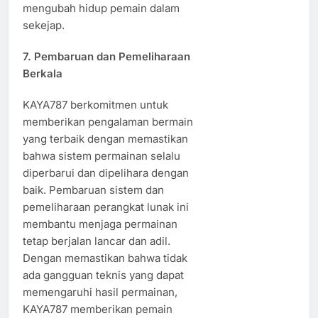
mengubah hidup pemain dalam
sekejap.
7.
Pembaruan dan Pemeliharaan
Berkala
KAYA787 berkomitmen untuk
memberikan pengalaman bermain
yang terbaik dengan memastikan
bahwa sistem permainan selalu
diperbarui dan dipelihara dengan
baik. Pembaruan sistem dan
pemeliharaan perangkat lunak ini
membantu menjaga permainan
tetap berjalan lancar dan adil.
Dengan memastikan bahwa tidak
ada gangguan teknis yang dapat
memengaruhi hasil permainan,
KAYA787 memberikan pemain