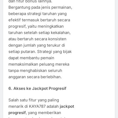
dan fitur bonus lainnya.
Bergantung pada jenis permainan,
beberapa strategi taruhan yang
efektif termasuk bertaruh secara
progresif, yaitu meningkatkan
taruhan setelah setiap kekalahan,
atau bertaruh secara konsisten
dengan jumlah yang terukur di
setiap putaran. Strategi yang bijak
dapat membantu pemain
memaksimalkan peluang mereka
tanpa menghabiskan seluruh
anggaran secara berlebihan.
6.
Akses ke Jackpot Progresif
Salah satu fitur yang paling
menarik di KAYA787 adalah
jackpot
progresif
, yang memberikan