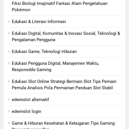
Fiksi Biologi Imajinatif Fantasi Alam Pengetahuan
Pokémon
Edukasi & Literasi Informasi
Edukasi Digital, Komunitas & Inovasi Sosial, Teknologi &
Pengalaman Pengguna
Edukasi Game, Teknologi Hiburan
Edukasi Pengguna Digital, Manajemen Waktu,
Responsible Gaming
Edukasi Slot Online Strategi Bermain Slot Tips Pemain
Pemula Analisis Pola Permainan Panduan Slot Stabil
edwinslot alternatif
edwinslot login
Game & Hiburan Kesehatan & Kebugaran Tips Gaming