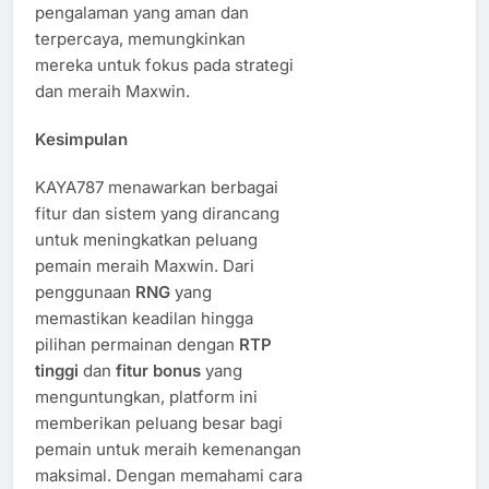
pengalaman yang aman dan
terpercaya, memungkinkan
mereka untuk fokus pada strategi
dan meraih Maxwin.
Kesimpulan
KAYA787 menawarkan berbagai
fitur dan sistem yang dirancang
untuk meningkatkan peluang
pemain meraih Maxwin. Dari
penggunaan
RNG
yang
memastikan keadilan hingga
pilihan permainan dengan
RTP
tinggi
dan
fitur bonus
yang
menguntungkan, platform ini
memberikan peluang besar bagi
pemain untuk meraih kemenangan
maksimal. Dengan memahami cara