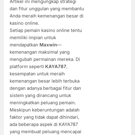
Artikel ini mengungkap strategi
dan fitur unggulan yang membantu
Anda meraih kemenangan besar di
kasino online.
Setiap pemain kasino online tentu
memiliki impian untuk
mendapatkan
Maxwin
—
kemenangan maksimal yang
mengubah permainan mereka. Di
platform seperti
KAYA787
,
kesempatan untuk meraih
kemenangan besar lebih terbuka
dengan adanya berbagai fitur dan
sistem yang dirancang untuk
meningkatkan peluang pemain.
Meskipun keberuntungan adalah
faktor yang tidak dapat dihindari,
ada beberapa aspek di KAYA787
yang membuat peluang mencapai