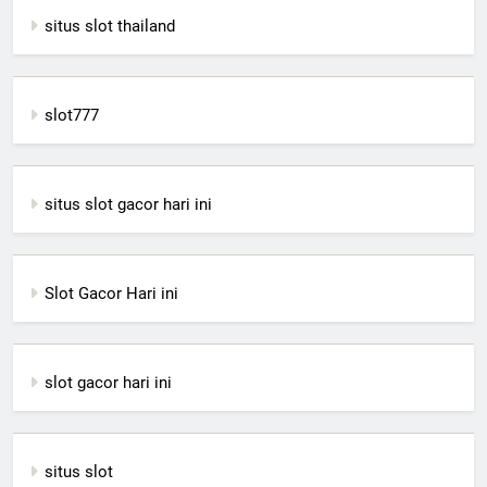
situs slot thailand
slot777
situs slot gacor hari ini
Slot Gacor Hari ini
slot gacor hari ini
situs slot