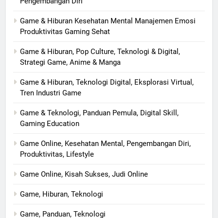
Pengembangan Diri
Game & Hiburan Kesehatan Mental Manajemen Emosi
Produktivitas Gaming Sehat
Game & Hiburan, Pop Culture, Teknologi & Digital,
Strategi Game, Anime & Manga
Game & Hiburan, Teknologi Digital, Eksplorasi Virtual,
Tren Industri Game
Game & Teknologi, Panduan Pemula, Digital Skill,
Gaming Education
Game Online, Kesehatan Mental, Pengembangan Diri,
Produktivitas, Lifestyle
Game Online, Kisah Sukses, Judi Online
Game, Hiburan, Teknologi
Game, Panduan, Teknologi