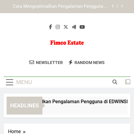
Skip
Cara Mengoptimalkan Pengalaman Akses
to
EDWINSLOT secara Nyaman dan Terarah
content
Cara Mengoptimalkan Pengalaman Akses
LEBAH4D secara Nyaman dan Terarah
Cara Mengoptimalkan Pengalaman Pengguna di
EDWINSLOT secara Aman dan Terkendali
Cara Mengoptimalkan Pengalaman Pengguna di
LEBAH4D
Fimco Estate
Dapatkan Properti Impian Anda Dengan
Cara Mengoptimalkan Pengalaman Akses
NEWSLETTER
RANDOM NEWS
EDWINSLOT secara Nyaman dan Terarah
FIMCO Estate. Agen Real Estate Yang
Cara Mengoptimalkan Pengalaman Akses
Siap Membantu Anda Menemukan
LEBAH4D secara Nyaman dan Terarah
MENU
Rumah Yang Sempurna.
ra Mengoptimalkan Pengalaman Pengguna di EDWINSLOT sec
HEADLINES
Weeks Ago
Home