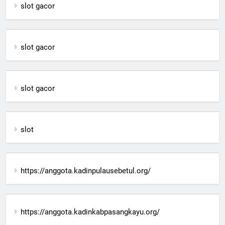
slot gacor
slot gacor
slot gacor
slot
https://anggota.kadinpulausebetul.org/
https://anggota.kadinkabpasangkayu.org/