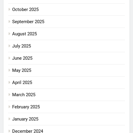
October 2025
September 2025
August 2025
July 2025
June 2025
May 2025
April 2025
March 2025
February 2025
January 2025
December 2024