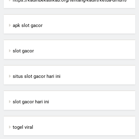
apk slot gacor
slot gacor
situs slot gacor hari ini
slot gacor hari ini
togel viral