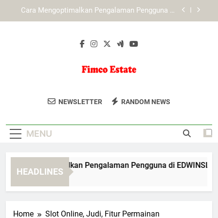
Skip
Cara Mengoptimalkan Pengalaman Akses
to
EDWINSLOT secara Nyaman dan Terarah
content
Cara Mengoptimalkan Pengalaman Akses
LEBAH4D secara Nyaman dan Terarah
Cara Mengoptimalkan Pengalaman Pengguna di
EDWINSLOT secara Aman dan Terkendali
Cara Mengoptimalkan Pengalaman Pengguna di
LEBAH4D
Fimco Estate
Dapatkan Properti Impian Anda Dengan
Cara Mengoptimalkan Pengalaman Akses
NEWSLETTER
RANDOM NEWS
EDWINSLOT secara Nyaman dan Terarah
FIMCO Estate. Agen Real Estate Yang
Cara Mengoptimalkan Pengalaman Akses
Siap Membantu Anda Menemukan
LEBAH4D secara Nyaman dan Terarah
MENU
Rumah Yang Sempurna.
ra Mengoptimalkan Pengalaman Pengguna di EDWINSLOT sec
HEADLINES
Weeks Ago
Home
Slot Online, Judi, Fitur Permainan