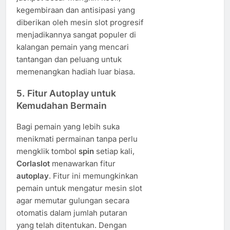
kegembiraan dan antisipasi yang
diberikan oleh mesin slot progresif
menjadikannya sangat populer di
kalangan pemain yang mencari
tantangan dan peluang untuk
memenangkan hadiah luar biasa.
5.
Fitur Autoplay untuk
Kemudahan Bermain
Bagi pemain yang lebih suka
menikmati permainan tanpa perlu
mengklik tombol
spin
setiap kali,
Corlaslot
menawarkan fitur
autoplay
. Fitur ini memungkinkan
pemain untuk mengatur mesin slot
agar memutar gulungan secara
otomatis dalam jumlah putaran
yang telah ditentukan. Dengan