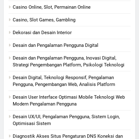
Casino Online, Slot, Permainan Online
Casino, Slot Games, Gambling
Dekorasi dan Desain Interior
Desain dan Pengalaman Pengguna Digital
Desain dan Pengalaman Pengguna, Inovasi Digital,
Strategi Pengembangan Platform, Psikologi Teknologi
Desain Digital, Teknologi Responsif, Pengalaman
Pengguna, Pengembangan Web, Analisis Platform
Desain User Interface Optimasi Mobile Teknologi Web
Modern Pengalaman Pengguna
Desain UX/UI, Pengalaman Pengguna, Sistem Login,
Optimisasi Sistem
Diagnostik Akses Situs Pengaturan DNS Koneksi dan