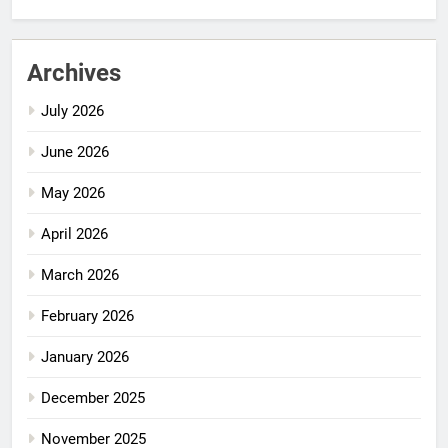
Archives
July 2026
June 2026
May 2026
April 2026
March 2026
February 2026
January 2026
December 2025
November 2025