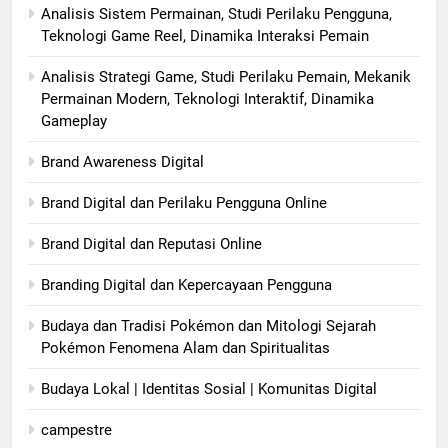
Analisis Sistem Permainan, Studi Perilaku Pengguna,
Teknologi Game Reel, Dinamika Interaksi Pemain
Analisis Strategi Game, Studi Perilaku Pemain, Mekanik
Permainan Modern, Teknologi Interaktif, Dinamika
Gameplay
Brand Awareness Digital
Brand Digital dan Perilaku Pengguna Online
Brand Digital dan Reputasi Online
Branding Digital dan Kepercayaan Pengguna
Budaya dan Tradisi Pokémon dan Mitologi Sejarah
Pokémon Fenomena Alam dan Spiritualitas
Budaya Lokal | Identitas Sosial | Komunitas Digital
campestre