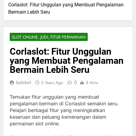
Corlaslot: Fitur Unggulan yang Membuat Pengalaman
Bermain Lebih Seru
SLOT ONLINE, JUDI, FITUR PERMAINAN
Corlaslot: Fitur Unggulan
yang Membuat Pengalaman
Bermain Lebih Seru
0
Baf68e9
2 Years Ago
8 Mins
Temukan fitur unggulan yang membuat
pengalaman bermain di Corlaslot semakin seru.
Pelajari berbagai fitur yang meningkatkan
keseruan dan peluang kemenangan dalam
permainan slot online.