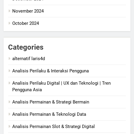
November 2024
October 2024
Categories
alternatif laris4d
Analisis Perilaku & Interaksi Pengguna
Analisis Perilaku Digital | UX dan Teknologi | Tren
Pengguna Asia
Analisis Permainan & Strategi Bermain
Analisis Permainan & Teknologi Data
Analisis Permainan Slot & Strategi Digital