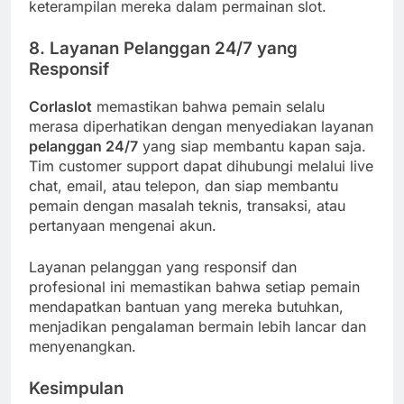
keterampilan mereka dalam permainan slot.
8.
Layanan Pelanggan 24/7 yang
Responsif
Corlaslot
memastikan bahwa pemain selalu
merasa diperhatikan dengan menyediakan layanan
pelanggan 24/7
yang siap membantu kapan saja.
Tim customer support dapat dihubungi melalui live
chat, email, atau telepon, dan siap membantu
pemain dengan masalah teknis, transaksi, atau
pertanyaan mengenai akun.
Layanan pelanggan yang responsif dan
profesional ini memastikan bahwa setiap pemain
mendapatkan bantuan yang mereka butuhkan,
menjadikan pengalaman bermain lebih lancar dan
menyenangkan.
Kesimpulan