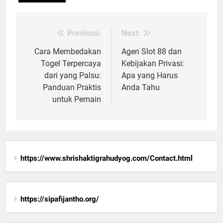
Previous:
Next:
Post
navigation
Cara Membedakan
Agen Slot 88 dan
Togel Terpercaya
Kebijakan Privasi:
dari yang Palsu:
Apa yang Harus
Panduan Praktis
Anda Tahu
untuk Pemain
https://www.shrishaktigrahudyog.com/Contact.html
https://sipafijantho.org/