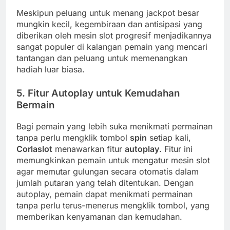
Meskipun peluang untuk menang jackpot besar
mungkin kecil, kegembiraan dan antisipasi yang
diberikan oleh mesin slot progresif menjadikannya
sangat populer di kalangan pemain yang mencari
tantangan dan peluang untuk memenangkan
hadiah luar biasa.
5.
Fitur Autoplay untuk Kemudahan
Bermain
Bagi pemain yang lebih suka menikmati permainan
tanpa perlu mengklik tombol
spin
setiap kali,
Corlaslot
menawarkan fitur
autoplay
. Fitur ini
memungkinkan pemain untuk mengatur mesin slot
agar memutar gulungan secara otomatis dalam
jumlah putaran yang telah ditentukan. Dengan
autoplay, pemain dapat menikmati permainan
tanpa perlu terus-menerus mengklik tombol, yang
memberikan kenyamanan dan kemudahan.