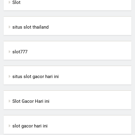
Slot
situs slot thailand
slot777
situs slot gacor hari ini
Slot Gacor Hari ini
slot gacor hari ini