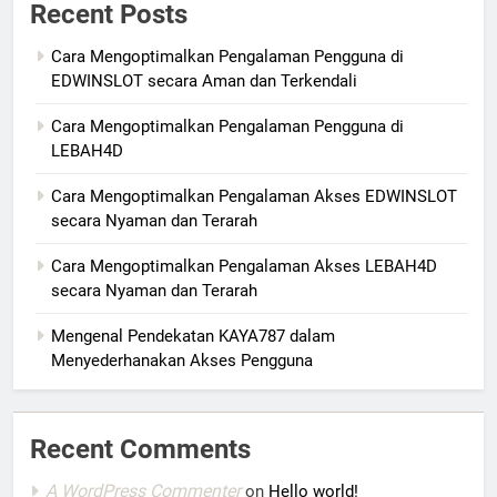
Recent Posts
Cara Mengoptimalkan Pengalaman Pengguna di
EDWINSLOT secara Aman dan Terkendali
Cara Mengoptimalkan Pengalaman Pengguna di
LEBAH4D
Cara Mengoptimalkan Pengalaman Akses EDWINSLOT
secara Nyaman dan Terarah
Cara Mengoptimalkan Pengalaman Akses LEBAH4D
secara Nyaman dan Terarah
Mengenal Pendekatan KAYA787 dalam
Menyederhanakan Akses Pengguna
Recent Comments
A WordPress Commenter
on
Hello world!