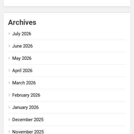
Archives
July 2026
June 2026
May 2026
April 2026
March 2026
February 2026
January 2026
December 2025
November 2025