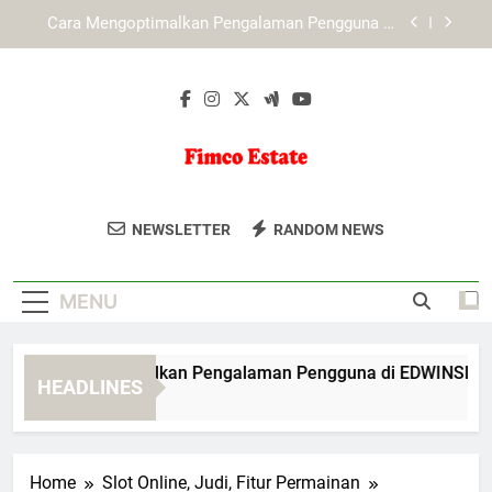
Skip
Cara Mengoptimalkan Pengalaman Akses
to
EDWINSLOT secara Nyaman dan Terarah
content
Cara Mengoptimalkan Pengalaman Akses
LEBAH4D secara Nyaman dan Terarah
Cara Mengoptimalkan Pengalaman Pengguna di
EDWINSLOT secara Aman dan Terkendali
Cara Mengoptimalkan Pengalaman Pengguna di
LEBAH4D
Fimco Estate
Dapatkan Properti Impian Anda Dengan
Cara Mengoptimalkan Pengalaman Akses
NEWSLETTER
RANDOM NEWS
EDWINSLOT secara Nyaman dan Terarah
FIMCO Estate. Agen Real Estate Yang
Cara Mengoptimalkan Pengalaman Akses
Siap Membantu Anda Menemukan
LEBAH4D secara Nyaman dan Terarah
MENU
Rumah Yang Sempurna.
ra Mengoptimalkan Pengalaman Pengguna di EDWINSLOT sec
HEADLINES
Weeks Ago
Home
Slot Online, Judi, Fitur Permainan