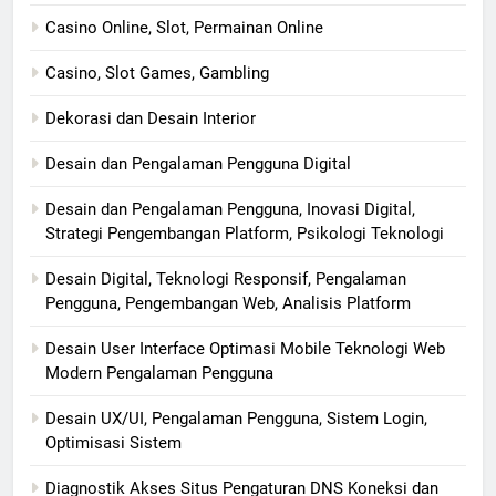
Casino Online, Slot, Permainan Online
Casino, Slot Games, Gambling
Dekorasi dan Desain Interior
Desain dan Pengalaman Pengguna Digital
Desain dan Pengalaman Pengguna, Inovasi Digital,
Strategi Pengembangan Platform, Psikologi Teknologi
Desain Digital, Teknologi Responsif, Pengalaman
Pengguna, Pengembangan Web, Analisis Platform
Desain User Interface Optimasi Mobile Teknologi Web
Modern Pengalaman Pengguna
Desain UX/UI, Pengalaman Pengguna, Sistem Login,
Optimisasi Sistem
Diagnostik Akses Situs Pengaturan DNS Koneksi dan