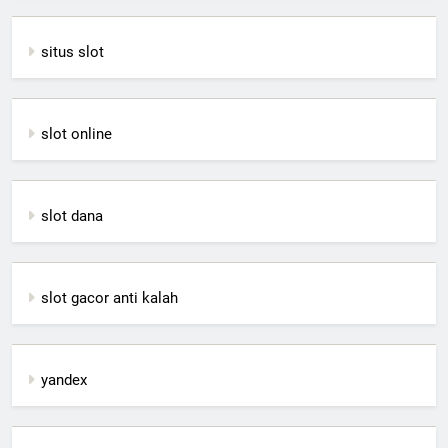
situs slot
slot online
slot dana
slot gacor anti kalah
yandex