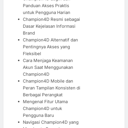
Panduan Akses Praktis
untuk Pengguna Harian
Champion4D Resmi sebagai
Dasar Kejelasan Informasi
Brand
Champion4D Alternatif dan
Pentingnya Akses yang
Fleksibel
Cara Menjaga Keamanan
Akun Saat Menggunakan
Champion4D
Champion4D Mobile dan
Peran Tampilan Konsisten di
Berbagai Perangkat
Mengenal Fitur Utama
Champion4D untuk
Pengguna Baru
Navigasi Champion4D yang