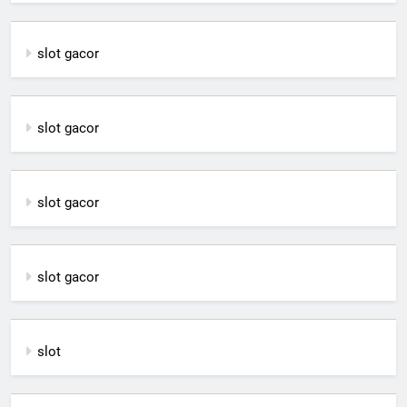
slot gacor
slot gacor
slot gacor
slot gacor
slot