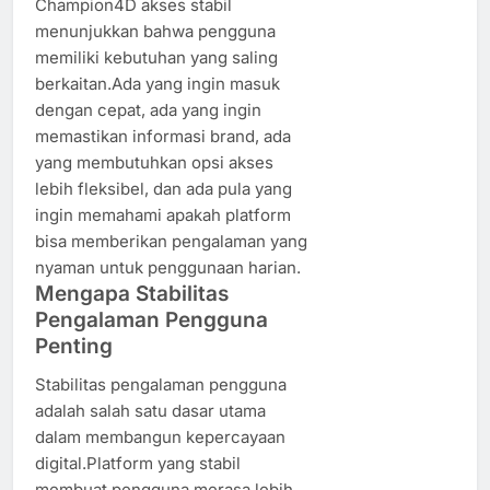
Champion4D akses stabil
menunjukkan bahwa pengguna
memiliki kebutuhan yang saling
berkaitan.Ada yang ingin masuk
dengan cepat, ada yang ingin
memastikan informasi brand, ada
yang membutuhkan opsi akses
lebih fleksibel, dan ada pula yang
ingin memahami apakah platform
bisa memberikan pengalaman yang
nyaman untuk penggunaan harian.
Mengapa Stabilitas
Pengalaman Pengguna
Penting
Stabilitas pengalaman pengguna
adalah salah satu dasar utama
dalam membangun kepercayaan
digital.Platform yang stabil
membuat pengguna merasa lebih