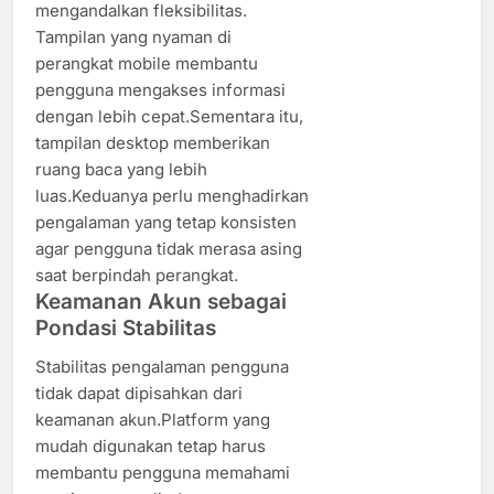
mengandalkan fleksibilitas.
Tampilan yang nyaman di
perangkat mobile membantu
pengguna mengakses informasi
dengan lebih cepat.Sementara itu,
tampilan desktop memberikan
ruang baca yang lebih
luas.Keduanya perlu menghadirkan
pengalaman yang tetap konsisten
agar pengguna tidak merasa asing
saat berpindah perangkat.
Keamanan Akun sebagai
Pondasi Stabilitas
Stabilitas pengalaman pengguna
tidak dapat dipisahkan dari
keamanan akun.Platform yang
mudah digunakan tetap harus
membantu pengguna memahami