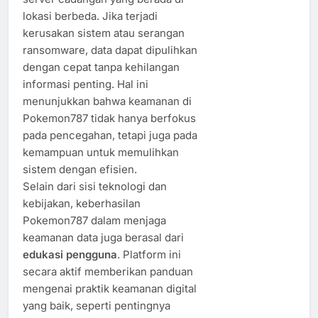
lokasi berbeda. Jika terjadi
kerusakan sistem atau serangan
ransomware, data dapat dipulihkan
dengan cepat tanpa kehilangan
informasi penting. Hal ini
menunjukkan bahwa keamanan di
Pokemon787 tidak hanya berfokus
pada pencegahan, tetapi juga pada
kemampuan untuk memulihkan
sistem dengan efisien.
Selain dari sisi teknologi dan
kebijakan, keberhasilan
Pokemon787 dalam menjaga
keamanan data juga berasal dari
edukasi pengguna
. Platform ini
secara aktif memberikan panduan
mengenai praktik keamanan digital
yang baik, seperti pentingnya