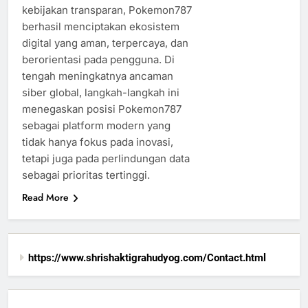
kebijakan transparan, Pokemon787
berhasil menciptakan ekosistem
digital yang aman, terpercaya, dan
berorientasi pada pengguna. Di
tengah meningkatnya ancaman
siber global, langkah-langkah ini
menegaskan posisi Pokemon787
sebagai platform modern yang
tidak hanya fokus pada inovasi,
tetapi juga pada perlindungan data
sebagai prioritas tertinggi.
Read More
https://www.shrishaktigrahudyog.com/Contact.html