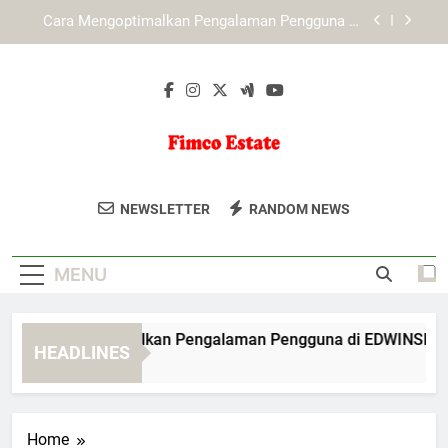
Skip
Cara Mengoptimalkan Pengalaman Akses
to
EDWINSLOT secara Nyaman dan Terarah
content
Cara Mengoptimalkan Pengalaman Akses
LEBAH4D secara Nyaman dan Terarah
Cara Mengoptimalkan Pengalaman Pengguna di
EDWINSLOT secara Aman dan Terkendali
Cara Mengoptimalkan Pengalaman Pengguna di
LEBAH4D
Fimco Estate
Dapatkan Properti Impian Anda Dengan
Cara Mengoptimalkan Pengalaman Akses
NEWSLETTER
RANDOM NEWS
EDWINSLOT secara Nyaman dan Terarah
FIMCO Estate. Agen Real Estate Yang
Cara Mengoptimalkan Pengalaman Akses
Siap Membantu Anda Menemukan
LEBAH4D secara Nyaman dan Terarah
MENU
Rumah Yang Sempurna.
ra Mengoptimalkan Pengalaman Pengguna di EDWINSLOT sec
HEADLINES
Week Ago
Home