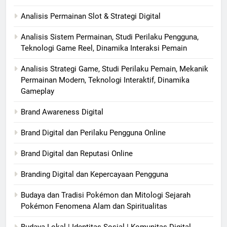
Analisis Permainan Slot & Strategi Digital
Analisis Sistem Permainan, Studi Perilaku Pengguna,
Teknologi Game Reel, Dinamika Interaksi Pemain
Analisis Strategi Game, Studi Perilaku Pemain, Mekanik
Permainan Modern, Teknologi Interaktif, Dinamika
Gameplay
Brand Awareness Digital
Brand Digital dan Perilaku Pengguna Online
Brand Digital dan Reputasi Online
Branding Digital dan Kepercayaan Pengguna
Budaya dan Tradisi Pokémon dan Mitologi Sejarah
Pokémon Fenomena Alam dan Spiritualitas
Budaya Lokal | Identitas Sosial | Komunitas Digital