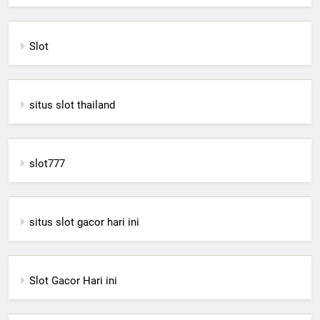
Slot
situs slot thailand
slot777
situs slot gacor hari ini
Slot Gacor Hari ini