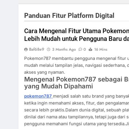
Panduan Fitur Platform Digital
Cara Mengenal Fitur Utama Pokemo
Lebih Mudah untuk Pengguna Baru d
Baf68e9
3 Months Ago
0
16 Mins
Pokemon787 membantu pengguna mengenal fitur u
mudah melalui tampilan jelas, navigasi sederhana,
akses yang nyaman.
Mengenal Pokemon787 sebagai Br
yang Mudah Dipahami
pokemon787
menjadi salah satu brand yang banya
ketika ingin memahami akses, fitur, dan pengalam
secara lebih praktis.Dalam dunia digital, sebuah pl
dinilai dari nama atau tampilannya, tetapi juga dar
pengguna memahami fungsi utama yang tersedia.Jik