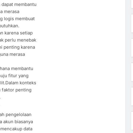
a dapat membantu
npa merasa
ng logis membuat
butuhkan.
n karena setiap
dak perlu menebak
ni penting karena
guna merasa
erhana membantu
ju fitur yang
lit.Dalam konteks
 faktor penting
.
s
lah pengelolaan
ea akun biasanya
t mencakup data