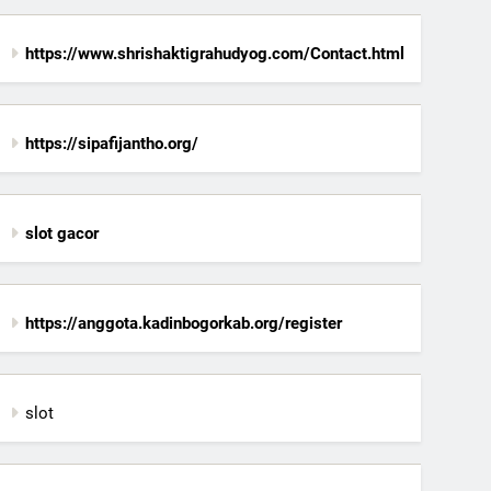
https://www.shrishaktigrahudyog.com/Contact.html
https://sipafijantho.org/
slot gacor
https://anggota.kadinbogorkab.org/register
slot