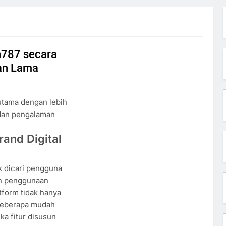
n787 secara
an Lama
tama dengan lebih
 dan pengalaman
and Digital
k dicari pengguna
an penggunaan
atform tidak hanya
i seberapa mudah
a fitur disusun