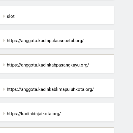
slot
https://anggota.kadinpulausebetul.org/
https://anggota.kadinkabpasangkayu.org/
https://anggota.kadinkablimapuluhkota.org/
https://kadinbinjaikota.org/