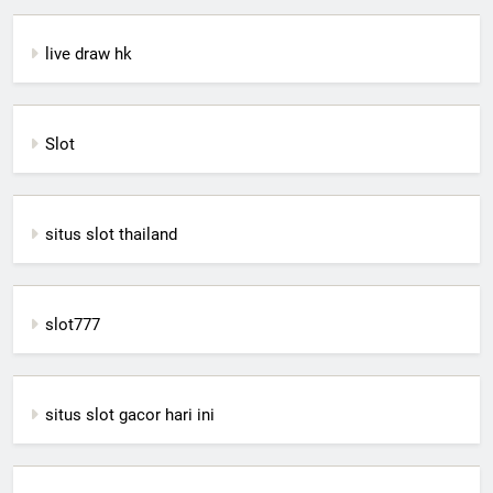
live draw hk
Slot
situs slot thailand
slot777
situs slot gacor hari ini