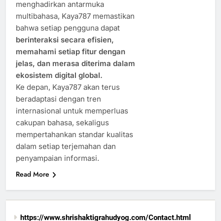
menghadirkan antarmuka
multibahasa, Kaya787 memastikan
bahwa setiap pengguna dapat
berinteraksi secara efisien,
memahami setiap fitur dengan
jelas, dan merasa diterima dalam
ekosistem digital global.
Ke depan, Kaya787 akan terus
beradaptasi dengan tren
internasional untuk memperluas
cakupan bahasa, sekaligus
mempertahankan standar kualitas
dalam setiap terjemahan dan
penyampaian informasi.
Read More
https://www.shrishaktigrahudyog.com/Contact.html