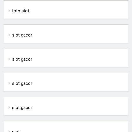
toto slot
slot gacor
slot gacor
slot gacor
slot gacor
slot