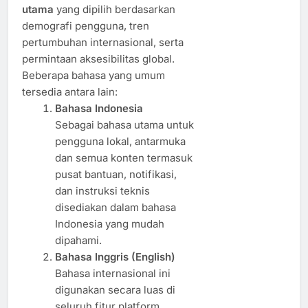
utama
yang dipilih berdasarkan
demografi pengguna, tren
pertumbuhan internasional, serta
permintaan aksesibilitas global.
Beberapa bahasa yang umum
tersedia antara lain:
Bahasa Indonesia
Sebagai bahasa utama untuk
pengguna lokal, antarmuka
dan semua konten termasuk
pusat bantuan, notifikasi,
dan instruksi teknis
disediakan dalam bahasa
Indonesia yang mudah
dipahami.
Bahasa Inggris (English)
Bahasa internasional ini
digunakan secara luas di
seluruh fitur platform,