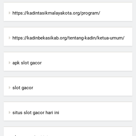
https://kadintasikmalayakota.org/program/
https://kadinbekasikab.org/tentang-kadin/ketua-umum/
apk slot gacor
slot gacor
situs slot gacor hari ini