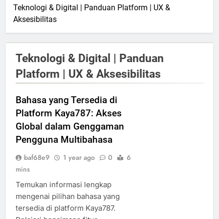
Teknologi & Digital | Panduan Platform | UX &
Aksesibilitas
Teknologi & Digital | Panduan
Platform | UX & Aksesibilitas
Bahasa yang Tersedia di
Platform Kaya787: Akses
Global dalam Genggaman
Pengguna Multibahasa
baf68e9
1 year ago
0
6
mins
Temukan informasi lengkap
mengenai pilihan bahasa yang
tersedia di platform Kaya787.