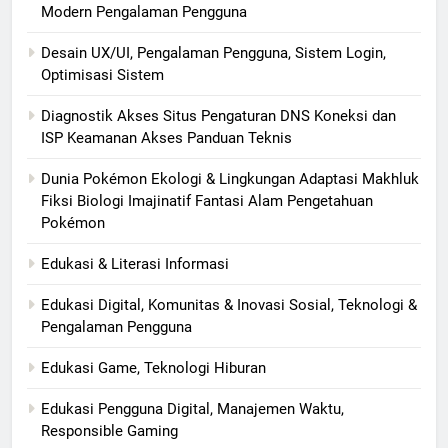
Modern Pengalaman Pengguna
Desain UX/UI, Pengalaman Pengguna, Sistem Login,
Optimisasi Sistem
Diagnostik Akses Situs Pengaturan DNS Koneksi dan
ISP Keamanan Akses Panduan Teknis
Dunia Pokémon Ekologi & Lingkungan Adaptasi Makhluk
Fiksi Biologi Imajinatif Fantasi Alam Pengetahuan
Pokémon
Edukasi & Literasi Informasi
Edukasi Digital, Komunitas & Inovasi Sosial, Teknologi &
Pengalaman Pengguna
Edukasi Game, Teknologi Hiburan
Edukasi Pengguna Digital, Manajemen Waktu,
Responsible Gaming