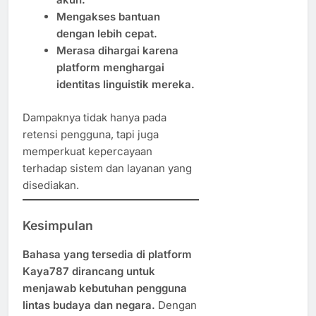
Mengakses bantuan
dengan lebih cepat.
Merasa dihargai karena
platform menghargai
identitas linguistik mereka.
Dampaknya tidak hanya pada
retensi pengguna, tapi juga
memperkuat kepercayaan
terhadap sistem dan layanan yang
disediakan.
Kesimpulan
Bahasa yang tersedia di platform
Kaya787 dirancang untuk
menjawab kebutuhan pengguna
lintas budaya dan negara.
Dengan