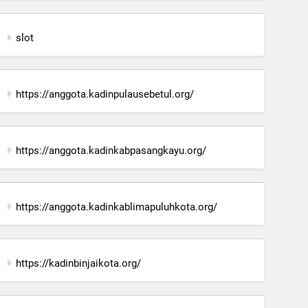
slot
https://anggota.kadinpulausebetul.org/
https://anggota.kadinkabpasangkayu.org/
https://anggota.kadinkablimapuluhkota.org/
https://kadinbinjaikota.org/