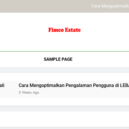
Cara Mengoptimal
Cara Mengoptimalkan Pengalaman Akses E
Cara Mengoptimalkan Pengalaman Akses
co Estate
Cara Mengoptimalkan Pengalaman Pengguna di ED
tkan Properti Impian Anda Dengan FIMCO Estate. Agen Real 
Sempurna.
Cara Mengoptimal
SAMPLE PAGE
Cara Mengoptimalkan Pengalaman Akses E
Cara Mengoptimalkan Pengalaman Akses
ra Mengoptimalkan Pengalaman Pengguna di LEBAH4D
eeks Ago