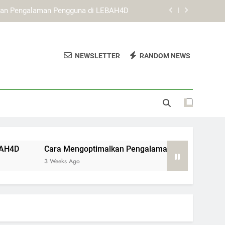
kan Pengalaman Pengguna di LEBAH4D
DWINSLOT secara Nyaman dan Terarah
 LEBAH4D secara Nyaman dan Terarah
NEWSLETTER
RANDOM NEWS
WINSLOT secara Aman dan Terkendali
Estate Yang Siap Membantu Anda Menemukan Rumah Yang
kan Pengalaman Pengguna di LEBAH4D
DWINSLOT secara Nyaman dan Terarah
 LEBAH4D secara Nyaman dan Terarah
Cara Mengoptimalkan Pengalaman Akses EDWINSLOT secara
3 Weeks Ago