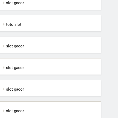
slot gacor
toto slot
slot gacor
slot gacor
slot gacor
slot gacor