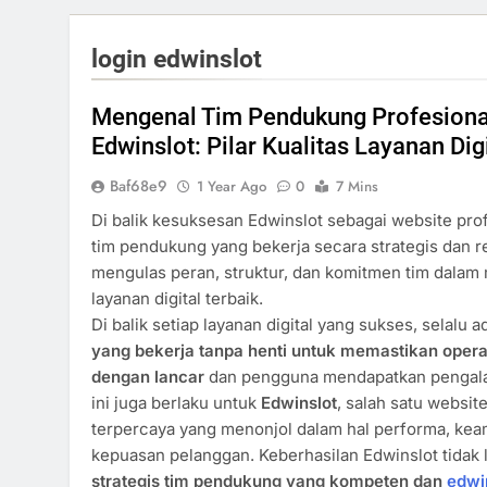
login edwinslot
Mengenal Tim Pendukung Profesional
Edwinslot: Pilar Kualitas Layanan Di
Baf68e9
1 Year Ago
0
7 Mins
Di balik kesuksesan Edwinslot sebagai website prof
tim pendukung yang bekerja secara strategis dan res
mengulas peran, struktur, dan komitmen tim dalam
layanan digital terbaik.
Di balik setiap layanan digital yang sukses, selalu 
yang bekerja tanpa henti untuk memastikan opera
dengan lancar
dan pengguna mendapatkan pengalam
ini juga berlaku untuk
Edwinslot
, salah satu websit
terpercaya yang menonjol dalam hal performa, ke
kepuasan pelanggan. Keberhasilan Edwinslot tidak 
strategis tim pendukung yang kompeten dan
edwi