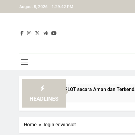
Skip
August 8, 2026
1:29:43 PM
to
content
Fim
Dapa
ngguna di EDWINSLOT secara Aman dan Terkendali
Ca
2 W
HEADLINES
Home
login edwinslot