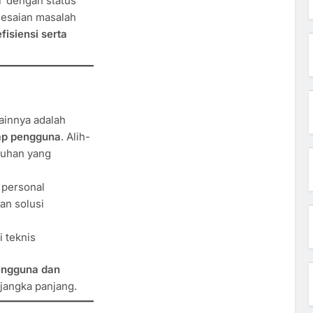
IT dengan status
lesaian masalah
efisiensi serta
ainnya adalah
ap pengguna
. Alih-
luhan yang
 personal
n solusi
i teknis
engguna dan
jangka panjang.