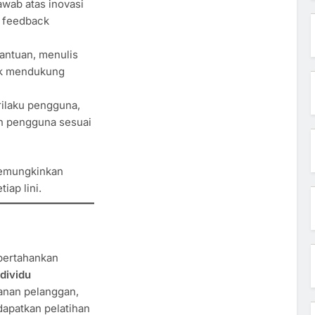
wab atas inovasi
n feedback
antuan, menulis
uk mendukung
ilaku pengguna,
n pengguna sesuai
emungkinkan
iap lini.
pertahankan
ndividu
yanan pelanggan,
dapatkan pelatihan