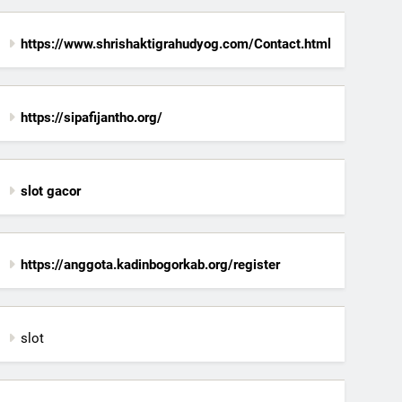
https://www.shrishaktigrahudyog.com/Contact.html
https://sipafijantho.org/
slot gacor
https://anggota.kadinbogorkab.org/register
slot