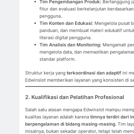
Tim Pengembangan Produk:
Bertanggung ja
fitur dan evaluasi berkelanjutan berdasarka
pengguna.
Tim Konten dan Edukasi:
Mengelola pusat b
panduan, dan membuat materi edukatif unt
literasi digital pengguna.
Tim Analisis dan Monitoring:
Mengamati per
mengelola data, dan memastikan pengalama
standar platform.
Struktur kerja yang
terkoordinasi dan adaptif
ini m
Edwinslot memberikan layanan yang konsisten di set
2.
Kualifikasi dan Pelatihan Profesional
Salah satu alasan mengapa Edwinslot mampu mem
kualitas layanan adalah karena
timnya terdiri dari i
berpengalaman di bidang masing-masing
. Tim la
misalnya, bukan sekadar operator, tetapi telah men