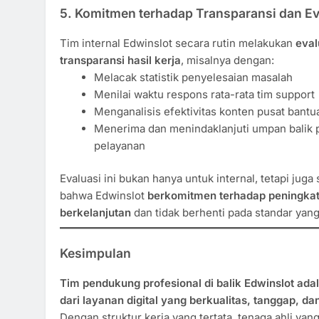
5.
Komitmen terhadap Transparansi dan Ev
Tim internal Edwinslot secara rutin melakukan
eval
transparansi hasil kerja
, misalnya dengan:
Melacak statistik penyelesaian masalah
Menilai waktu respons rata-rata tim support
Menganalisis efektivitas konten pusat bantu
Menerima dan menindaklanjuti umpan balik
pelayanan
Evaluasi ini bukan hanya untuk internal, tetapi juga
bahwa Edwinslot
berkomitmen terhadap peningka
berkelanjutan
dan tidak berhenti pada standar yang
Kesimpulan
Tim pendukung profesional di balik Edwinslot ada
dari layanan digital yang berkualitas, tanggap, da
Dengan struktur kerja yang tertata, tenaga ahli ya