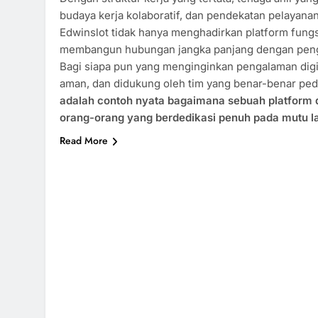
budaya kerja kolaboratif, dan pendekatan pelayana
Edwinslot tidak hanya menghadirkan platform fungsi
membangun hubungan jangka panjang dengan pen
Bagi siapa pun yang menginginkan pengalaman digit
aman, dan didukung oleh tim yang benar-benar ped
adalah contoh nyata bagaimana sebuah platform d
orang-orang yang berdedikasi penuh pada mutu l
Read More