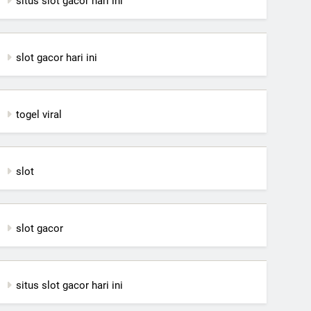
situs slot gacor hari ini
slot gacor hari ini
togel viral
slot
slot gacor
situs slot gacor hari ini