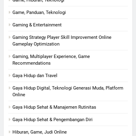
Game, Hiburan, Teknologi
Game, Panduan, Teknologi
Gaming & Entertainment
Gaming Strategy Player Skill Improvement Online
Gameplay Optimization
Gaming, Multiplayer Experience, Game
Recommendations
Gaya Hidup dan Travel
Gaya Hidup Digital, Teknologi Generasi Muda, Platform
Online
Gaya Hidup Sehat & Manajemen Rutinitas
Gaya Hidup Sehat & Pengembangan Diri
Hiburan, Game, Judi Online