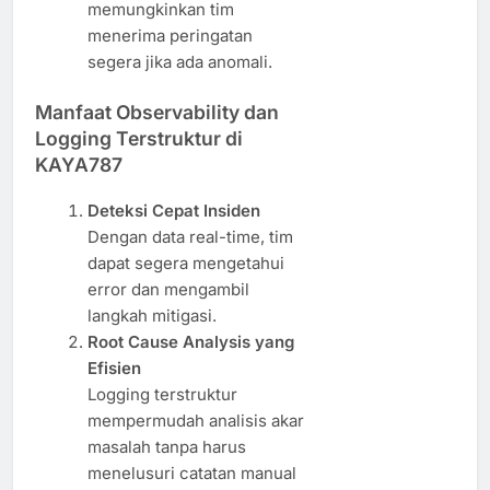
memungkinkan tim
menerima peringatan
segera jika ada anomali.
Manfaat Observability dan
Logging Terstruktur di
KAYA787
Deteksi Cepat Insiden
Dengan data real-time, tim
dapat segera mengetahui
error dan mengambil
langkah mitigasi.
Root Cause Analysis yang
Efisien
Logging terstruktur
mempermudah analisis akar
masalah tanpa harus
menelusuri catatan manual