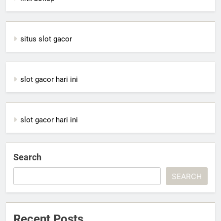
situs slot gacor
slot gacor hari ini
slot gacor hari ini
Search
SEARCH
Recent Posts