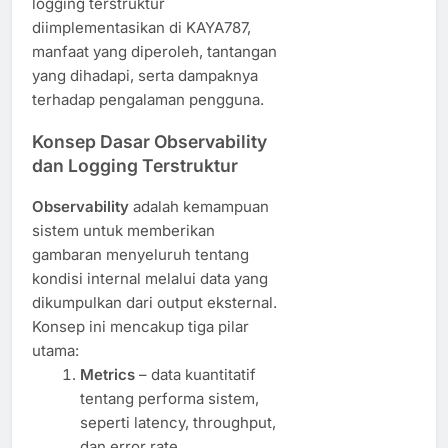
logging terstruktur
diimplementasikan di KAYA787,
manfaat yang diperoleh, tantangan
yang dihadapi, serta dampaknya
terhadap pengalaman pengguna.
Konsep Dasar Observability
dan Logging Terstruktur
Observability
adalah kemampuan
sistem untuk memberikan
gambaran menyeluruh tentang
kondisi internal melalui data yang
dikumpulkan dari output eksternal.
Konsep ini mencakup tiga pilar
utama:
Metrics
– data kuantitatif
tentang performa sistem,
seperti latency, throughput,
dan error rate.