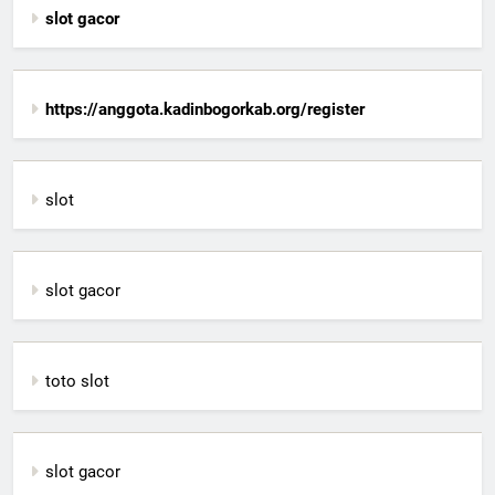
slot gacor
https://anggota.kadinbogorkab.org/register
slot
slot gacor
toto slot
slot gacor