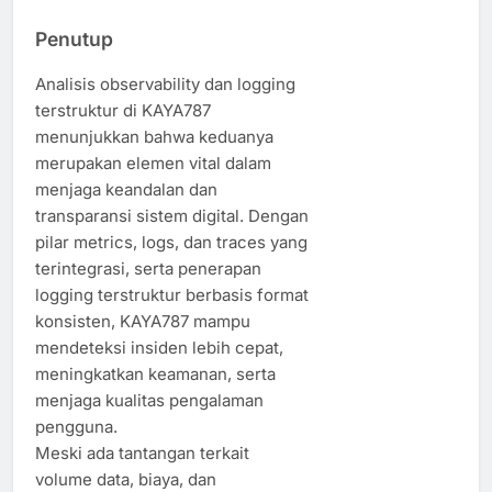
Penutup
Analisis observability dan logging
terstruktur di KAYA787
menunjukkan bahwa keduanya
merupakan elemen vital dalam
menjaga keandalan dan
transparansi sistem digital. Dengan
pilar metrics, logs, dan traces yang
terintegrasi, serta penerapan
logging terstruktur berbasis format
konsisten, KAYA787 mampu
mendeteksi insiden lebih cepat,
meningkatkan keamanan, serta
menjaga kualitas pengalaman
pengguna.
Meski ada tantangan terkait
volume data, biaya, dan