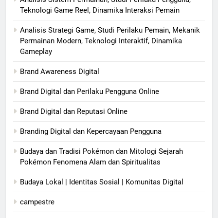
Teknologi Game Reel, Dinamika Interaksi Pemain
Analisis Strategi Game, Studi Perilaku Pemain, Mekanik
Permainan Modern, Teknologi Interaktif, Dinamika
Gameplay
Brand Awareness Digital
Brand Digital dan Perilaku Pengguna Online
Brand Digital dan Reputasi Online
Branding Digital dan Kepercayaan Pengguna
Budaya dan Tradisi Pokémon dan Mitologi Sejarah
Pokémon Fenomena Alam dan Spiritualitas
Budaya Lokal | Identitas Sosial | Komunitas Digital
campestre