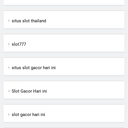
situs slot thailand
slot777
situs slot gacor hari ini
Slot Gacor Hari ini
slot gacor hari ini