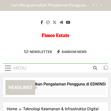
Skip
Cara Mengoptimalkan Pengalaman Akses
to
EDWINSLOT secara Nyaman dan Terarah
content
Cara Mengoptimalkan Pengalaman Akses
LEBAH4D secara Nyaman dan Terarah
Cara Mengoptimalkan Pengalaman Pengguna di
EDWINSLOT secara Aman dan Terkendali
Cara Mengoptimalkan Pengalaman Pengguna di
LEBAH4D
Fimco Estate
Dapatkan Properti Impian Anda Dengan
Cara Mengoptimalkan Pengalaman Akses
NEWSLETTER
RANDOM NEWS
EDWINSLOT secara Nyaman dan Terarah
FIMCO Estate. Agen Real Estate Yang
Cara Mengoptimalkan Pengalaman Akses
Siap Membantu Anda Menemukan
LEBAH4D secara Nyaman dan Terarah
MENU
Rumah Yang Sempurna.
ra Mengoptimalkan Pengalaman Pengguna di EDWINSLOT sec
HEADLINES
Weeks Ago
Home
Teknologi Keamanan & Infrastruktur Digital