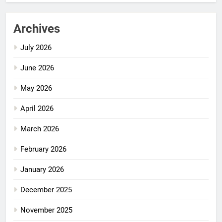
Archives
July 2026
June 2026
May 2026
April 2026
March 2026
February 2026
January 2026
December 2025
November 2025