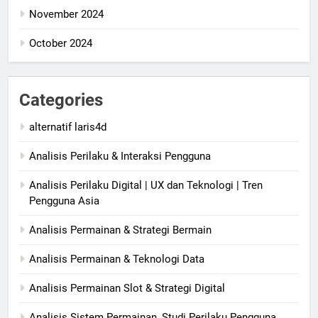
November 2024
October 2024
Categories
alternatif laris4d
Analisis Perilaku & Interaksi Pengguna
Analisis Perilaku Digital | UX dan Teknologi | Tren
Pengguna Asia
Analisis Permainan & Strategi Bermain
Analisis Permainan & Teknologi Data
Analisis Permainan Slot & Strategi Digital
Analisis Sistem Permainan, Studi Perilaku Pengguna,