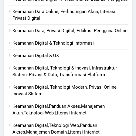
Keamanan Data Online, Perlindungan Akun, Literasi
Privasi Digital
Keamanan Data, Privasi Digital, Edukasi Pengguna Online
Keamanan Digital & Teknologi Informasi
Keamanan Digital & UX
Keamanan Digital, Teknologi & Inovasi, Infrastruktur
Sistem, Privasi & Data, Transformasi Platform
Keamanan Digital, Teknologi Modern, Privasi Online,
Inovasi Sistem
Keamanan Digital,Panduan Akses,Manajemen
Akun,Teknologi Web,Literasi Internet
Keamanan Digital,Teknologi Web,Panduan
Akses,Manajemen Domain,Literasi Internet