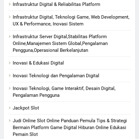
Infrastruktur Digital & Reliabilitas Platform
Infrastruktur Digital, Teknologi Game, Web Development,
UX & Performance, Inovasi Sistem
Infrastruktur Server Digital,Stabilitas Platform
Online,Manajemen Sistem Global,Pengalaman
Pengguna,Operasional Berkelanjutan
Inovasi & Edukasi Digital
Inovasi Teknologi dan Pengalaman Digital
Inovasi Teknologi, Game Interaktif, Desain Digital,
Pengalaman Pengguna
Jackpot Slot
Judi Online Slot Online Panduan Pemula Tips & Strategi
Bermain Platform Game Digital Hiburan Online Edukasi
Pemain Slot