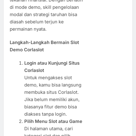
di mode demo, skill pengelolaan
modal dan strategi taruhan bisa
diasah sebelum terjun ke
permainan nyata.
Langkah-Langkah Bermain Slot
Demo Corlaslot
Login atau Kunjungi Situs
Corlaslot
Untuk mengakses slot
demo, kamu bisa langsung
membuka situs Corlaslot.
Jika belum memiliki akun,
biasanya fitur demo bisa
diakses tanpa login.
Pilih Menu Slot atau Game
Di halaman utama, cari
kategori slot dan pilih