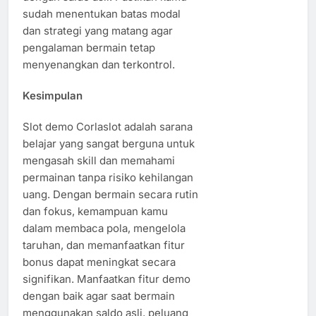
sudah menentukan batas modal
dan strategi yang matang agar
pengalaman bermain tetap
menyenangkan dan terkontrol.
Kesimpulan
Slot demo Corlaslot adalah sarana
belajar yang sangat berguna untuk
mengasah skill dan memahami
permainan tanpa risiko kehilangan
uang. Dengan bermain secara rutin
dan fokus, kemampuan kamu
dalam membaca pola, mengelola
taruhan, dan memanfaatkan fitur
bonus dapat meningkat secara
signifikan. Manfaatkan fitur demo
dengan baik agar saat bermain
menggunakan saldo asli, peluang