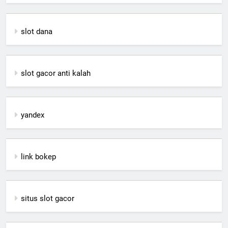
slot dana
slot gacor anti kalah
yandex
link bokep
situs slot gacor