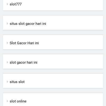
slot777
situs slot gacor hari ini
Slot Gacor Hari ini
slot gacor hari ini
situs slot
slot online