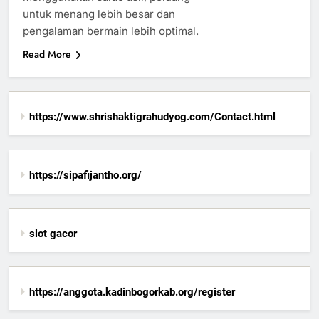
untuk menang lebih besar dan
pengalaman bermain lebih optimal.
Read More
https://www.shrishaktigrahudyog.com/Contact.html
https://sipafijantho.org/
slot gacor
https://anggota.kadinbogorkab.org/register