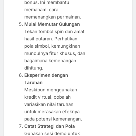
bonus. Ini membantu
memahami cara
memenangkan permainan.
Mulai Memutar Gulungan
Tekan tombol spin dan amati
hasil putaran. Perhatikan
pola simbol, kemungkinan
munculnya fitur khusus, dan
bagaimana kemenangan
dihitung.
Eksperimen dengan
Taruhan
Meskipun menggunakan
kredit virtual, cobalah
variasikan nilai taruhan
untuk merasakan efeknya
pada potensi kemenangan.
Catat Strategi dan Pola
Gunakan sesi demo untuk