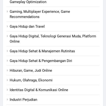
Gameplay Optimization
Gaming, Multiplayer Experience, Game
Recommendations
Gaya Hidup dan Travel
Gaya Hidup Digital, Teknologi Generasi Muda, Platform
Online
Gaya Hidup Sehat & Manajemen Rutinitas
Gaya Hidup Sehat & Pengembangan Diri
Hiburan, Game, Judi Online
Hukum, Olahraga, Ekonomi
Identitas Digital & Komunikasi Online
Industri Perjudian