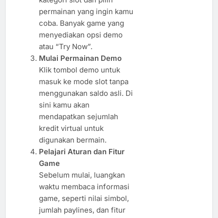
permainan yang ingin kamu
coba. Banyak game yang
menyediakan opsi demo
atau “Try Now”.
Mulai Permainan Demo
Klik tombol demo untuk
masuk ke mode slot tanpa
menggunakan saldo asli. Di
sini kamu akan
mendapatkan sejumlah
kredit virtual untuk
digunakan bermain.
Pelajari Aturan dan Fitur
Game
Sebelum mulai, luangkan
waktu membaca informasi
game, seperti nilai simbol,
jumlah paylines, dan fitur