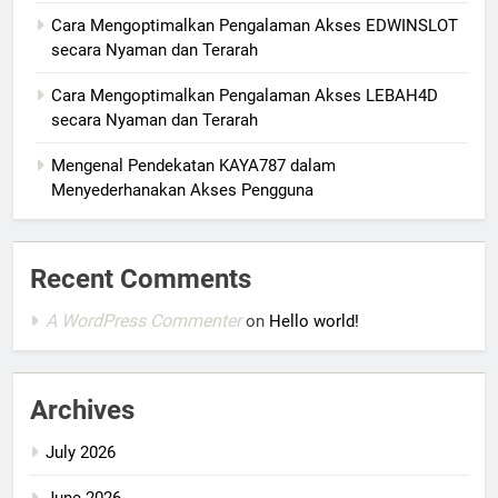
Cara Mengoptimalkan Pengalaman Akses EDWINSLOT
secara Nyaman dan Terarah
Cara Mengoptimalkan Pengalaman Akses LEBAH4D
secara Nyaman dan Terarah
Mengenal Pendekatan KAYA787 dalam
Menyederhanakan Akses Pengguna
Recent Comments
A WordPress Commenter
on
Hello world!
Archives
July 2026