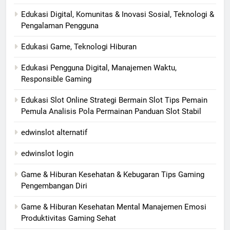
Edukasi Digital, Komunitas & Inovasi Sosial, Teknologi &
Pengalaman Pengguna
Edukasi Game, Teknologi Hiburan
Edukasi Pengguna Digital, Manajemen Waktu,
Responsible Gaming
Edukasi Slot Online Strategi Bermain Slot Tips Pemain
Pemula Analisis Pola Permainan Panduan Slot Stabil
edwinslot alternatif
edwinslot login
Game & Hiburan Kesehatan & Kebugaran Tips Gaming
Pengembangan Diri
Game & Hiburan Kesehatan Mental Manajemen Emosi
Produktivitas Gaming Sehat