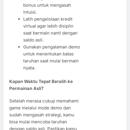
bonus untuk mengasah
intuisi.
Latih pengelolaan kredit
virtual agar lebih disiplin
saat bermain nanti dengan
saldo asli.
Gunakan pengalaman demo
untuk menentukan batas
taruhan saat mulai bermain
nyata.
Kapan Waktu Tepat Beralih ke
Permainan Asli?
Setelah merasa cukup memahami
game melalui mode demo dan
sudah mengasah strategi, kamu
bisa mulai mencoba taruhan
dengan saldo asli. Pastikan kamu