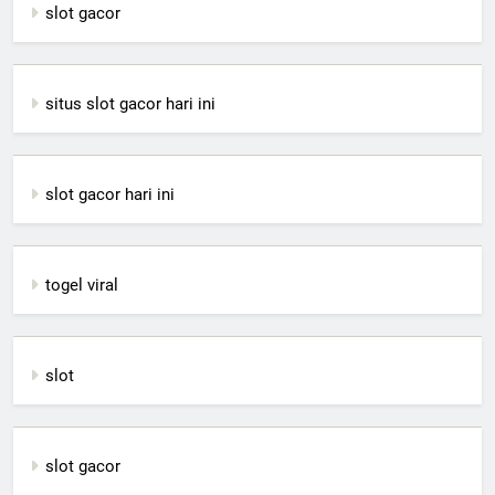
slot gacor
situs slot gacor hari ini
slot gacor hari ini
togel viral
slot
slot gacor