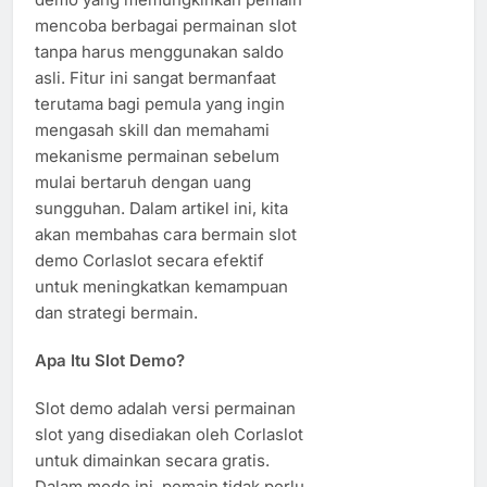
mencoba berbagai permainan slot
tanpa harus menggunakan saldo
asli. Fitur ini sangat bermanfaat
terutama bagi pemula yang ingin
mengasah skill dan memahami
mekanisme permainan sebelum
mulai bertaruh dengan uang
sungguhan. Dalam artikel ini, kita
akan membahas cara bermain slot
demo Corlaslot secara efektif
untuk meningkatkan kemampuan
dan strategi bermain.
Apa Itu Slot Demo?
Slot demo adalah versi permainan
slot yang disediakan oleh Corlaslot
untuk dimainkan secara gratis.
Dalam mode ini, pemain tidak perlu