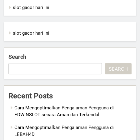
slot gacor hari ini
slot gacor hari ini
Search
SEARCH
Recent Posts
Cara Mengoptimalkan Pengalaman Pengguna di
EDWINSLOT secara Aman dan Terkendali
Cara Mengoptimalkan Pengalaman Pengguna di
LEBAH4D