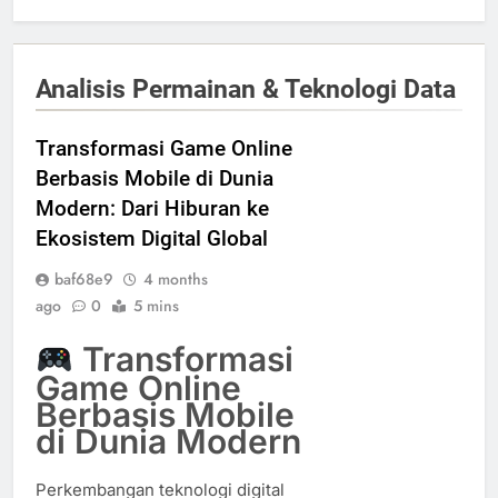
Analisis Permainan & Teknologi Data
Transformasi Game Online
Berbasis Mobile di Dunia
Modern: Dari Hiburan ke
Ekosistem Digital Global
baf68e9
4 months
ago
0
5 mins
Transformasi
Game Online
Berbasis Mobile
di Dunia Modern
Perkembangan teknologi digital