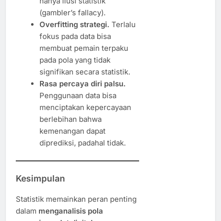
hanya ilusi statistik
(gambler’s fallacy).
Overfitting strategi.
Terlalu
fokus pada data bisa
membuat pemain terpaku
pada pola yang tidak
signifikan secara statistik.
Rasa percaya diri palsu.
Penggunaan data bisa
menciptakan kepercayaan
berlebihan bahwa
kemenangan dapat
diprediksi, padahal tidak.
Kesimpulan
Statistik memainkan peran penting
dalam
menganalisis pola