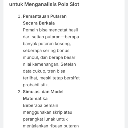
untuk Menganalisis Pola Slot
Pemantauan Putaran
Secara Berkala
Pemain bisa mencatat hasil
dari setiap putaran—berapa
banyak putaran kosong,
seberapa sering bonus
muncul, dan berapa besar
nilai kemenangan. Setelah
data cukup, tren bisa
terlihat, meski tetap bersifat
probabilistik.
Simulasi dan Model
Matematika
Beberapa pemain
menggunakan skrip atau
perangkat lunak untuk
menjalankan ribuan putaran