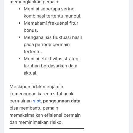
memungkinkan pemain:
Menilai seberapa sering
kombinasi tertentu muncul.
Memahami frekuensi fitur
bonus.
Menganalisis fluktuasi hasil
pada periode bermain
tertentu.
Menilai efektivitas strategi
taruhan berdasarkan data
aktual.
Meskipun tidak menjamin
kemenangan karena sifat acak
permainan
slot
,
penggunaan data
bisa membantu pemain
memaksimalkan efisiensi bermain
dan meminimalkan risiko.