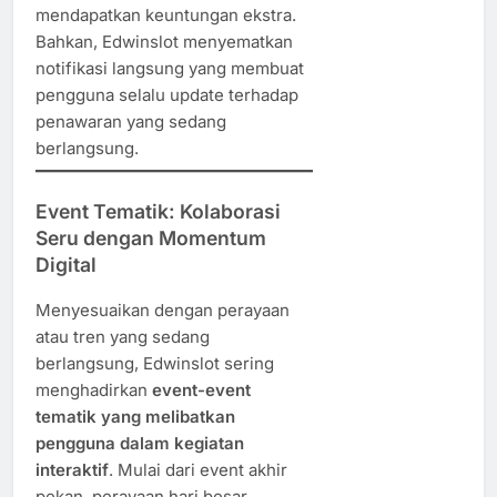
mendapatkan keuntungan ekstra.
Bahkan, Edwinslot menyematkan
notifikasi langsung yang membuat
pengguna selalu update terhadap
penawaran yang sedang
berlangsung.
Event Tematik: Kolaborasi
Seru dengan Momentum
Digital
Menyesuaikan dengan perayaan
atau tren yang sedang
berlangsung, Edwinslot sering
menghadirkan
event-event
tematik yang melibatkan
pengguna dalam kegiatan
interaktif
. Mulai dari event akhir
pekan, perayaan hari besar