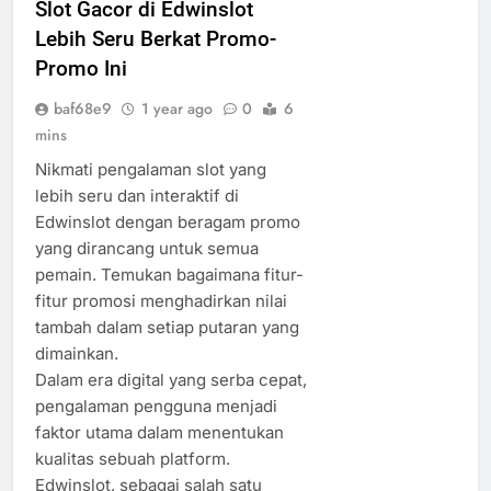
Slot Gacor di Edwinslot
Lebih Seru Berkat Promo-
Promo Ini
baf68e9
1 year ago
0
6
mins
Nikmati pengalaman slot yang
lebih seru dan interaktif di
Edwinslot dengan beragam promo
yang dirancang untuk semua
pemain. Temukan bagaimana fitur-
fitur promosi menghadirkan nilai
tambah dalam setiap putaran yang
dimainkan.
Dalam era digital yang serba cepat,
pengalaman pengguna menjadi
faktor utama dalam menentukan
kualitas sebuah platform.
Edwinslot, sebagai salah satu