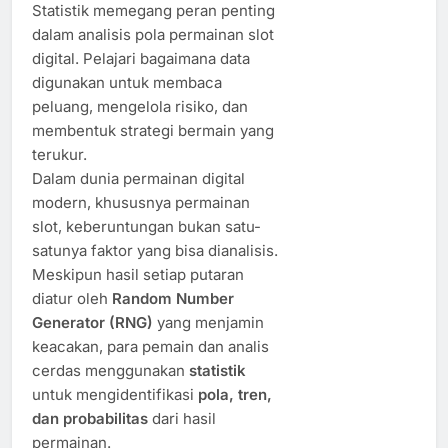
Statistik memegang peran penting
dalam analisis pola permainan slot
digital. Pelajari bagaimana data
digunakan untuk membaca
peluang, mengelola risiko, dan
membentuk strategi bermain yang
terukur.
Dalam dunia permainan digital
modern, khususnya permainan
slot, keberuntungan bukan satu-
satunya faktor yang bisa dianalisis.
Meskipun hasil setiap putaran
diatur oleh
Random Number
Generator (RNG)
yang menjamin
keacakan, para pemain dan analis
cerdas menggunakan
statistik
untuk mengidentifikasi
pola, tren,
dan probabilitas
dari hasil
permainan.