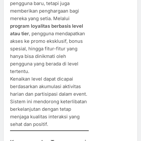
pengguna baru, tetapi juga
memberikan penghargaan bagi
mereka yang setia. Melalui
program loyalitas berbasis level
atau tier
, pengguna mendapatkan
akses ke promo eksklusif, bonus
spesial, hingga fitur-fitur yang
hanya bisa dinikmati oleh
pengguna yang berada di level
tertentu.
Kenaikan level dapat dicapai
berdasarkan akumulasi aktivitas
harian dan partisipasi dalam event.
Sistem ini mendorong keterlibatan
berkelanjutan dengan tetap
menjaga kualitas interaksi yang
sehat dan positif.