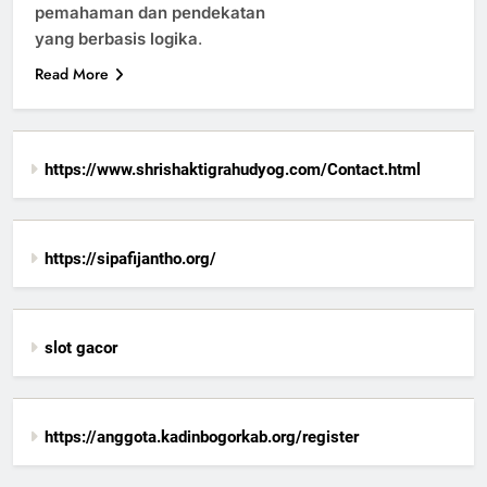
pemahaman dan pendekatan
yang berbasis logika
.
Read More
https://www.shrishaktigrahudyog.com/Contact.html
https://sipafijantho.org/
slot gacor
https://anggota.kadinbogorkab.org/register