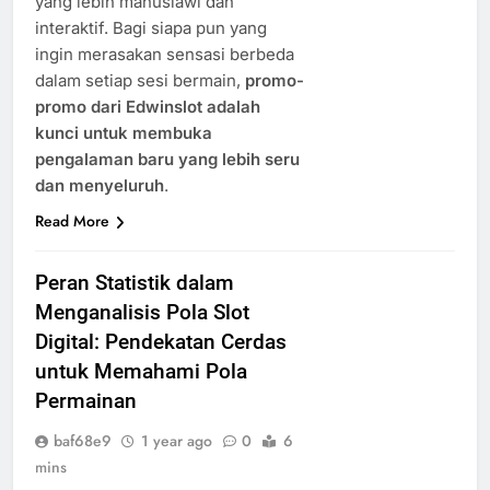
yang lebih manusiawi dan
interaktif. Bagi siapa pun yang
ingin merasakan sensasi berbeda
dalam setiap sesi bermain,
promo-
promo dari Edwinslot adalah
kunci untuk membuka
pengalaman baru yang lebih seru
dan menyeluruh
.
Read More
Peran Statistik dalam
Menganalisis Pola Slot
Digital: Pendekatan Cerdas
untuk Memahami Pola
Permainan
baf68e9
1 year ago
0
6
mins