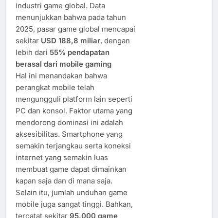
industri game global. Data
menunjukkan bahwa pada tahun
2025, pasar game global mencapai
sekitar
USD 188,8 miliar
, dengan
lebih dari
55% pendapatan
berasal dari mobile gaming
Hal ini menandakan bahwa
perangkat mobile telah
mengungguli platform lain seperti
PC dan konsol. Faktor utama yang
mendorong dominasi ini adalah
aksesibilitas. Smartphone yang
semakin terjangkau serta koneksi
internet yang semakin luas
membuat game dapat dimainkan
kapan saja dan di mana saja.
Selain itu, jumlah unduhan game
mobile juga sangat tinggi. Bahkan,
tercatat sekitar
95.000 game