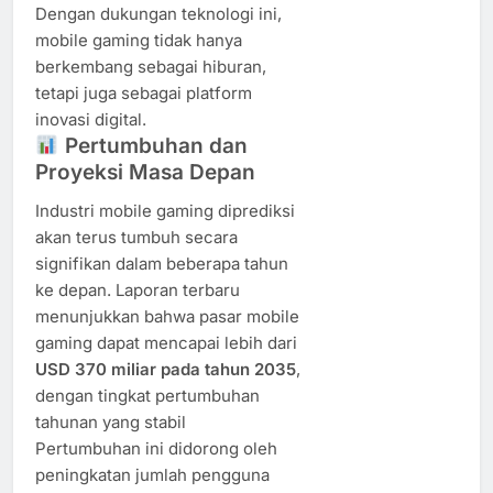
Dengan dukungan teknologi ini,
mobile gaming tidak hanya
berkembang sebagai hiburan,
tetapi juga sebagai platform
inovasi digital.
Pertumbuhan dan
Proyeksi Masa Depan
Industri mobile gaming diprediksi
akan terus tumbuh secara
signifikan dalam beberapa tahun
ke depan. Laporan terbaru
menunjukkan bahwa pasar mobile
gaming dapat mencapai lebih dari
USD 370 miliar pada tahun 2035
,
dengan tingkat pertumbuhan
tahunan yang stabil
Pertumbuhan ini didorong oleh
peningkatan jumlah pengguna