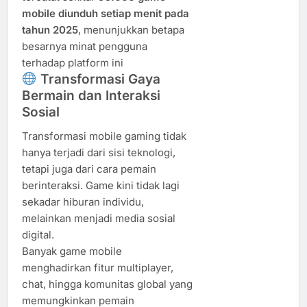
mobile diunduh setiap menit pada
tahun 2025
, menunjukkan betapa
besarnya minat pengguna
terhadap platform ini
Transformasi Gaya
Bermain dan Interaksi
Sosial
Transformasi mobile gaming tidak
hanya terjadi dari sisi teknologi,
tetapi juga dari cara pemain
berinteraksi. Game kini tidak lagi
sekadar hiburan individu,
melainkan menjadi media sosial
digital.
Banyak game mobile
menghadirkan fitur multiplayer,
chat, hingga komunitas global yang
memungkinkan pemain