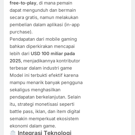
free-to-play
, di mana pemain
dapat mengunduh dan bermain
secara gratis, namun melakukan
pembelian dalam aplikasi (in-app
purchase).
Pendapatan dari mobile gaming
bahkan diperkirakan mencapai
lebih dari
USD 100 miliar pada
2025
, menjadikannya kontributor
terbesar dalam industri game
Model ini terbukti efektif karena
mampu menarik banyak pengguna
sekaligus menghasilkan
pendapatan berkelanjutan. Selain
itu, strategi monetisasi seperti
battle pass, iklan, dan item digital
semakin memperkuat ekosistem
ekonomi dalam game.
Integrasi Teknologi