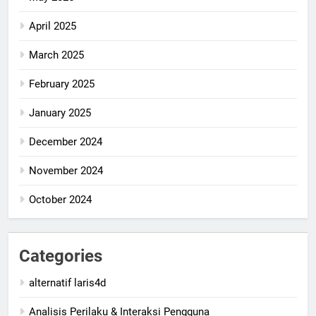
April 2025
March 2025
February 2025
January 2025
December 2024
November 2024
October 2024
Categories
alternatif laris4d
Analisis Perilaku & Interaksi Pengguna