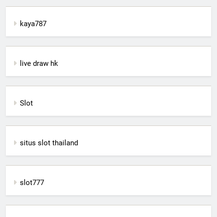
kaya787
live draw hk
Slot
situs slot thailand
slot777