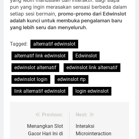
yang lebih manusiawi dan interaktif. Bagi siapa
pun yang ingin merasakan sensasi berbeda dalam
setiap sesi bermain,
promo-promo dari Edwinslot
adalah kunci untuk membuka pengalaman baru
yang lebih seru dan menyeluruh
.
Tagged:
alternatif edwinslot
alternatif link edwinslot
Edwinslot
edwinslot alternatif
edwinslot link alternatif
edwinslot login
edwinslot rtp
link alternatif edwinslot
login edwinslot
Previous:
Next:
Post
navigation
Menangkan Slot
Interaksi
Gacor Hari Ini di
Microinteraction