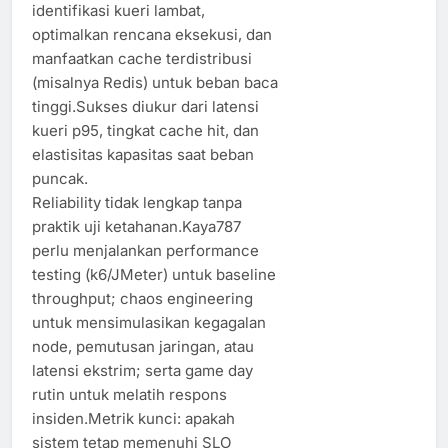
identifikasi kueri lambat,
optimalkan rencana eksekusi, dan
manfaatkan cache terdistribusi
(misalnya Redis) untuk beban baca
tinggi.Sukses diukur dari latensi
kueri p95, tingkat cache hit, dan
elastisitas kapasitas saat beban
puncak.
Reliability tidak lengkap tanpa
praktik uji ketahanan.Kaya787
perlu menjalankan performance
testing (k6/JMeter) untuk baseline
throughput; chaos engineering
untuk mensimulasikan kegagalan
node, pemutusan jaringan, atau
latensi ekstrim; serta game day
rutin untuk melatih respons
insiden.Metrik kunci: apakah
sistem tetap memenuhi SLO