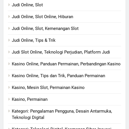
Judi Online, Slot
Judi Online, Slot Online, Hiburan
Judi Online, Slot, Kemenangan Slot
Judi Online, Tips & Trik
Judi Slot Online, Teknologi Perjudian, Platform Judi
Kasino Online, Panduan Permainan, Perbandingan Kasino
Kasino Online, Tips dan Trik, Panduan Permainan
Kasino, Mesin Slot, Permainan Kasino
Kasino, Permainan
Kategori: Pengalaman Pengguna, Desain Antarmuka,
Teknologi Digital