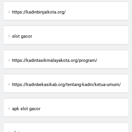
https://kadinbinjaikota.org/
slot gacor
https://kadintasikmalayakota.org/program/
https://kadinbekasikab.org/tentang-kadin/ketua-umum/
apk slot gacor