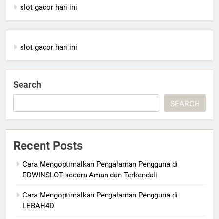
slot gacor hari ini
slot gacor hari ini
Search
SEARCH
Recent Posts
Cara Mengoptimalkan Pengalaman Pengguna di
EDWINSLOT secara Aman dan Terkendali
Cara Mengoptimalkan Pengalaman Pengguna di
LEBAH4D