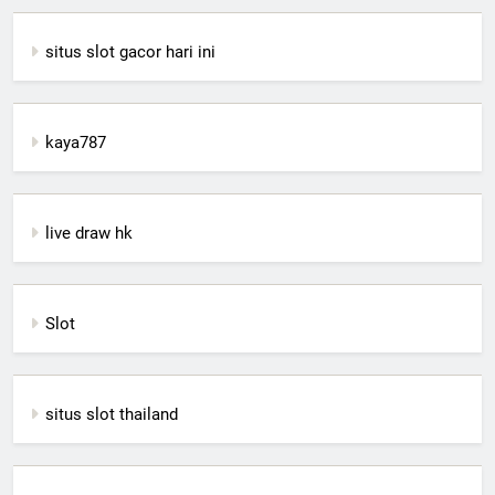
situs slot gacor hari ini
kaya787
live draw hk
Slot
situs slot thailand