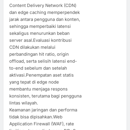
Content Delivery Network (CDN)
dan edge caching memperpendek
jarak antara pengguna dan konten,
sehingga memperbaiki latensi
sekaligus menurunkan beban
server asal.Evaluasi kontribusi
CDN dilakukan melalui
perbandingan hit ratio, origin
offload, serta selisih latensi end-
to-end sebelum dan setelah
aktivasi.Penempatan aset statis
yang tepat di edge node
membantu menjaga respons
konsisten, terutama bagi pengguna
lintas wilayah.
Keamanan jaringan dan performa
tidak bisa dipisahkan.Web
Application Firewall (WAF), rate