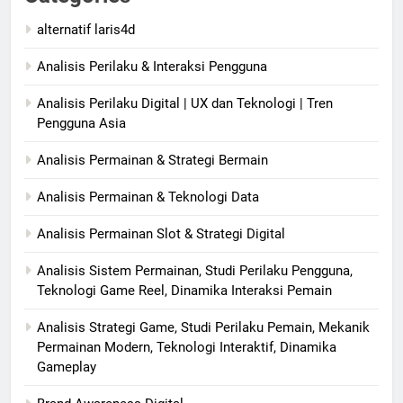
alternatif laris4d
Analisis Perilaku & Interaksi Pengguna
Analisis Perilaku Digital | UX dan Teknologi | Tren
Pengguna Asia
Analisis Permainan & Strategi Bermain
Analisis Permainan & Teknologi Data
Analisis Permainan Slot & Strategi Digital
Analisis Sistem Permainan, Studi Perilaku Pengguna,
Teknologi Game Reel, Dinamika Interaksi Pemain
Analisis Strategi Game, Studi Perilaku Pemain, Mekanik
Permainan Modern, Teknologi Interaktif, Dinamika
Gameplay