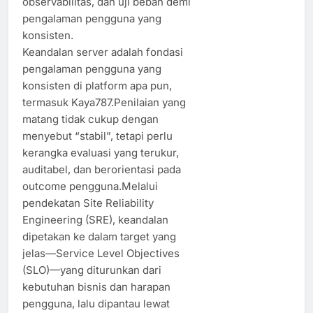
observabilitas, dan uji beban demi
pengalaman pengguna yang
konsisten.
Keandalan server adalah fondasi
pengalaman pengguna yang
konsisten di platform apa pun,
termasuk Kaya787.Penilaian yang
matang tidak cukup dengan
menyebut “stabil”, tetapi perlu
kerangka evaluasi yang terukur,
auditabel, dan berorientasi pada
outcome pengguna.Melalui
pendekatan Site Reliability
Engineering (SRE), keandalan
dipetakan ke dalam target yang
jelas—Service Level Objectives
(SLO)—yang diturunkan dari
kebutuhan bisnis dan harapan
pengguna, lalu dipantau lewat