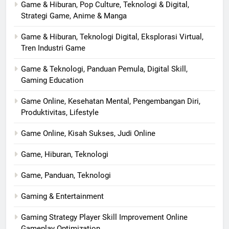
Game & Hiburan, Pop Culture, Teknologi & Digital,
Strategi Game, Anime & Manga
Game & Hiburan, Teknologi Digital, Eksplorasi Virtual,
Tren Industri Game
Game & Teknologi, Panduan Pemula, Digital Skill,
Gaming Education
Game Online, Kesehatan Mental, Pengembangan Diri,
Produktivitas, Lifestyle
Game Online, Kisah Sukses, Judi Online
Game, Hiburan, Teknologi
Game, Panduan, Teknologi
Gaming & Entertainment
Gaming Strategy Player Skill Improvement Online
Gameplay Optimization