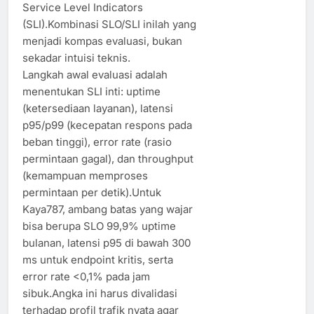
Service Level Indicators
(SLI).Kombinasi SLO/SLI inilah yang
menjadi kompas evaluasi, bukan
sekadar intuisi teknis.
Langkah awal evaluasi adalah
menentukan SLI inti: uptime
(ketersediaan layanan), latensi
p95/p99 (kecepatan respons pada
beban tinggi), error rate (rasio
permintaan gagal), dan throughput
(kemampuan memproses
permintaan per detik).Untuk
Kaya787, ambang batas yang wajar
bisa berupa SLO 99,9% uptime
bulanan, latensi p95 di bawah 300
ms untuk endpoint kritis, serta
error rate <0,1% pada jam
sibuk.Angka ini harus divalidasi
terhadap profil trafik nyata agar