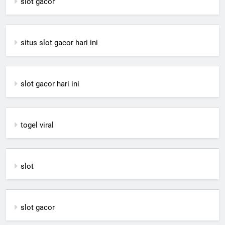
slot gacor
situs slot gacor hari ini
slot gacor hari ini
togel viral
slot
slot gacor