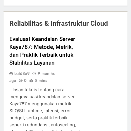
Reliabilitas & Infrastruktur Cloud
Evaluasi Keandalan Server
Kaya787: Metode, Metrik,
dan Praktik Terbaik untuk
Stabilitas Layanan
baf68e9
9 months
ago
0
8 mins
Ulasan teknis tentang cara
mengevaluasi keandalan server
Kaya787 menggunakan metrik
SLO/SLI, uptime, latensi, error
budget, serta praktik terbaik
seperti redundansi, autoscaling,