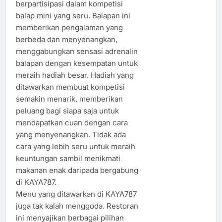
berpartisipasi dalam kompetisi
balap mini yang seru. Balapan ini
memberikan pengalaman yang
berbeda dan menyenangkan,
menggabungkan sensasi adrenalin
balapan dengan kesempatan untuk
meraih hadiah besar. Hadiah yang
ditawarkan membuat kompetisi
semakin menarik, memberikan
peluang bagi siapa saja untuk
mendapatkan cuan dengan cara
yang menyenangkan. Tidak ada
cara yang lebih seru untuk meraih
keuntungan sambil menikmati
makanan enak daripada bergabung
di KAYA787.
Menu yang ditawarkan di KAYA787
juga tak kalah menggoda. Restoran
ini menyajikan berbagai pilihan