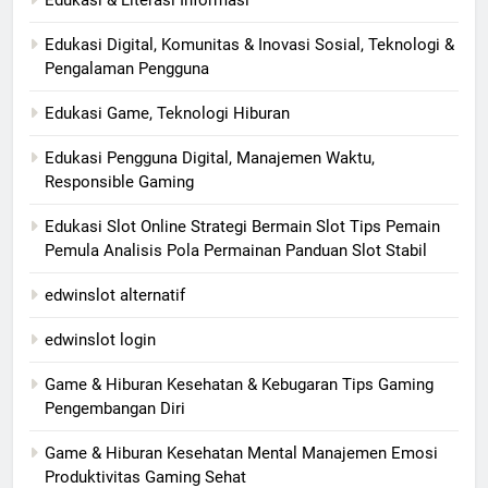
Edukasi Digital, Komunitas & Inovasi Sosial, Teknologi &
Pengalaman Pengguna
Edukasi Game, Teknologi Hiburan
Edukasi Pengguna Digital, Manajemen Waktu,
Responsible Gaming
Edukasi Slot Online Strategi Bermain Slot Tips Pemain
Pemula Analisis Pola Permainan Panduan Slot Stabil
edwinslot alternatif
edwinslot login
Game & Hiburan Kesehatan & Kebugaran Tips Gaming
Pengembangan Diri
Game & Hiburan Kesehatan Mental Manajemen Emosi
Produktivitas Gaming Sehat