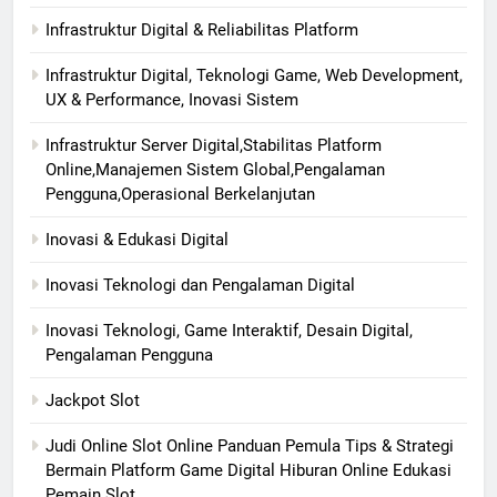
Infrastruktur Digital & Reliabilitas Platform
Infrastruktur Digital, Teknologi Game, Web Development,
UX & Performance, Inovasi Sistem
Infrastruktur Server Digital,Stabilitas Platform
Online,Manajemen Sistem Global,Pengalaman
Pengguna,Operasional Berkelanjutan
Inovasi & Edukasi Digital
Inovasi Teknologi dan Pengalaman Digital
Inovasi Teknologi, Game Interaktif, Desain Digital,
Pengalaman Pengguna
Jackpot Slot
Judi Online Slot Online Panduan Pemula Tips & Strategi
Bermain Platform Game Digital Hiburan Online Edukasi
Pemain Slot