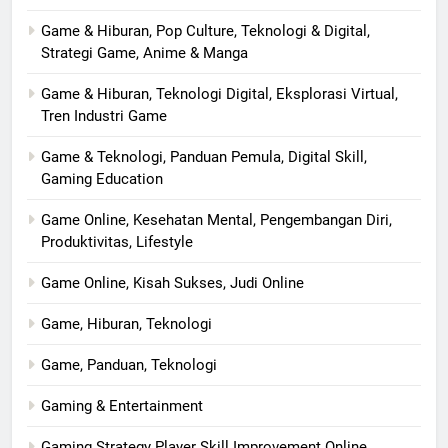
Game & Hiburan, Pop Culture, Teknologi & Digital,
Strategi Game, Anime & Manga
Game & Hiburan, Teknologi Digital, Eksplorasi Virtual,
Tren Industri Game
Game & Teknologi, Panduan Pemula, Digital Skill,
Gaming Education
Game Online, Kesehatan Mental, Pengembangan Diri,
Produktivitas, Lifestyle
Game Online, Kisah Sukses, Judi Online
Game, Hiburan, Teknologi
Game, Panduan, Teknologi
Gaming & Entertainment
Gaming Strategy Player Skill Improvement Online