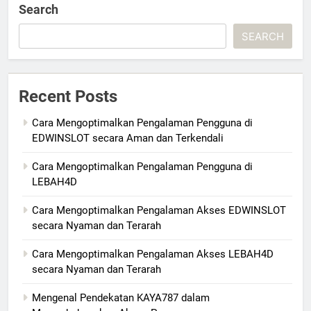
Search
SEARCH
Recent Posts
Cara Mengoptimalkan Pengalaman Pengguna di
EDWINSLOT secara Aman dan Terkendali
Cara Mengoptimalkan Pengalaman Pengguna di
LEBAH4D
Cara Mengoptimalkan Pengalaman Akses EDWINSLOT
secara Nyaman dan Terarah
Cara Mengoptimalkan Pengalaman Akses LEBAH4D
secara Nyaman dan Terarah
Mengenal Pendekatan KAYA787 dalam