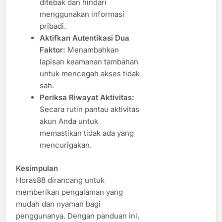
ditebak dan hindari
menggunakan informasi
pribadi.
Aktifkan Autentikasi Dua
Faktor:
Menambahkan
lapisan keamanan tambahan
untuk mencegah akses tidak
sah.
Periksa Riwayat Aktivitas:
Secara rutin pantau aktivitas
akun Anda untuk
memastikan tidak ada yang
mencurigakan.
Kesimpulan
Horas88 dirancang untuk
memberikan pengalaman yang
mudah dan nyaman bagi
penggunanya. Dengan panduan ini,