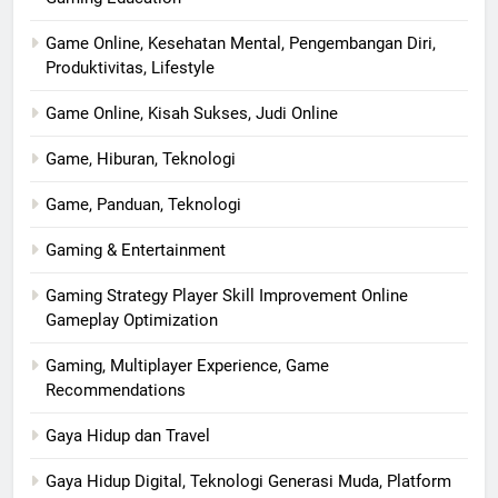
Game Online, Kesehatan Mental, Pengembangan Diri,
Produktivitas, Lifestyle
Game Online, Kisah Sukses, Judi Online
Game, Hiburan, Teknologi
Game, Panduan, Teknologi
Gaming & Entertainment
Gaming Strategy Player Skill Improvement Online
Gameplay Optimization
Gaming, Multiplayer Experience, Game
Recommendations
Gaya Hidup dan Travel
Gaya Hidup Digital, Teknologi Generasi Muda, Platform