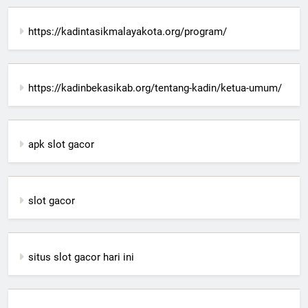
https://kadintasikmalayakota.org/program/
https://kadinbekasikab.org/tentang-kadin/ketua-umum/
apk slot gacor
slot gacor
situs slot gacor hari ini