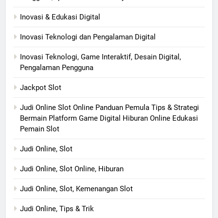
Inovasi & Edukasi Digital
Inovasi Teknologi dan Pengalaman Digital
Inovasi Teknologi, Game Interaktif, Desain Digital,
Pengalaman Pengguna
Jackpot Slot
Judi Online Slot Online Panduan Pemula Tips & Strategi
Bermain Platform Game Digital Hiburan Online Edukasi
Pemain Slot
Judi Online, Slot
Judi Online, Slot Online, Hiburan
Judi Online, Slot, Kemenangan Slot
Judi Online, Tips & Trik