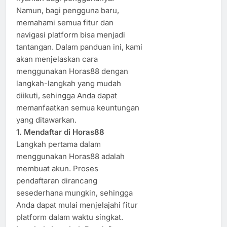
Namun, bagi pengguna baru,
memahami semua fitur dan
navigasi platform bisa menjadi
tantangan. Dalam panduan ini, kami
akan menjelaskan cara
menggunakan Horas88 dengan
langkah-langkah yang mudah
diikuti, sehingga Anda dapat
memanfaatkan semua keuntungan
yang ditawarkan.
1. Mendaftar di Horas88
Langkah pertama dalam
menggunakan Horas88 adalah
membuat akun. Proses
pendaftaran dirancang
sesederhana mungkin, sehingga
Anda dapat mulai menjelajahi fitur
platform dalam waktu singkat.