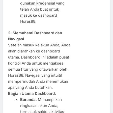
gunakan kredensial yang
telah Anda buat untuk
masuk ke dashboard
Horas88.
2. Memahami Dashboard dan
Navigasi
Setelah masuk ke akun Anda, Anda
akan diarahkan ke dashboard
utama. Dashboard ini adalah pusat
kontrol Anda untuk mengakses
semua fitur yang ditawarkan oleh
Horas88. Navigasi yang intuitif
mempermudah Anda menemukan
apa yang Anda butuhkan.
Bagian Utama Dashboard:
Beranda:
Menampilkan
ringkasan akun Anda,
termasuk saldo, aktivitas