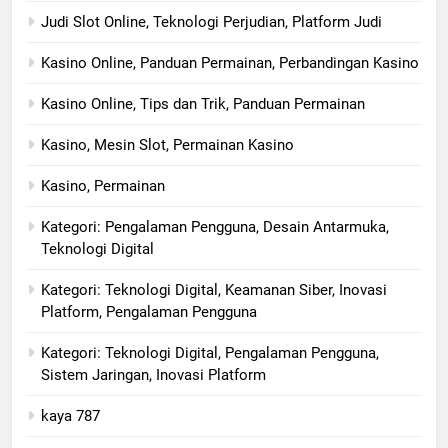
Judi Slot Online, Teknologi Perjudian, Platform Judi
Kasino Online, Panduan Permainan, Perbandingan Kasino
Kasino Online, Tips dan Trik, Panduan Permainan
Kasino, Mesin Slot, Permainan Kasino
Kasino, Permainan
Kategori: Pengalaman Pengguna, Desain Antarmuka,
Teknologi Digital
Kategori: Teknologi Digital, Keamanan Siber, Inovasi
Platform, Pengalaman Pengguna
Kategori: Teknologi Digital, Pengalaman Pengguna,
Sistem Jaringan, Inovasi Platform
kaya 787