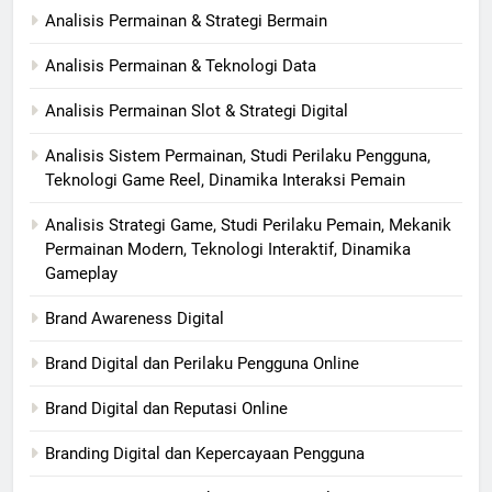
Analisis Permainan & Strategi Bermain
Analisis Permainan & Teknologi Data
Analisis Permainan Slot & Strategi Digital
Analisis Sistem Permainan, Studi Perilaku Pengguna,
Teknologi Game Reel, Dinamika Interaksi Pemain
Analisis Strategi Game, Studi Perilaku Pemain, Mekanik
Permainan Modern, Teknologi Interaktif, Dinamika
Gameplay
Brand Awareness Digital
Brand Digital dan Perilaku Pengguna Online
Brand Digital dan Reputasi Online
Branding Digital dan Kepercayaan Pengguna