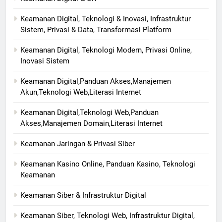
Keamanan Digital, Teknologi & Inovasi, Infrastruktur
Sistem, Privasi & Data, Transformasi Platform
Keamanan Digital, Teknologi Modern, Privasi Online,
Inovasi Sistem
Keamanan Digital,Panduan Akses,Manajemen
Akun,Teknologi Web,Literasi Internet
Keamanan Digital,Teknologi Web,Panduan
Akses,Manajemen Domain,Literasi Internet
Keamanan Jaringan & Privasi Siber
Keamanan Kasino Online, Panduan Kasino, Teknologi
Keamanan
Keamanan Siber & Infrastruktur Digital
Keamanan Siber, Teknologi Web, Infrastruktur Digital,