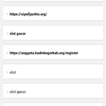
https://sipafijantho.org/
slot gacor
https://anggota.kadinbogorkab.org/register
slot
slot gacor