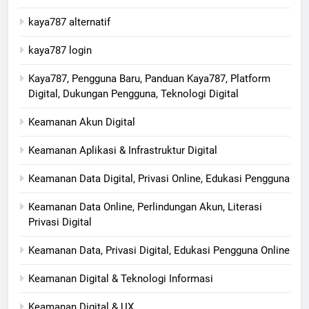
kaya787 alternatif
kaya787 login
Kaya787, Pengguna Baru, Panduan Kaya787, Platform
Digital, Dukungan Pengguna, Teknologi Digital
Keamanan Akun Digital
Keamanan Aplikasi & Infrastruktur Digital
Keamanan Data Digital, Privasi Online, Edukasi Pengguna
Keamanan Data Online, Perlindungan Akun, Literasi
Privasi Digital
Keamanan Data, Privasi Digital, Edukasi Pengguna Online
Keamanan Digital & Teknologi Informasi
Keamanan Digital & UX