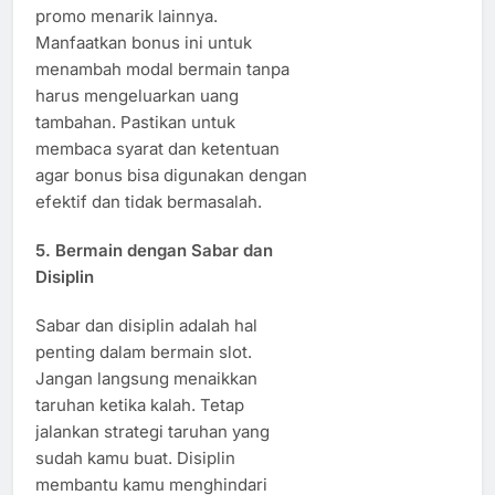
promo menarik lainnya.
Manfaatkan bonus ini untuk
menambah modal bermain tanpa
harus mengeluarkan uang
tambahan. Pastikan untuk
membaca syarat dan ketentuan
agar bonus bisa digunakan dengan
efektif dan tidak bermasalah.
5. Bermain dengan Sabar dan
Disiplin
Sabar dan disiplin adalah hal
penting dalam bermain slot.
Jangan langsung menaikkan
taruhan ketika kalah. Tetap
jalankan strategi taruhan yang
sudah kamu buat. Disiplin
membantu kamu menghindari