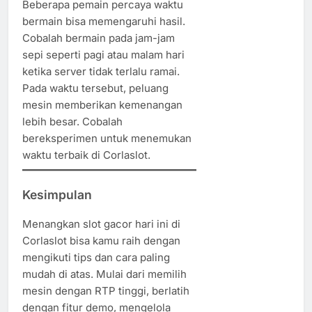
Beberapa pemain percaya waktu
bermain bisa memengaruhi hasil.
Cobalah bermain pada jam-jam
sepi seperti pagi atau malam hari
ketika server tidak terlalu ramai.
Pada waktu tersebut, peluang
mesin memberikan kemenangan
lebih besar. Cobalah
bereksperimen untuk menemukan
waktu terbaik di Corlaslot.
Kesimpulan
Menangkan slot gacor hari ini di
Corlaslot bisa kamu raih dengan
mengikuti tips dan cara paling
mudah di atas. Mulai dari memilih
mesin dengan RTP tinggi, berlatih
dengan fitur demo, mengelola