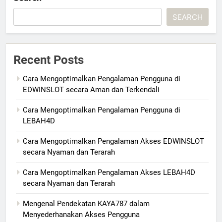
SEARCH
Recent Posts
Cara Mengoptimalkan Pengalaman Pengguna di
EDWINSLOT secara Aman dan Terkendali
Cara Mengoptimalkan Pengalaman Pengguna di
LEBAH4D
Cara Mengoptimalkan Pengalaman Akses EDWINSLOT
secara Nyaman dan Terarah
Cara Mengoptimalkan Pengalaman Akses LEBAH4D
secara Nyaman dan Terarah
Mengenal Pendekatan KAYA787 dalam
Menyederhanakan Akses Pengguna