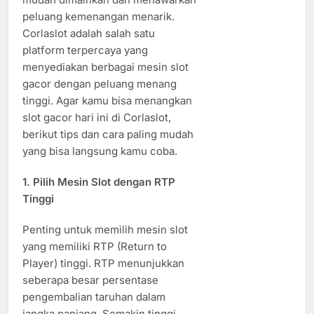
peluang kemenangan menarik.
Corlaslot adalah salah satu
platform terpercaya yang
menyediakan berbagai mesin slot
gacor dengan peluang menang
tinggi. Agar kamu bisa menangkan
slot gacor hari ini di Corlaslot,
berikut tips dan cara paling mudah
yang bisa langsung kamu coba.
1. Pilih Mesin Slot dengan RTP
Tinggi
Penting untuk memilih mesin slot
yang memiliki RTP (Return to
Player) tinggi. RTP menunjukkan
seberapa besar persentase
pengembalian taruhan dalam
jangka panjang. Semakin tinggi