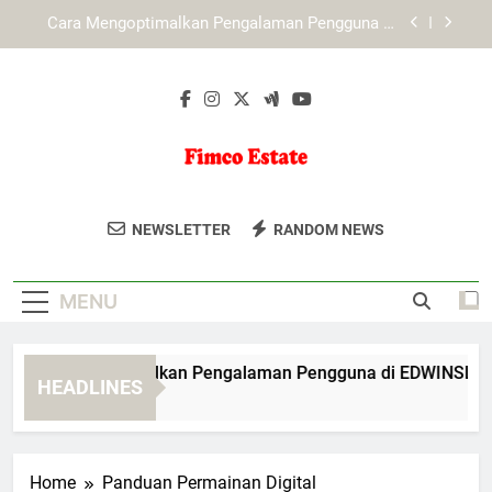
Skip
Cara Mengoptimalkan Pengalaman Akses
to
EDWINSLOT secara Nyaman dan Terarah
content
Cara Mengoptimalkan Pengalaman Akses
LEBAH4D secara Nyaman dan Terarah
Cara Mengoptimalkan Pengalaman Pengguna di
EDWINSLOT secara Aman dan Terkendali
Cara Mengoptimalkan Pengalaman Pengguna di
LEBAH4D
Fimco Estate
Dapatkan Properti Impian Anda Dengan
Cara Mengoptimalkan Pengalaman Akses
NEWSLETTER
RANDOM NEWS
EDWINSLOT secara Nyaman dan Terarah
FIMCO Estate. Agen Real Estate Yang
Cara Mengoptimalkan Pengalaman Akses
Siap Membantu Anda Menemukan
LEBAH4D secara Nyaman dan Terarah
MENU
Rumah Yang Sempurna.
ra Mengoptimalkan Pengalaman Pengguna di EDWINSLOT seca
HEADLINES
eeks Ago
Home
Panduan Permainan Digital