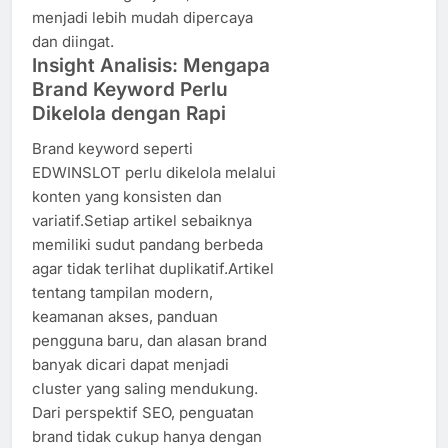
menjadi lebih mudah dipercaya
dan diingat.
Insight Analisis: Mengapa
Brand Keyword Perlu
Dikelola dengan Rapi
Brand keyword seperti
EDWINSLOT perlu dikelola melalui
konten yang konsisten dan
variatif.Setiap artikel sebaiknya
memiliki sudut pandang berbeda
agar tidak terlihat duplikatif.Artikel
tentang tampilan modern,
keamanan akses, panduan
pengguna baru, dan alasan brand
banyak dicari dapat menjadi
cluster yang saling mendukung.
Dari perspektif SEO, penguatan
brand tidak cukup hanya dengan