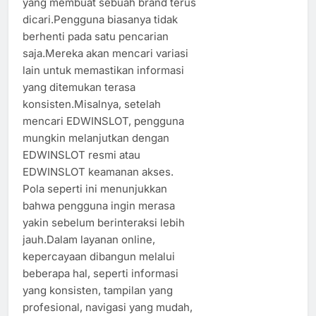
yang membuat sebuah brand terus
dicari.Pengguna biasanya tidak
berhenti pada satu pencarian
saja.Mereka akan mencari variasi
lain untuk memastikan informasi
yang ditemukan terasa
konsisten.Misalnya, setelah
mencari EDWINSLOT, pengguna
mungkin melanjutkan dengan
EDWINSLOT resmi atau
EDWINSLOT keamanan akses.
Pola seperti ini menunjukkan
bahwa pengguna ingin merasa
yakin sebelum berinteraksi lebih
jauh.Dalam layanan online,
kepercayaan dibangun melalui
beberapa hal, seperti informasi
yang konsisten, tampilan yang
profesional, navigasi yang mudah,