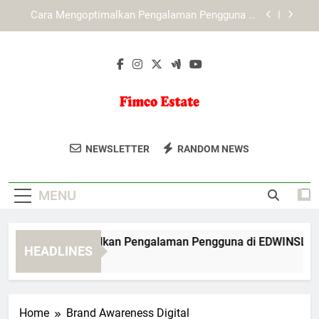
Skip
Cara Mengoptimalkan Pengalaman Akses
to
EDWINSLOT secara Nyaman dan Terarah
content
Cara Mengoptimalkan Pengalaman Akses
LEBAH4D secara Nyaman dan Terarah
Cara Mengoptimalkan Pengalaman Pengguna di
EDWINSLOT secara Aman dan Terkendali
Cara Mengoptimalkan Pengalaman Pengguna di
LEBAH4D
Fimco Estate
Dapatkan Properti Impian Anda Dengan
Cara Mengoptimalkan Pengalaman Akses
NEWSLETTER
RANDOM NEWS
EDWINSLOT secara Nyaman dan Terarah
FIMCO Estate. Agen Real Estate Yang
Cara Mengoptimalkan Pengalaman Akses
Siap Membantu Anda Menemukan
LEBAH4D secara Nyaman dan Terarah
MENU
Rumah Yang Sempurna.
ara Mengoptimalkan Pengalaman Pengguna di EDWINSLOT se
HEADLINES
 Weeks Ago
Home
Brand Awareness Digital