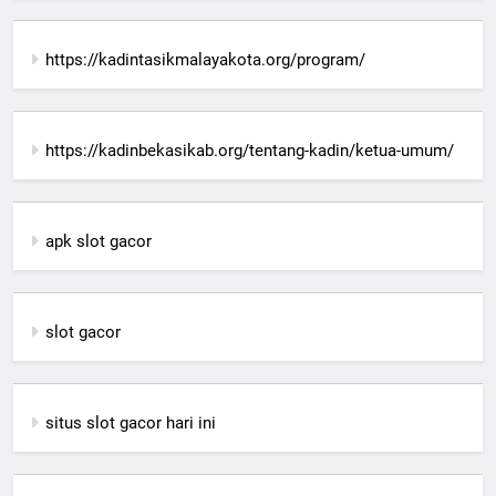
https://kadintasikmalayakota.org/program/
https://kadinbekasikab.org/tentang-kadin/ketua-umum/
apk slot gacor
slot gacor
situs slot gacor hari ini