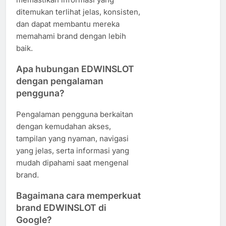
ditemukan terlihat jelas, konsisten,
dan dapat membantu mereka
memahami brand dengan lebih
baik.
Apa hubungan EDWINSLOT
dengan pengalaman
pengguna?
Pengalaman pengguna berkaitan
dengan kemudahan akses,
tampilan yang nyaman, navigasi
yang jelas, serta informasi yang
mudah dipahami saat mengenal
brand.
Bagaimana cara memperkuat
brand EDWINSLOT di
Google?