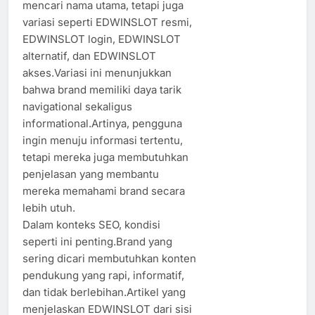
mencari nama utama, tetapi juga
variasi seperti EDWINSLOT resmi,
EDWINSLOT login, EDWINSLOT
alternatif, dan EDWINSLOT
akses.Variasi ini menunjukkan
bahwa brand memiliki daya tarik
navigational sekaligus
informational.Artinya, pengguna
ingin menuju informasi tertentu,
tetapi mereka juga membutuhkan
penjelasan yang membantu
mereka memahami brand secara
lebih utuh.
Dalam konteks SEO, kondisi
seperti ini penting.Brand yang
sering dicari membutuhkan konten
pendukung yang rapi, informatif,
dan tidak berlebihan.Artikel yang
menjelaskan EDWINSLOT dari sisi