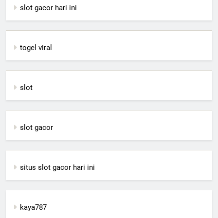
slot gacor hari ini
togel viral
slot
slot gacor
situs slot gacor hari ini
kaya787