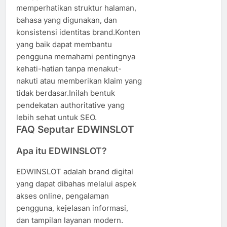
memperhatikan struktur halaman,
bahasa yang digunakan, dan
konsistensi identitas brand.Konten
yang baik dapat membantu
pengguna memahami pentingnya
kehati-hatian tanpa menakut-
nakuti atau memberikan klaim yang
tidak berdasar.Inilah bentuk
pendekatan authoritative yang
lebih sehat untuk SEO.
FAQ Seputar EDWINSLOT
Apa itu EDWINSLOT?
EDWINSLOT adalah brand digital
yang dapat dibahas melalui aspek
akses online, pengalaman
pengguna, kejelasan informasi,
dan tampilan layanan modern.