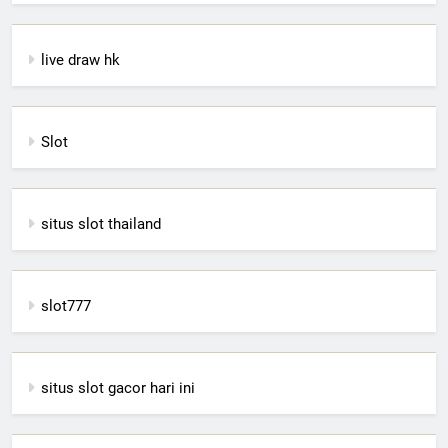
live draw hk
Slot
situs slot thailand
slot777
situs slot gacor hari ini