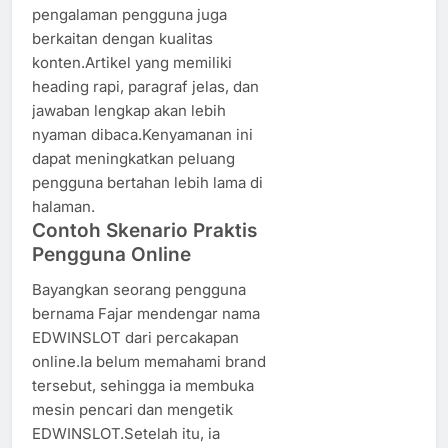
pengalaman pengguna juga
berkaitan dengan kualitas
konten.Artikel yang memiliki
heading rapi, paragraf jelas, dan
jawaban lengkap akan lebih
nyaman dibaca.Kenyamanan ini
dapat meningkatkan peluang
pengguna bertahan lebih lama di
halaman.
Contoh Skenario Praktis
Pengguna Online
Bayangkan seorang pengguna
bernama Fajar mendengar nama
EDWINSLOT dari percakapan
online.Ia belum memahami brand
tersebut, sehingga ia membuka
mesin pencari dan mengetik
EDWINSLOT.Setelah itu, ia