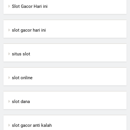
Slot Gacor Hari ini
slot gacor hari ini
situs slot
slot online
slot dana
slot gacor anti kalah