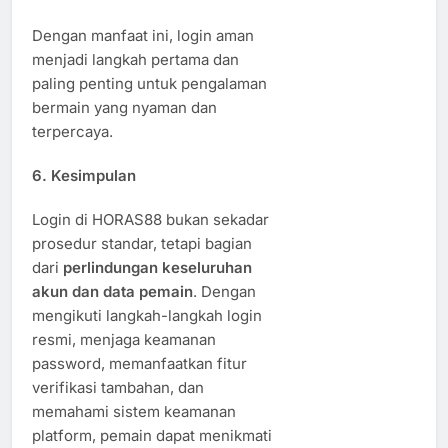
Dengan manfaat ini, login aman
menjadi langkah pertama dan
paling penting untuk pengalaman
bermain yang nyaman dan
terpercaya.
6. Kesimpulan
Login di HORAS88 bukan sekadar
prosedur standar, tetapi bagian
dari
perlindungan keseluruhan
akun dan data pemain
. Dengan
mengikuti langkah-langkah login
resmi, menjaga keamanan
password, memanfaatkan fitur
verifikasi tambahan, dan
memahami sistem keamanan
platform, pemain dapat menikmati