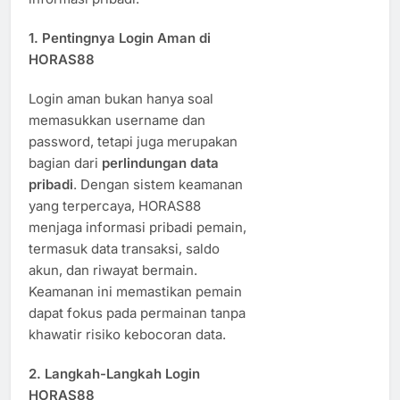
1. Pentingnya Login Aman di
HORAS88
Login aman bukan hanya soal
memasukkan username dan
password, tetapi juga merupakan
bagian dari
perlindungan data
pribadi
. Dengan sistem keamanan
yang terpercaya, HORAS88
menjaga informasi pribadi pemain,
termasuk data transaksi, saldo
akun, dan riwayat bermain.
Keamanan ini memastikan pemain
dapat fokus pada permainan tanpa
khawatir risiko kebocoran data.
2. Langkah-Langkah Login
HORAS88