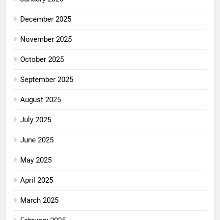
December 2025
November 2025
October 2025
September 2025
August 2025
July 2025
June 2025
May 2025
April 2025
March 2025