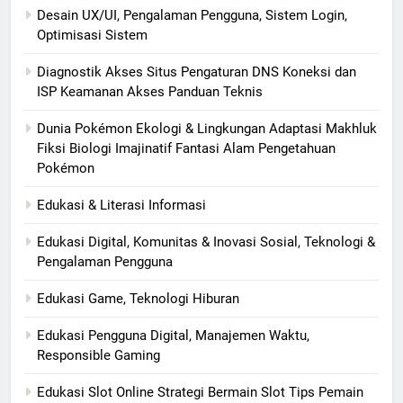
Desain UX/UI, Pengalaman Pengguna, Sistem Login,
Optimisasi Sistem
Diagnostik Akses Situs Pengaturan DNS Koneksi dan
ISP Keamanan Akses Panduan Teknis
Dunia Pokémon Ekologi & Lingkungan Adaptasi Makhluk
Fiksi Biologi Imajinatif Fantasi Alam Pengetahuan
Pokémon
Edukasi & Literasi Informasi
Edukasi Digital, Komunitas & Inovasi Sosial, Teknologi &
Pengalaman Pengguna
Edukasi Game, Teknologi Hiburan
Edukasi Pengguna Digital, Manajemen Waktu,
Responsible Gaming
Edukasi Slot Online Strategi Bermain Slot Tips Pemain