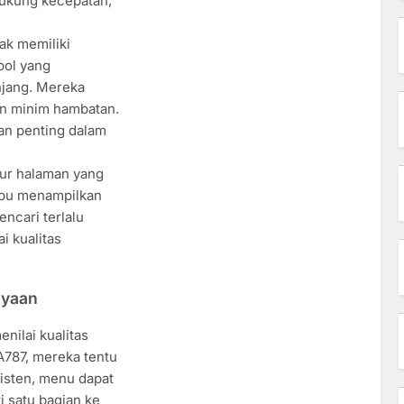
dukung kecepatan,
ak memiliki
bol yang
njang. Mereka
an minim hambatan.
ian penting dalam
tur halaman yang
ampu menampilkan
ncari terlalu
i kualitas
ayaan
enilai kualitas
787, mereka tentu
isten, menu dapat
i satu bagian ke