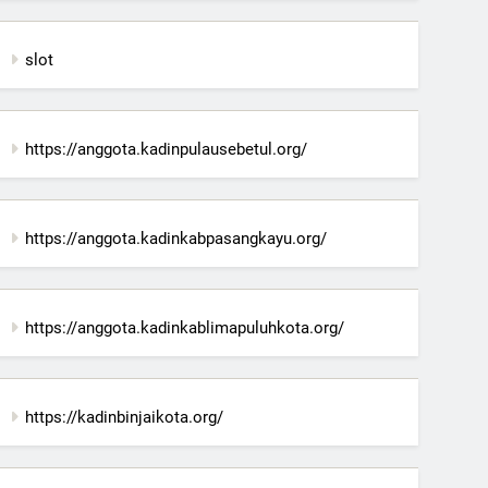
slot
https://anggota.kadinpulausebetul.org/
https://anggota.kadinkabpasangkayu.org/
https://anggota.kadinkablimapuluhkota.org/
https://kadinbinjaikota.org/