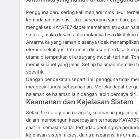
Pengguna baru sering kali menjadi tolok ukur terba
kemudahan navigasi. Jika seseorang yang baru per
mengakses KAYA787 dapat memahami struktur hal
singkat, maka desain antarmukanya bisa dikatakan c
Antarmuka yang ramah biasanya tidak menampilkan 
elemen sekaligus. Informasi disusun berdasarkan p
utama ditempatkan di area yang mudah terlihat. To
memiliki label yang jelas. Setiap halaman memiliki 
spesifik.
Dengan pendekatan seperti ini, pengguna tidak me
menebak fungsi setiap bagian. Mereka dapat berger
halaman ke halaman lain dengan lebih percaya diri.
Keamanan dan Kejelasan Sistem
Selain teknologi dan navigasi, keamanan juga menj
dalam membangun kepercayaan terhadap KAYA787. 
saat ini semakin sadar terhadap pentingnya perlind
kejelasan sistem akses, dan transparansi informasi.