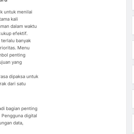
ik untuk menilai
tama kali
aman dalam waktu
ukup efektif.
terlalu banyak
rioritas. Menu
mbol penting
tujuan yang
rasa dipaksa untuk
ak dari satu
adi bagian penting
Pengguna digital
ungan data,