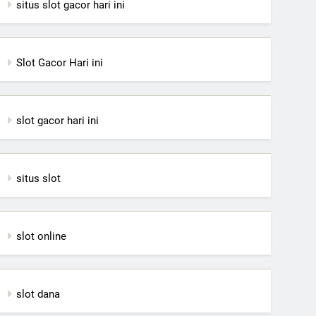
situs slot gacor hari ini
Slot Gacor Hari ini
slot gacor hari ini
situs slot
slot online
slot dana