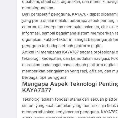
dipahami, stabil saat digunakan, dan memiliki naviga
membingungkan.
Dari perspektif pengguna, KAYA787 dapat dipahami
yang perlu dinilai melalui beberapa aspek penting, 
antarmuka, kecepatan membuka halaman, alur akses
informasi, sampai bagaimana sistem memberikan ra
digunakan. Faktor-faktor ini sangat berpengaruh t
pengguna terhadap sebuah platform digital.
Artikel ini membahas KAYA787 secara profesional d
teknologi, kecepatan, dan kemudahan navigasi. F
diarahkan pada bagaimana sebuah platform digital
memberikan pengalaman yang rapi, efisien, dan mu
berbagai tipe pengguna.
Mengapa Aspek Teknologi Pentin
KAYA787?
Teknologi adalah fondasi utama dari sebuah platfor
sistem yang kuat, tampilan yang menarik saja tidak
mempertahankan kenyamanan pengguna. KAYA787 