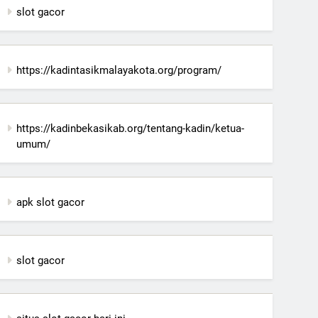
slot gacor
https://kadintasikmalayakota.org/program/
https://kadinbekasikab.org/tentang-kadin/ketua-
umum/
apk slot gacor
slot gacor