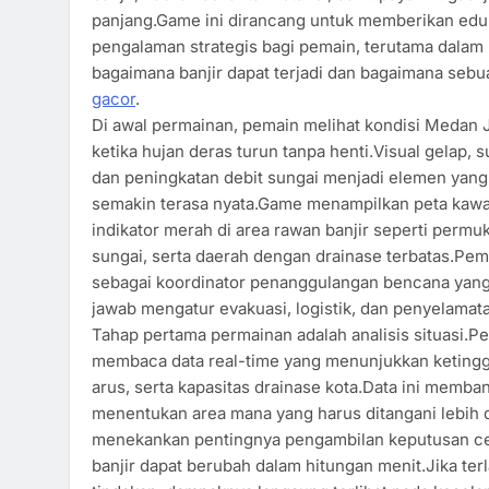
panjang.Game ini dirancang untuk memberikan eduk
pengalaman strategis bagi pemain, terutama dala
bagaimana banjir dapat terjadi dan bagaimana sebu
gacor
.
Di awal permainan, pemain melihat kondisi Medan
ketika hujan deras turun tanpa henti.Visual gelap, s
dan peningkatan debit sungai menjadi elemen yan
semakin terasa nyata.Game menampilkan peta kaw
indikator merah di area rawan banjir seperti permuk
sungai, serta daerah dengan drainase terbatas.Pe
sebagai koordinator penanggulangan bencana yan
jawab mengatur evakuasi, logistik, dan penyelamat
Tahap pertama permainan adalah analisis situasi.P
membaca data real-time yang menunjukkan ketinggi
arus, serta kapasitas drainase kota.Data ini memba
menentukan area mana yang harus ditangani lebih
menekankan pentingnya pengambilan keputusan ce
banjir dapat berubah dalam hitungan menit.Jika te