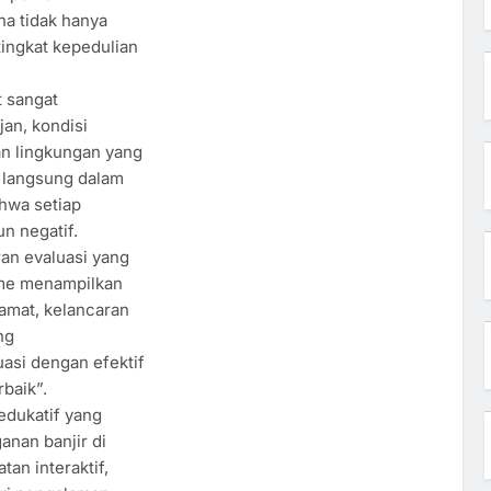
a tidak hanya
 tingkat kepedulian
t sangat
jan, kondisi
an lingkungan yang
 langsung dalam
hwa setiap
n negatif.
an evaluasi yang
ame menampilkan
amat, kelancaran
ng
asi dengan efektif
baik”.
edukatif yang
nan banjir di
an interaktif,