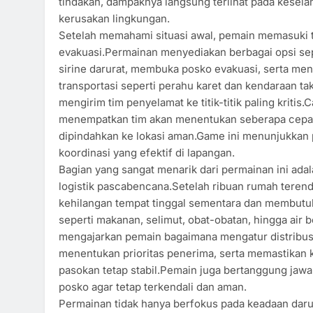
tindakan, dampaknya langsung terlihat pada kesel
kerusakan lingkungan.
Setelah memahami situasi awal, pemain memasuki 
evakuasi.Permainan menyediakan berbagai opsi sep
sirine darurat, membuka posko evakuasi, serta me
transportasi seperti perahu karet dan kendaraan ta
mengirim tim penyelamat ke titik-titik paling kritis
menempatkan tim akan menentukan seberapa cepat
dipindahkan ke lokasi aman.Game ini menunjukkan
koordinasi yang efektif di lapangan.
Bagian yang sangat menarik dari permainan ini ada
logistik pascabencana.Setelah ribuan rumah teren
kehilangan tempat tinggal sementara dan membut
seperti makanan, selimut, obat-obatan, hingga air 
mengajarkan pemain bagaimana mengatur distribus
menentukan prioritas penerima, serta memastikan 
pasokan tetap stabil.Pemain juga bertanggung jaw
posko agar tetap terkendali dan aman.
Permainan tidak hanya berfokus pada keadaan darur