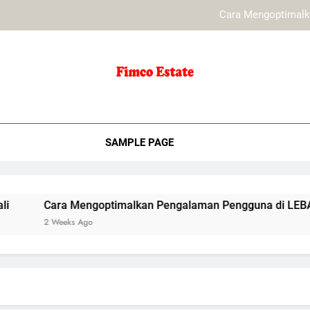
Cara Mengoptimal
Cara Mengoptimalkan Pengalaman Akses E
Cara Mengoptimalkan Pengalaman Akses
co Estate
Cara Mengoptimalkan Pengalaman Pengguna di ED
tkan Properti Impian Anda Dengan FIMCO Estate. Agen Real 
Sempurna.
Cara Mengoptimal
SAMPLE PAGE
Cara Mengoptimalkan Pengalaman Akses E
Cara Mengoptimalkan Pengalaman Akses
a Mengoptimalkan Pengalaman Pengguna di LEBAH4D
eks Ago