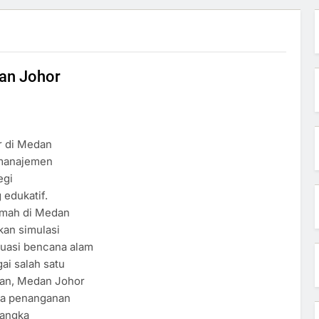
an Johor
r di Medan
 manajemen
egi
 edukatif.
umah di Medan
an simulasi
tuasi bencana alam
ai salah satu
jan, Medan Johor
ika penanganan
jangka