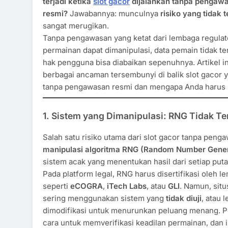
terjadi ketika
slot gacor
dijalankan tanpa pengawa
resmi?
Jawabannya: munculnya
risiko yang tidak t
sangat merugikan.
Tanpa pengawasan yang ketat dari lembaga regulat
permainan dapat dimanipulasi, data pemain tidak te
hak pengguna bisa diabaikan sepenuhnya. Artikel 
berbagai ancaman tersembunyi di balik slot gacor 
tanpa pengawasan resmi dan mengapa Anda harus 
1. Sistem yang Dimanipulasi: RNG Tidak Ter
Salah satu risiko utama dari slot gacor tanpa peng
manipulasi algoritma RNG (Random Number Gener
sistem acak yang menentukan hasil dari setiap put
Pada platform legal, RNG harus disertifikasi oleh
seperti
eCOGRA
,
iTech Labs
, atau
GLI
. Namun, situ
sering menggunakan sistem yang
tidak diuji
, atau 
dimodifikasi untuk menurunkan peluang menang. P
cara untuk memverifikasi keadilan permainan, dan