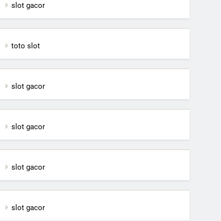
slot gacor
toto slot
slot gacor
slot gacor
slot gacor
slot gacor