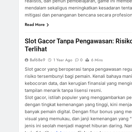
realistis, dan penuh pembelajaran, game ini memb
mendalam sekaligus meningkatkan kesadaran tent
mitigasi dan penanganan bencana secara profesion
Read More
Slot Gacor Tanpa Pengawasan: Risik
Terlihat
Baf68e9
1 Year Ago
0
6 Mins
Slot gacor yang beroperasi tanpa pengawasan re
risiko tersembunyi bagi pemain. Kenali bahaya mani
kebocoran data, dan kerugian finansial yang mengint
tampilan menarik tanpa lisensi resmi.
Slot gacor, istilah populer yang menggambarkan pe
dengan tingkat kemenangan yang tinggi, kini menjad
banyak pemain digital. Dengan fitur bonus yang m
visual yang memukau, dan janji kemenangan yang “s
jenis ini seolah menjadi magnet hiburan daring. N