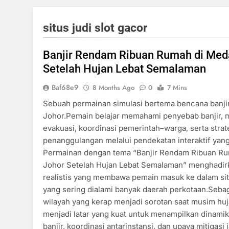
situs judi slot gacor
Banjir Rendam Ribuan Rumah di Med
Setelah Hujan Lebat Semalaman
Baf68e9
8 Months Ago
0
7 Mins
Sebuah permainan simulasi bertema bencana banji
Johor.Pemain belajar memahami penyebab banjir,
evakuasi, koordinasi pemerintah–warga, serta strat
penanggulangan melalui pendekatan interaktif yang
Permainan dengan tema “Banjir Rendam Ribuan R
Johor Setelah Hujan Lebat Semalaman” menghadirk
realistis yang membawa pemain masuk ke dalam si
yang sering dialami banyak daerah perkotaan.Sebag
wilayah yang kerap menjadi sorotan saat musim hu
menjadi latar yang kuat untuk menampilkan dinam
banjir, koordinasi antarinstansi, dan upaya mitigasi 