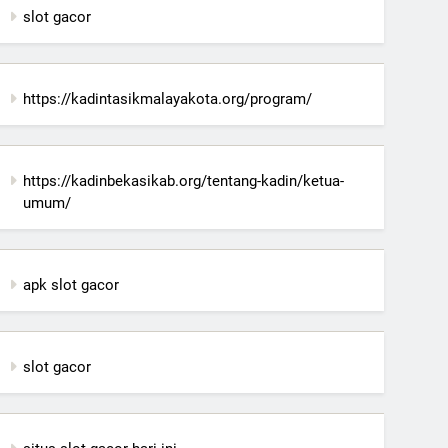
slot gacor
https://kadintasikmalayakota.org/program/
https://kadinbekasikab.org/tentang-kadin/ketua-
umum/
apk slot gacor
slot gacor