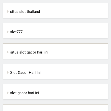
situs slot thailand
slot777
situs slot gacor hari ini
Slot Gacor Hari ini
slot gacor hari ini