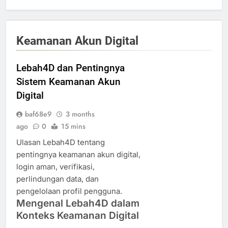
Keamanan Akun Digital
Lebah4D dan Pentingnya
Sistem Keamanan Akun
Digital
baf68e9
3 months
ago
0
15 mins
Ulasan Lebah4D tentang
pentingnya keamanan akun digital,
login aman, verifikasi,
perlindungan data, dan
pengelolaan profil pengguna.
Mengenal Lebah4D dalam
Konteks Keamanan Digital