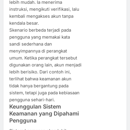
lebih mudah. Ia menerima
instruksi, mengikuti verifikasi, lalu
kembali mengakses akun tanpa
kendala besar.
Skenario berbeda terjadi pada
pengguna yang memakai kata
sandi sederhana dan
menyimpannya di perangkat
umum. Ketika perangkat tersebut
digunakan orang lain, akun menjadi
lebih berisiko. Dari contoh ini,
terlihat bahwa keamanan akun
tidak hanya bergantung pada
sistem, tetapi juga pada kebiasaan
pengguna sehari-hari.
Keunggulan Sistem
Keamanan yang Dipahami
Pengguna