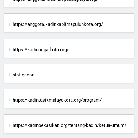
https://anggota.kadinkablimapuluhkota.org/
https://kadinbinjaikota.org/
slot gacor
https://kadintasikmalayakota.org/program/
https://kadinbekasikab.org/tentang-kadin/ketua-umum/