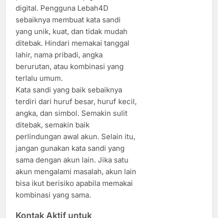
digital. Pengguna Lebah4D
sebaiknya membuat kata sandi
yang unik, kuat, dan tidak mudah
ditebak. Hindari memakai tanggal
lahir, nama pribadi, angka
berurutan, atau kombinasi yang
terlalu umum.
Kata sandi yang baik sebaiknya
terdiri dari huruf besar, huruf kecil,
angka, dan simbol. Semakin sulit
ditebak, semakin baik
perlindungan awal akun. Selain itu,
jangan gunakan kata sandi yang
sama dengan akun lain. Jika satu
akun mengalami masalah, akun lain
bisa ikut berisiko apabila memakai
kombinasi yang sama.
Kontak Aktif untuk