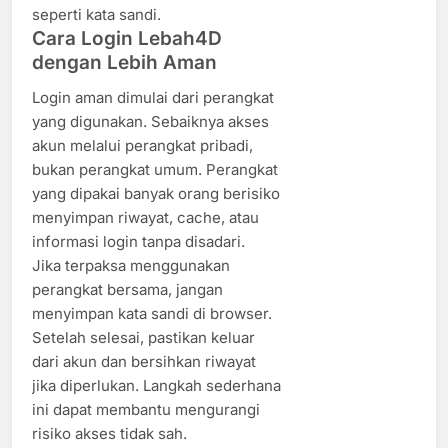
seperti kata sandi.
Cara Login Lebah4D
dengan Lebih Aman
Login aman dimulai dari perangkat
yang digunakan. Sebaiknya akses
akun melalui perangkat pribadi,
bukan perangkat umum. Perangkat
yang dipakai banyak orang berisiko
menyimpan riwayat, cache, atau
informasi login tanpa disadari.
Jika terpaksa menggunakan
perangkat bersama, jangan
menyimpan kata sandi di browser.
Setelah selesai, pastikan keluar
dari akun dan bersihkan riwayat
jika diperlukan. Langkah sederhana
ini dapat membantu mengurangi
risiko akses tidak sah.