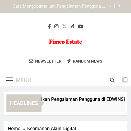
Skip
Cara Mengoptimalkan Pengalaman Akses
to
EDWINSLOT secara Nyaman dan Terarah
content
Cara Mengoptimalkan Pengalaman Akses
LEBAH4D secara Nyaman dan Terarah
Cara Mengoptimalkan Pengalaman Pengguna di
EDWINSLOT secara Aman dan Terkendali
Cara Mengoptimalkan Pengalaman Pengguna di
LEBAH4D
Fimco Estate
Dapatkan Properti Impian Anda Dengan
Cara Mengoptimalkan Pengalaman Akses
NEWSLETTER
RANDOM NEWS
EDWINSLOT secara Nyaman dan Terarah
FIMCO Estate. Agen Real Estate Yang
Cara Mengoptimalkan Pengalaman Akses
Siap Membantu Anda Menemukan
LEBAH4D secara Nyaman dan Terarah
MENU
Rumah Yang Sempurna.
ra Mengoptimalkan Pengalaman Pengguna di EDWINSLOT sec
HEADLINES
Weeks Ago
Home
Keamanan Akun Digital