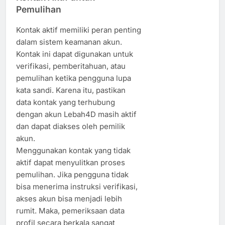
Pemulihan
Kontak aktif memiliki peran penting
dalam sistem keamanan akun.
Kontak ini dapat digunakan untuk
verifikasi, pemberitahuan, atau
pemulihan ketika pengguna lupa
kata sandi. Karena itu, pastikan
data kontak yang terhubung
dengan akun Lebah4D masih aktif
dan dapat diakses oleh pemilik
akun.
Menggunakan kontak yang tidak
aktif dapat menyulitkan proses
pemulihan. Jika pengguna tidak
bisa menerima instruksi verifikasi,
akses akun bisa menjadi lebih
rumit. Maka, pemeriksaan data
profil secara berkala sangat