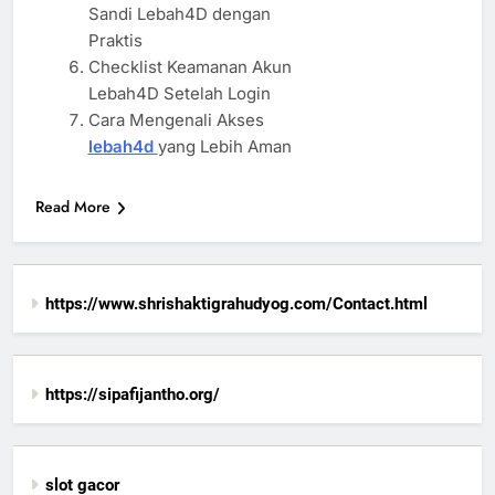
Sandi Lebah4D dengan
Praktis
Checklist Keamanan Akun
Lebah4D Setelah Login
Cara Mengenali Akses
lebah4d
yang Lebih Aman
Read More
https://www.shrishaktigrahudyog.com/Contact.html
https://sipafijantho.org/
slot gacor