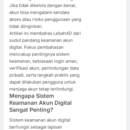
Jika tidak dikelola dengan benar,
akun bisa mengalami kendala
akses atau risiko penggunaan yang
tidak diinginkan.
Artikel ini membahas Lebah4D dari
sudut pandang keamanan akun
digital. Fokus pembahasan
mencakup pentingnya sistem
keamanan, kebiasaan login aman,
verifikasi akun, perlindungan data
pribadi, serta langkah praktis yang
dapat dilakukan pengguna untuk
menjaga akun tetap terlindungi.
Mengapa Sistem
Keamanan Akun Digital
Sangat Penting?
Sistem keamanan akun digital
berfungsi sebagai lapisan