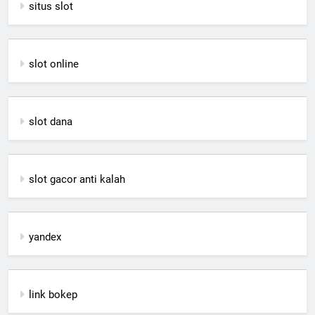
situs slot
slot online
slot dana
slot gacor anti kalah
yandex
link bokep