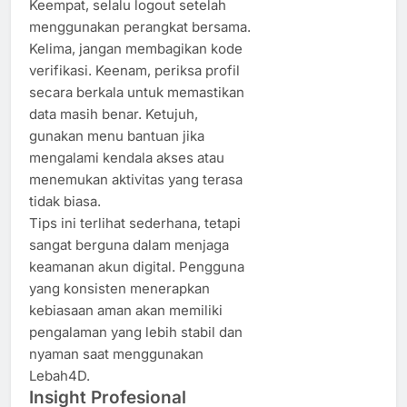
Keempat, selalu logout setelah
menggunakan perangkat bersama.
Kelima, jangan membagikan kode
verifikasi. Keenam, periksa profil
secara berkala untuk memastikan
data masih benar. Ketujuh,
gunakan menu bantuan jika
mengalami kendala akses atau
menemukan aktivitas yang terasa
tidak biasa.
Tips ini terlihat sederhana, tetapi
sangat berguna dalam menjaga
keamanan akun digital. Pengguna
yang konsisten menerapkan
kebiasaan aman akan memiliki
pengalaman yang lebih stabil dan
nyaman saat menggunakan
Lebah4D.
Insight Profesional