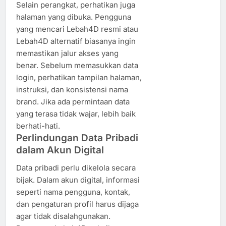
Selain perangkat, perhatikan juga
halaman yang dibuka. Pengguna
yang mencari Lebah4D resmi atau
Lebah4D alternatif biasanya ingin
memastikan jalur akses yang
benar. Sebelum memasukkan data
login, perhatikan tampilan halaman,
instruksi, dan konsistensi nama
brand. Jika ada permintaan data
yang terasa tidak wajar, lebih baik
berhati-hati.
Perlindungan Data Pribadi
dalam Akun Digital
Data pribadi perlu dikelola secara
bijak. Dalam akun digital, informasi
seperti nama pengguna, kontak,
dan pengaturan profil harus dijaga
agar tidak disalahgunakan.