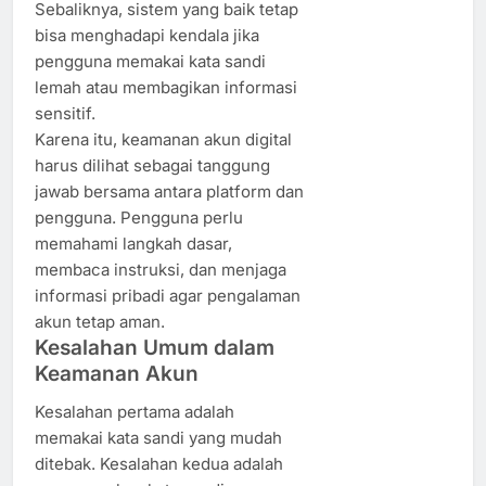
Sebaliknya, sistem yang baik tetap
bisa menghadapi kendala jika
pengguna memakai kata sandi
lemah atau membagikan informasi
sensitif.
Karena itu, keamanan akun digital
harus dilihat sebagai tanggung
jawab bersama antara platform dan
pengguna. Pengguna perlu
memahami langkah dasar,
membaca instruksi, dan menjaga
informasi pribadi agar pengalaman
akun tetap aman.
Kesalahan Umum dalam
Keamanan Akun
Kesalahan pertama adalah
memakai kata sandi yang mudah
ditebak. Kesalahan kedua adalah