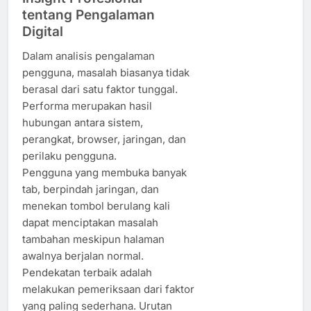
tentang Pengalaman
Digital
Dalam analisis pengalaman
pengguna, masalah biasanya tidak
berasal dari satu faktor tunggal.
Performa merupakan hasil
hubungan antara sistem,
perangkat, browser, jaringan, dan
perilaku pengguna.
Pengguna yang membuka banyak
tab, berpindah jaringan, dan
menekan tombol berulang kali
dapat menciptakan masalah
tambahan meskipun halaman
awalnya berjalan normal.
Pendekatan terbaik adalah
melakukan pemeriksaan dari faktor
yang paling sederhana. Urutan