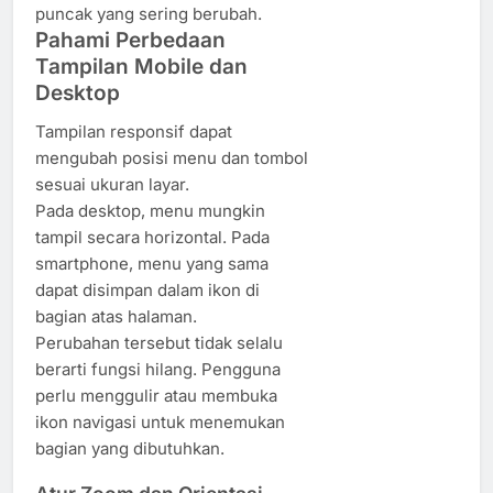
puncak yang sering berubah.
Pahami Perbedaan
Tampilan Mobile dan
Desktop
Tampilan responsif dapat
mengubah posisi menu dan tombol
sesuai ukuran layar.
Pada desktop, menu mungkin
tampil secara horizontal. Pada
smartphone, menu yang sama
dapat disimpan dalam ikon di
bagian atas halaman.
Perubahan tersebut tidak selalu
berarti fungsi hilang. Pengguna
perlu menggulir atau membuka
ikon navigasi untuk menemukan
bagian yang dibutuhkan.