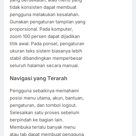
tidak konsisten dapat membuat
pengguna melakukan kesalahan.
Gunakan pengaturan tampilan yang
proporsional. Pada komputer,
zoom 100 persen dapat dijadikan
titik awal. Pada ponsel, pengaturan
ukuran teks sistem biasanya lebih
stabil dibandingkan memperbesar
seluruh halaman secara manual.
Navigasi yang Terarah
Pengguna sebaiknya memahami
posisi menu utama, akun, bantuan,
pengaturan, dan tombol logout.
Selesaikan satu proses sebelum
berpindah ke bagian lain.
Membuka terlalu banyak menu
atau tab dapat membuat pengguna