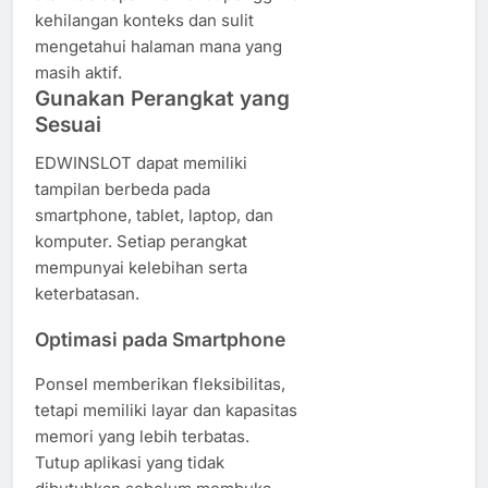
kehilangan konteks dan sulit
mengetahui halaman mana yang
masih aktif.
Gunakan Perangkat yang
Sesuai
EDWINSLOT dapat memiliki
tampilan berbeda pada
smartphone, tablet, laptop, dan
komputer. Setiap perangkat
mempunyai kelebihan serta
keterbatasan.
Optimasi pada Smartphone
Ponsel memberikan fleksibilitas,
tetapi memiliki layar dan kapasitas
memori yang lebih terbatas.
Tutup aplikasi yang tidak