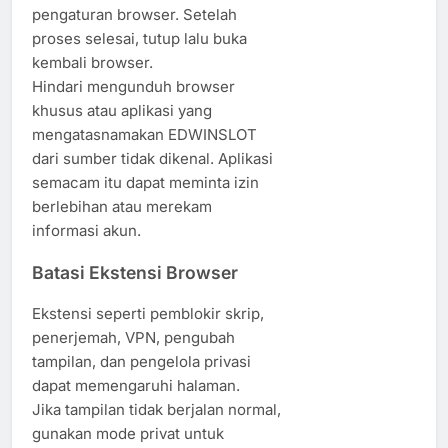
pengaturan browser. Setelah
proses selesai, tutup lalu buka
kembali browser.
Hindari mengunduh browser
khusus atau aplikasi yang
mengatasnamakan EDWINSLOT
dari sumber tidak dikenal. Aplikasi
semacam itu dapat meminta izin
berlebihan atau merekam
informasi akun.
Batasi Ekstensi Browser
Ekstensi seperti pemblokir skrip,
penerjemah, VPN, pengubah
tampilan, dan pengelola privasi
dapat memengaruhi halaman.
Jika tampilan tidak berjalan normal,
gunakan mode privat untuk