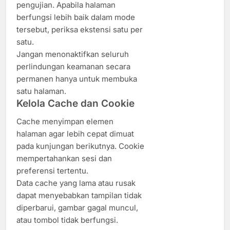
pengujian. Apabila halaman
berfungsi lebih baik dalam mode
tersebut, periksa ekstensi satu per
satu.
Jangan menonaktifkan seluruh
perlindungan keamanan secara
permanen hanya untuk membuka
satu halaman.
Kelola Cache dan Cookie
Cache menyimpan elemen
halaman agar lebih cepat dimuat
pada kunjungan berikutnya. Cookie
mempertahankan sesi dan
preferensi tertentu.
Data cache yang lama atau rusak
dapat menyebabkan tampilan tidak
diperbarui, gambar gagal muncul,
atau tombol tidak berfungsi.