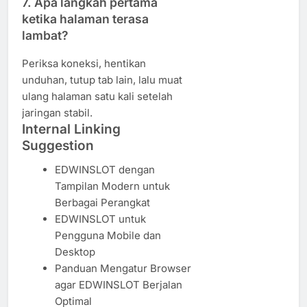
7. Apa langkah pertama
ketika halaman terasa
lambat?
Periksa koneksi, hentikan
unduhan, tutup tab lain, lalu muat
ulang halaman satu kali setelah
jaringan stabil.
Internal Linking
Suggestion
EDWINSLOT dengan
Tampilan Modern untuk
Berbagai Perangkat
EDWINSLOT untuk
Pengguna Mobile dan
Desktop
Panduan Mengatur Browser
agar EDWINSLOT Berjalan
Optimal