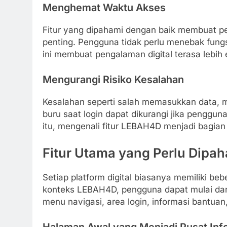
Menghemat Waktu Akses
Fitur yang dipahami dengan baik membuat 
penting. Pengguna tidak perlu menebak fung
ini membuat pengalaman digital terasa lebih e
Mengurangi Risiko Kesalahan
Kesalahan seperti salah memasukkan data, m
buru saat login dapat dikurangi jika pengg
itu, mengenali fitur LEBAH4D menjadi bagia
Fitur Utama yang Perlu Dipa
Setiap platform digital biasanya memiliki be
konteks LEBAH4D, pengguna dapat mulai dari
menu navigasi, area login, informasi bantua
Halaman Awal yang Menjadi Pusat Inf