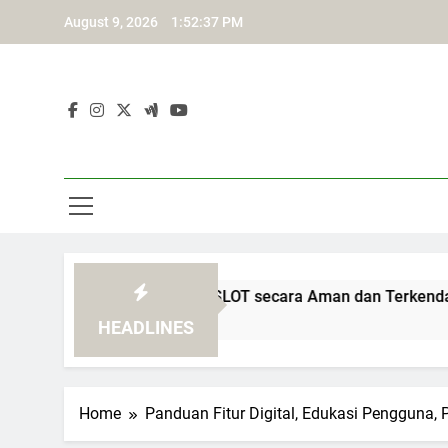
Skip
August 9, 2026
1:52:38 PM
to
content
Fim
Dapa
ngguna di EDWINSLOT secara Aman dan Terkendali
Car
2 We
HEADLINES
Home
Panduan Fitur Digital, Edukasi Pengguna