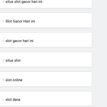
situs slot gacor hari ini
Slot Gacor Hari ini
slot gacor hari ini
situs slot
slot online
slot dana