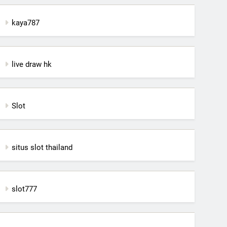
kaya787
live draw hk
Slot
situs slot thailand
slot777