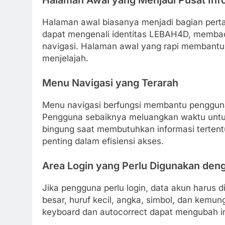
Halaman awal biasanya menjadi bagian perta
dapat mengenali identitas LEBAH4D, memba
navigasi. Halaman awal yang rapi membantu 
menjelajah.
Menu Navigasi yang Terarah
Menu navigasi berfungsi membantu pengguna 
Pengguna sebaiknya meluangkan waktu untu
bingung saat membutuhkan informasi tertentu
penting dalam efisiensi akses.
Area Login yang Perlu Digunakan denga
Jika pengguna perlu login, data akun harus d
besar, huruf kecil, angka, simbol, dan kemu
keyboard dan autocorrect dapat mengubah in