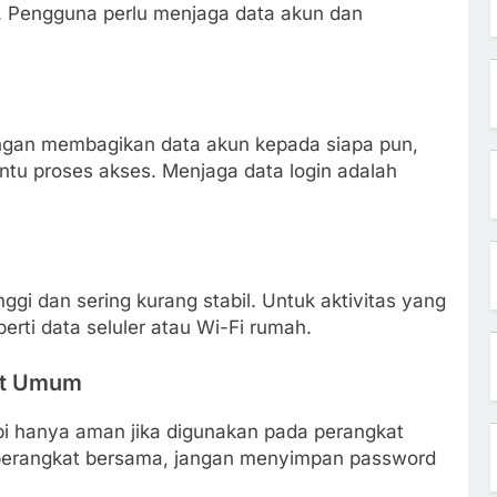
. Pengguna perlu menjaga data akun dan
angan membagikan data akun kepada siapa pun,
u proses akses. Menjaga data login adalah
nggi dan sering kurang stabil. Untuk aktivitas yang
erti data seluler atau Wi-Fi rumah.
at Umum
pi hanya aman jika digunakan pada perangkat
n perangkat bersama, jangan menyimpan password