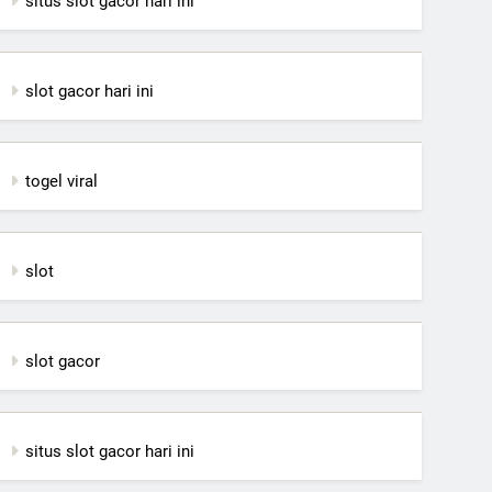
situs slot gacor hari ini
slot gacor hari ini
togel viral
slot
slot gacor
situs slot gacor hari ini