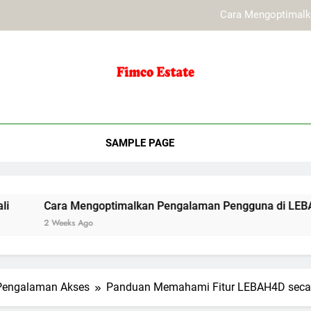
Cara Mengoptimal
Cara Mengoptimalkan Pengalaman Akses E
Cara Mengoptimalkan Pengalaman Akses
co Estate
Cara Mengoptimalkan Pengalaman Pengguna di ED
tkan Properti Impian Anda Dengan FIMCO Estate. Agen Real 
Sempurna.
Cara Mengoptimal
SAMPLE PAGE
Cara Mengoptimalkan Pengalaman Akses E
Cara Mengoptimalkan Pengalaman Akses
a Mengoptimalkan Pengalaman Pengguna di LEBAH4D
eks Ago
, Pengalaman Akses
Panduan Memahami Fitur LEBAH4D secar