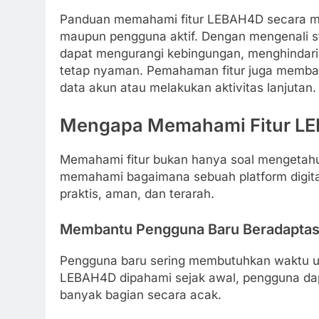
Panduan memahami fitur LEBAH4D secara mu
maupun pengguna aktif. Dengan mengenali s
dapat mengurangi kebingungan, menghindari 
tetap nyaman. Pemahaman fitur juga memban
data akun atau melakukan aktivitas lanjutan.
Mengapa Memahami Fitur LEB
Memahami fitur bukan hanya soal mengetahui 
memahami bagaimana sebuah platform digita
praktis, aman, dan terarah.
Membantu Pengguna Baru Beradaptas
Pengguna baru sering membutuhkan waktu unt
LEBAH4D dipahami sejak awal, pengguna dap
banyak bagian secara acak.