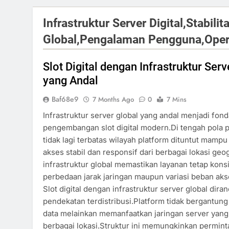
Infrastruktur Server Digital,Stabi
Global,Pengalaman Pengguna,Opera
Slot Digital dengan Infrastruktur Serv
yang Andal
Baf68e9
7 Months Ago
0
7 Mins
Infrastruktur server global yang andal menjadi fon
pengembangan slot digital modern.Di tengah pola
tidak lagi terbatas wilayah platform dituntut mam
akses stabil dan responsif dari berbagai lokasi geo
infrastruktur global memastikan layanan tetap konsi
perbedaan jarak jaringan maupun variasi beban aks
Slot digital dengan infrastruktur server global dira
pendekatan terdistribusi.Platform tidak bergantung
data melainkan memanfaatkan jaringan server yang 
berbagai lokasi.Struktur ini memungkinkan permin