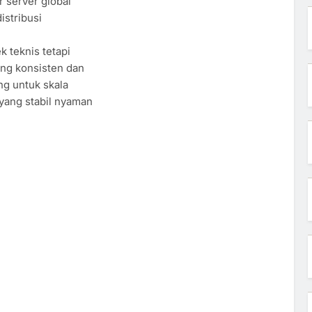
r server global
istribusi
 teknis tetapi
ang konsisten dan
ng untuk skala
yang stabil nyaman