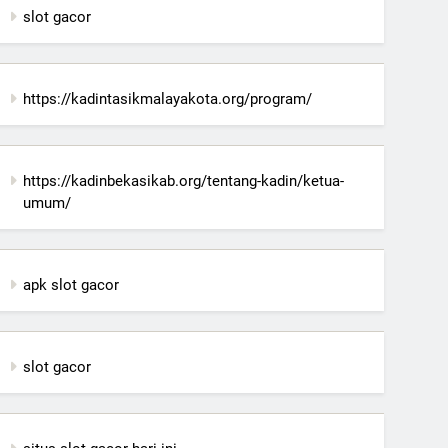
slot gacor
https://kadintasikmalayakota.org/program/
https://kadinbekasikab.org/tentang-kadin/ketua-
umum/
apk slot gacor
slot gacor