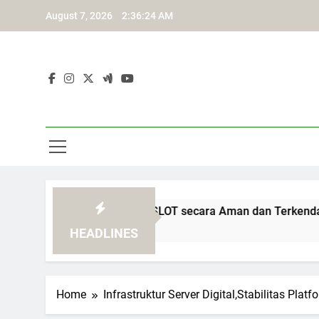
Skip
August 7, 2026
2:36:25 AM
to
content
Fim
Dapa
ngguna di EDWINSLOT secara Aman dan Terkendali
Ca
2 W
HEADLINES
Home
Infrastruktur Server Digital,Stabilitas P