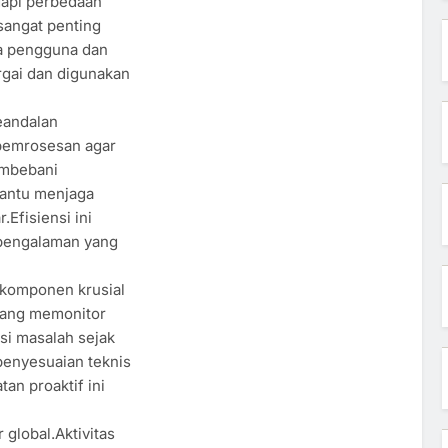
api perbedaan
 sangat penting
a pengguna dan
rgai dan digunakan
keandalan
 pemrosesan agar
embebani
bantu menjaga
Efisiensi ini
pengalaman yang
 komponen krusial
tang memonitor
si masalah sejak
enyesuaian teknis
n proaktif ini
global.Aktivitas