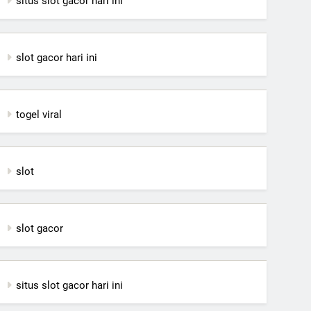
situs slot gacor hari ini
slot gacor hari ini
togel viral
slot
slot gacor
situs slot gacor hari ini