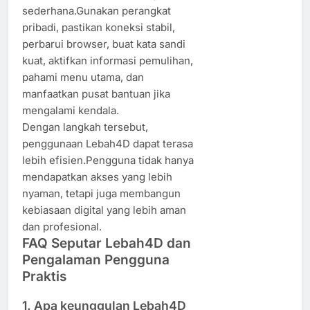
sederhana.Gunakan perangkat
pribadi, pastikan koneksi stabil,
perbarui browser, buat kata sandi
kuat, aktifkan informasi pemulihan,
pahami menu utama, dan
manfaatkan pusat bantuan jika
mengalami kendala.
Dengan langkah tersebut,
penggunaan Lebah4D dapat terasa
lebih efisien.Pengguna tidak hanya
mendapatkan akses yang lebih
nyaman, tetapi juga membangun
kebiasaan digital yang lebih aman
dan profesional.
FAQ Seputar Lebah4D dan
Pengalaman Pengguna
Praktis
1. Apa keunggulan Lebah4D