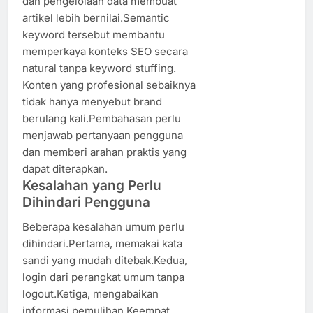
dan pengelolaan data membuat
artikel lebih bernilai.Semantic
keyword tersebut membantu
memperkaya konteks SEO secara
natural tanpa keyword stuffing.
Konten yang profesional sebaiknya
tidak hanya menyebut brand
berulang kali.Pembahasan perlu
menjawab pertanyaan pengguna
dan memberi arahan praktis yang
dapat diterapkan.
Kesalahan yang Perlu
Dihindari Pengguna
Beberapa kesalahan umum perlu
dihindari.Pertama, memakai kata
sandi yang mudah ditebak.Kedua,
login dari perangkat umum tanpa
logout.Ketiga, mengabaikan
informasi pemulihan.Keempat,