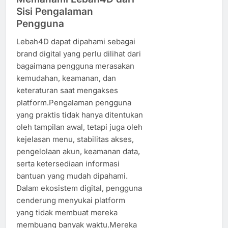
Sisi Pengalaman
Pengguna
Lebah4D dapat dipahami sebagai
brand digital yang perlu dilihat dari
bagaimana pengguna merasakan
kemudahan, keamanan, dan
keteraturan saat mengakses
platform.Pengalaman pengguna
yang praktis tidak hanya ditentukan
oleh tampilan awal, tetapi juga oleh
kejelasan menu, stabilitas akses,
pengelolaan akun, keamanan data,
serta ketersediaan informasi
bantuan yang mudah dipahami.
Dalam ekosistem digital, pengguna
cenderung menyukai platform
yang tidak membuat mereka
membuang banyak waktu.Mereka