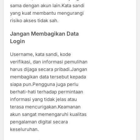
sama dengan akun lain.Kata sandi
yang kuat membantu mengurangi
risiko akses tidak sah.
Jangan Membagikan Data
Login
Username, kata sandi, kode
verifikasi, dan informasi pemulihan
harus dijaga secara pribadi.Jangan
membagikan data tersebut kepada
siapa pun.Pengguna juga perlu
berhati-hati terhadap permintaan
informasi yang tidak jelas atau
terasa mencurigakan.Keamanan
akun sangat memengaruhi kualitas
pengalaman digital secara
keseluruhan.