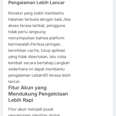
Pengalaman Lebih Lancar
Koneksi yang stabil membantu
halaman terbuka dengan baik.Jika
akses terasa lambat, pengguna
tidak perlu langsung
menyimpulkan bahwa platform
bermasalah.Periksa jaringan,
bersihkan cache, tutup aplikasi
yang tidak diperlukan, lalu coba
kembali secara bertahap.Langkah
sederhana ini dapat membantu
pengalaman Lebah4D terasa lebih
lancar.
Fitur Akun yang
Mendukung Pengelolaan
Lebih Rapi
Fitur akun menjadi pusat
pengelolaan identitas digital