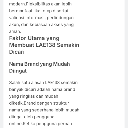
modern.Fleksibilitas akan lebih
bermanfaat jika tetap disertai
validasi informasi, perlindungan
akun, dan kebiasaan akses yang
aman.
Faktor Utama yang
Membuat LAE138 Semakin
Dicari
Nama Brand yang Mudah
Diingat
Salah satu alasan LAE138 semakin
banyak dicari adalah nama brand
yang ringkas dan mudah
diketik.Brand dengan struktur
nama yang sederhana lebih mudah
diingat oleh pengguna
online.Ketika pengguna pernah