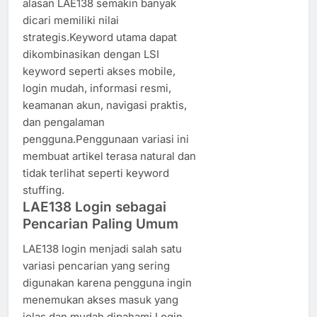
alasan LAE138 semakin banyak
dicari memiliki nilai
strategis.Keyword utama dapat
dikombinasikan dengan LSI
keyword seperti akses mobile,
login mudah, informasi resmi,
keamanan akun, navigasi praktis,
dan pengalaman
pengguna.Penggunaan variasi ini
membuat artikel terasa natural dan
tidak terlihat seperti keyword
stuffing.
LAE138 Login sebagai
Pencarian Paling Umum
LAE138 login menjadi salah satu
variasi pencarian yang sering
digunakan karena pengguna ingin
menemukan akses masuk yang
jelas dan mudah dipahami.Login