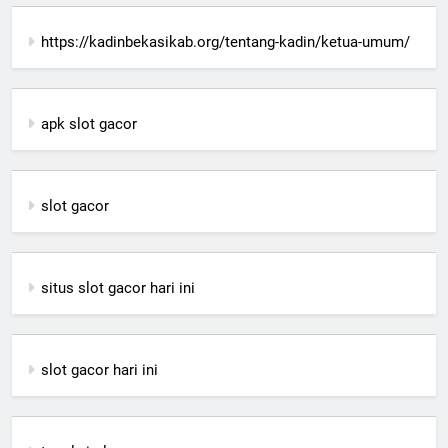
https://kadinbekasikab.org/tentang-kadin/ketua-umum/
apk slot gacor
slot gacor
situs slot gacor hari ini
slot gacor hari ini