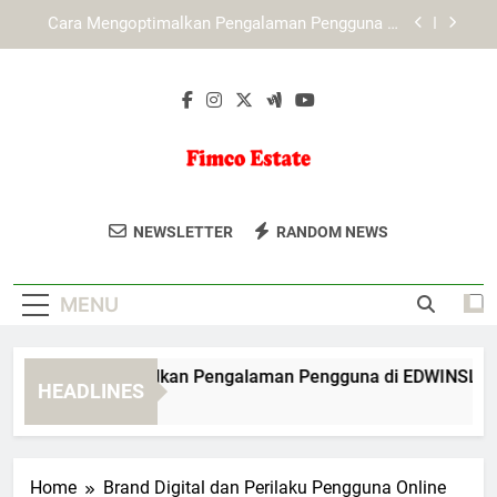
Skip
Cara Mengoptimalkan Pengalaman Akses
to
EDWINSLOT secara Nyaman dan Terarah
content
Cara Mengoptimalkan Pengalaman Akses
LEBAH4D secara Nyaman dan Terarah
Cara Mengoptimalkan Pengalaman Pengguna di
EDWINSLOT secara Aman dan Terkendali
Cara Mengoptimalkan Pengalaman Pengguna di
LEBAH4D
Fimco Estate
Dapatkan Properti Impian Anda Dengan
Cara Mengoptimalkan Pengalaman Akses
NEWSLETTER
RANDOM NEWS
EDWINSLOT secara Nyaman dan Terarah
FIMCO Estate. Agen Real Estate Yang
Cara Mengoptimalkan Pengalaman Akses
Siap Membantu Anda Menemukan
LEBAH4D secara Nyaman dan Terarah
MENU
Rumah Yang Sempurna.
ara Mengoptimalkan Pengalaman Pengguna di EDWINSLOT sec
HEADLINES
Weeks Ago
Home
Brand Digital dan Perilaku Pengguna Online