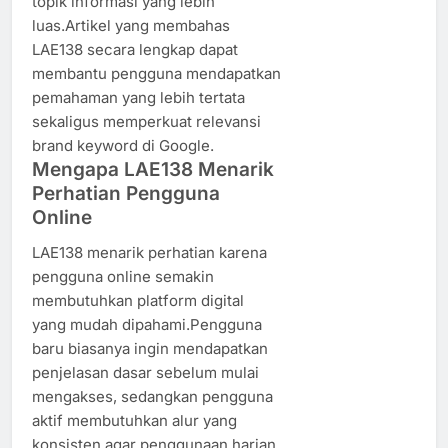
topik informasi yang lebih
luas.Artikel yang membahas
LAE138 secara lengkap dapat
membantu pengguna mendapatkan
pemahaman yang lebih tertata
sekaligus memperkuat relevansi
brand keyword di Google.
Mengapa LAE138 Menarik
Perhatian Pengguna
Online
LAE138 menarik perhatian karena
pengguna online semakin
membutuhkan platform digital
yang mudah dipahami.Pengguna
baru biasanya ingin mendapatkan
penjelasan dasar sebelum mulai
mengakses, sedangkan pengguna
aktif membutuhkan alur yang
konsisten agar penggunaan harian