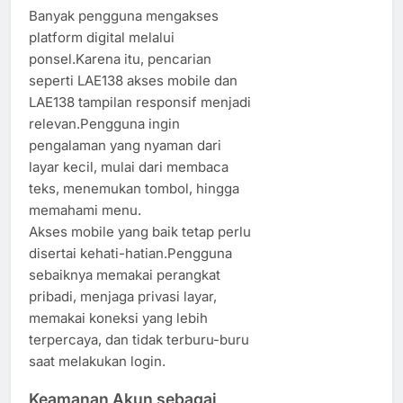
Banyak pengguna mengakses
platform digital melalui
ponsel.Karena itu, pencarian
seperti LAE138 akses mobile dan
LAE138 tampilan responsif menjadi
relevan.Pengguna ingin
pengalaman yang nyaman dari
layar kecil, mulai dari membaca
teks, menemukan tombol, hingga
memahami menu.
Akses mobile yang baik tetap perlu
disertai kehati-hatian.Pengguna
sebaiknya memakai perangkat
pribadi, menjaga privasi layar,
memakai koneksi yang lebih
terpercaya, dan tidak terburu-buru
saat melakukan login.
Keamanan Akun sebagai