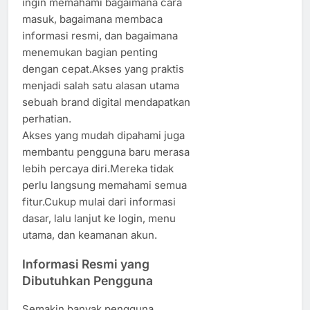
ingin memahami bagaimana cara
masuk, bagaimana membaca
informasi resmi, dan bagaimana
menemukan bagian penting
dengan cepat.Akses yang praktis
menjadi salah satu alasan utama
sebuah brand digital mendapatkan
perhatian.
Akses yang mudah dipahami juga
membantu pengguna baru merasa
lebih percaya diri.Mereka tidak
perlu langsung memahami semua
fitur.Cukup mulai dari informasi
dasar, lalu lanjut ke login, menu
utama, dan keamanan akun.
Informasi Resmi yang
Dibutuhkan Pengguna
Semakin banyak pengguna