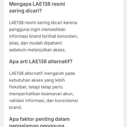
Mengapa LAE138 resmi
sering dicari?
LAE138 resmi sering dicari karena
pengguna ingin memastikan
informasi brand terlihat konsisten,
jelas, dan mudah dipahami
sebelum melanjutkan akses.
Apa arti LAE138 alternatif?
LAE138 alternatif mengarah pada
kebutuhan akses yang lebih
fleksibel, tetapi tetap perlu
memperhatikan keamanan akun,
validasi informasi, dan konsistensi
brand.
Apa faktor penting dalam
pengalaman pengguna