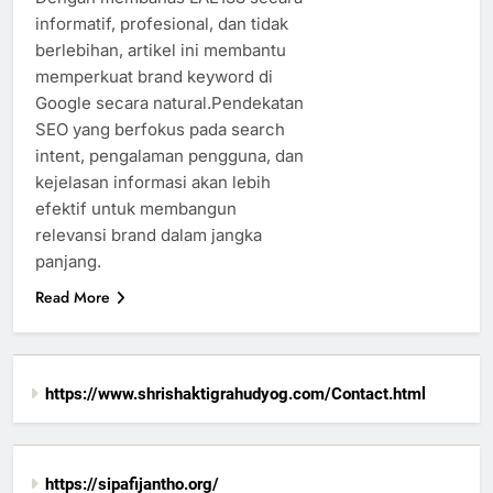
informatif, profesional, dan tidak
berlebihan, artikel ini membantu
memperkuat brand keyword di
Google secara natural.Pendekatan
SEO yang berfokus pada search
intent, pengalaman pengguna, dan
kejelasan informasi akan lebih
efektif untuk membangun
relevansi brand dalam jangka
panjang.
Read More
https://www.shrishaktigrahudyog.com/Contact.html
https://sipafijantho.org/