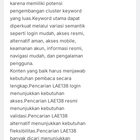
karena memiliki potensi
pengembangan cluster keyword
yang luas.Keyword utama dapat
diperkuat melalui variasi semantik
seperti login mudah, akses resmi,
alternatif aman, akses mobile,
keamanan akun, informasi resmi,
navigasi mudah, dan pengalaman
pengguna.
Konten yang baik harus menjawab
kebutuhan pembaca secara
lengkap.Pencarian LAE138 login
menunjukkan kebutuhan
akses.Pencarian LAE138 resmi
menunjukkan kebutuhan
validasi.Pencarian LAE138
alternatif menunjukkan kebutuhan
fleksibilitas.Pencarian LAE138
banyak dicari menunjukkan