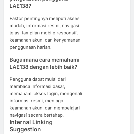
LAE138?
Faktor pentingnya meliputi akses
mudah, informasi resmi, navigasi
jelas, tampilan mobile responsif,
keamanan akun, dan kenyamanan
penggunaan harian.
Bagaimana cara memahami
LAE138 dengan lebih baik?
Pengguna dapat mulai dari
membaca informasi dasar,
memahami akses login, mengenali
informasi resmi, menjaga
keamanan akun, dan mempelajari
navigasi secara bertahap.
Internal Linking
Suggestion