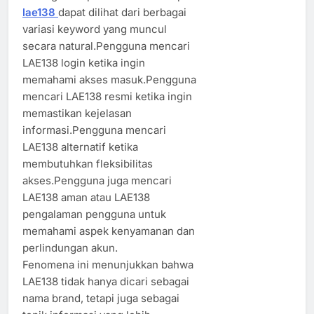
lae138
dapat dilihat dari berbagai
variasi keyword yang muncul
secara natural.Pengguna mencari
LAE138 login ketika ingin
memahami akses masuk.Pengguna
mencari LAE138 resmi ketika ingin
memastikan kejelasan
informasi.Pengguna mencari
LAE138 alternatif ketika
membutuhkan fleksibilitas
akses.Pengguna juga mencari
LAE138 aman atau LAE138
pengalaman pengguna untuk
memahami aspek kenyamanan dan
perlindungan akun.
Fenomena ini menunjukkan bahwa
LAE138 tidak hanya dicari sebagai
nama brand, tetapi juga sebagai