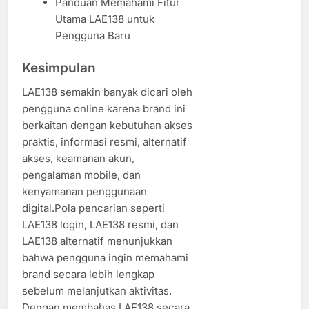
Panduan Memahami Fitur
Utama LAE138 untuk
Pengguna Baru
Kesimpulan
LAE138 semakin banyak dicari oleh
pengguna online karena brand ini
berkaitan dengan kebutuhan akses
praktis, informasi resmi, alternatif
akses, keamanan akun,
pengalaman mobile, dan
kenyamanan penggunaan
digital.Pola pencarian seperti
LAE138 login, LAE138 resmi, dan
LAE138 alternatif menunjukkan
bahwa pengguna ingin memahami
brand secara lebih lengkap
sebelum melanjutkan aktivitas.
Dengan membahas LAE138 secara