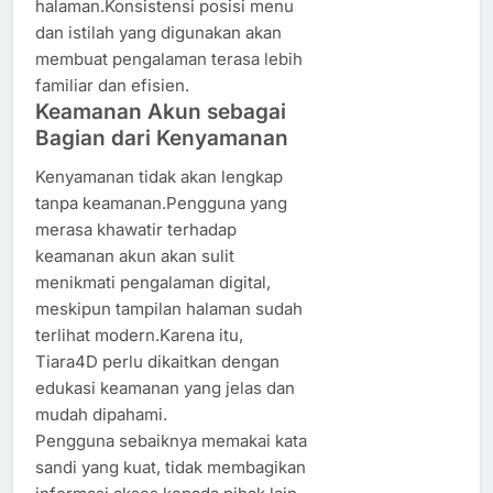
halaman.Konsistensi posisi menu
dan istilah yang digunakan akan
membuat pengalaman terasa lebih
familiar dan efisien.
Keamanan Akun sebagai
Bagian dari Kenyamanan
Kenyamanan tidak akan lengkap
tanpa keamanan.Pengguna yang
merasa khawatir terhadap
keamanan akun akan sulit
menikmati pengalaman digital,
meskipun tampilan halaman sudah
terlihat modern.Karena itu,
Tiara4D perlu dikaitkan dengan
edukasi keamanan yang jelas dan
mudah dipahami.
Pengguna sebaiknya memakai kata
sandi yang kuat, tidak membagikan