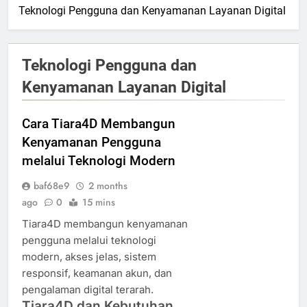
Teknologi Pengguna dan Kenyamanan Layanan Digital
Teknologi Pengguna dan
Kenyamanan Layanan Digital
Cara Tiara4D Membangun
Kenyamanan Pengguna
melalui Teknologi Modern
baf68e9
2 months
ago
0
15 mins
Tiara4D membangun kenyamanan
pengguna melalui teknologi
modern, akses jelas, sistem
responsif, keamanan akun, dan
pengalaman digital terarah.
Tiara4D dan Kebutuhan