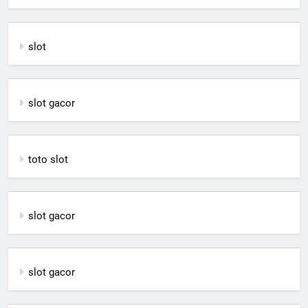
slot
slot gacor
toto slot
slot gacor
slot gacor