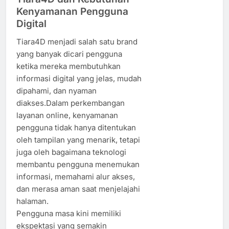
Kenyamanan Pengguna
Digital
Tiara4D menjadi salah satu brand
yang banyak dicari pengguna
ketika mereka membutuhkan
informasi digital yang jelas, mudah
dipahami, dan nyaman
diakses.Dalam perkembangan
layanan online, kenyamanan
pengguna tidak hanya ditentukan
oleh tampilan yang menarik, tetapi
juga oleh bagaimana teknologi
membantu pengguna menemukan
informasi, memahami alur akses,
dan merasa aman saat menjelajahi
halaman.
Pengguna masa kini memiliki
ekspektasi yang semakin