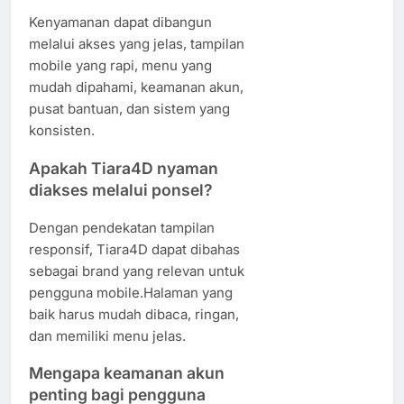
Kenyamanan dapat dibangun
melalui akses yang jelas, tampilan
mobile yang rapi, menu yang
mudah dipahami, keamanan akun,
pusat bantuan, dan sistem yang
konsisten.
Apakah Tiara4D nyaman
diakses melalui ponsel?
Dengan pendekatan tampilan
responsif, Tiara4D dapat dibahas
sebagai brand yang relevan untuk
pengguna mobile.Halaman yang
baik harus mudah dibaca, ringan,
dan memiliki menu jelas.
Mengapa keamanan akun
penting bagi pengguna