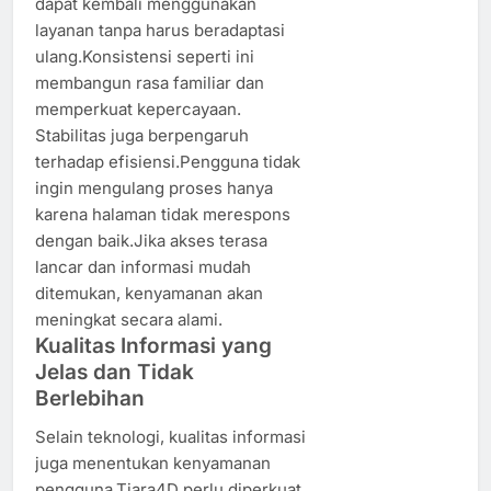
dapat kembali menggunakan
layanan tanpa harus beradaptasi
ulang.Konsistensi seperti ini
membangun rasa familiar dan
memperkuat kepercayaan.
Stabilitas juga berpengaruh
terhadap efisiensi.Pengguna tidak
ingin mengulang proses hanya
karena halaman tidak merespons
dengan baik.Jika akses terasa
lancar dan informasi mudah
ditemukan, kenyamanan akan
meningkat secara alami.
Kualitas Informasi yang
Jelas dan Tidak
Berlebihan
Selain teknologi, kualitas informasi
juga menentukan kenyamanan
pengguna.Tiara4D perlu diperkuat