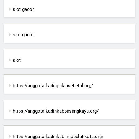
slot gacor
slot gacor
slot
https://anggota.kadinpulausebetul.org/
https://anggota.kadinkabpasangkayu.org/
https://anggota.kadinkablimapuluhkota.org/