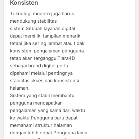
Konsisten
Teknologi modern juga harus
mendukung stabilitas
sistem.Sebuah layanan digital
dapat memiliki tampilan menarik,
tetapi jika sering lambat atau tidak
konsisten, pengalaman pengguna
tetap akan terganggu.Tiara4D
sebagai brand digital perlu
dipahami melalui pentingnya
stabilitas akses dan konsistensi
halaman.
Sistem yang stabil membantu
pengguna mendapatkan
pengalaman yang sama dari waktu
ke waktu.Pengguna baru dapat
memahami struktur halaman
dengan lebih cepat.Pengguna lama