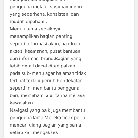
pengguna melalui susunan menu
yang sederhana, konsisten, dan
mudah dipahami.
Menu utama sebaiknya
menampilkan bagian penting
seperti informasi akun, panduan
akses, keamanan, pusat bantuan,
dan informasi brand.Bagian yang
lebih detail dapat ditempatkan
pada sub-menu agar halaman tidak
terlihat terlalu penuh.Pendekatan
seperti ini membantu pengguna
baru memahami alur tanpa merasa
kewalahan.
Navigasi yang baik juga membantu
pengguna lama.Mereka tidak perlu
mencari ulang bagian yang sama
setiap kali mengakses