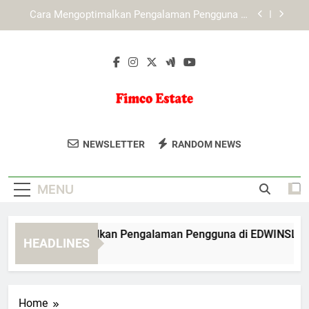
Skip
Cara Mengoptimalkan Pengalaman Akses
to
EDWINSLOT secara Nyaman dan Terarah
content
Cara Mengoptimalkan Pengalaman Akses
LEBAH4D secara Nyaman dan Terarah
Cara Mengoptimalkan Pengalaman Pengguna di
EDWINSLOT secara Aman dan Terkendali
Cara Mengoptimalkan Pengalaman Pengguna di
LEBAH4D
Fimco Estate
Dapatkan Properti Impian Anda Dengan
Cara Mengoptimalkan Pengalaman Akses
NEWSLETTER
RANDOM NEWS
EDWINSLOT secara Nyaman dan Terarah
FIMCO Estate. Agen Real Estate Yang
Cara Mengoptimalkan Pengalaman Akses
Siap Membantu Anda Menemukan
LEBAH4D secara Nyaman dan Terarah
MENU
Rumah Yang Sempurna.
ra Mengoptimalkan Pengalaman Pengguna di EDWINSLOT sec
HEADLINES
Weeks Ago
Home