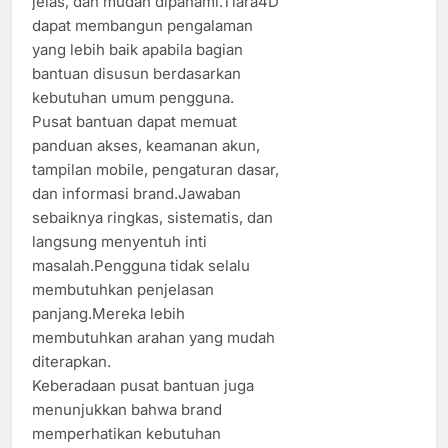
jelas, dan mudah dipahami.Tiara4D
dapat membangun pengalaman
yang lebih baik apabila bagian
bantuan disusun berdasarkan
kebutuhan umum pengguna.
Pusat bantuan dapat memuat
panduan akses, keamanan akun,
tampilan mobile, pengaturan dasar,
dan informasi brand.Jawaban
sebaiknya ringkas, sistematis, dan
langsung menyentuh inti
masalah.Pengguna tidak selalu
membutuhkan penjelasan
panjang.Mereka lebih
membutuhkan arahan yang mudah
diterapkan.
Keberadaan pusat bantuan juga
menunjukkan bahwa brand
memperhatikan kebutuhan