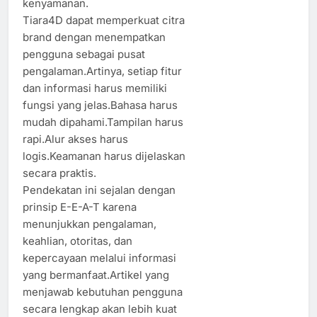
kenyamanan.
Tiara4D dapat memperkuat citra
brand dengan menempatkan
pengguna sebagai pusat
pengalaman.Artinya, setiap fitur
dan informasi harus memiliki
fungsi yang jelas.Bahasa harus
mudah dipahami.Tampilan harus
rapi.Alur akses harus
logis.Keamanan harus dijelaskan
secara praktis.
Pendekatan ini sejalan dengan
prinsip E-E-A-T karena
menunjukkan pengalaman,
keahlian, otoritas, dan
kepercayaan melalui informasi
yang bermanfaat.Artikel yang
menjawab kebutuhan pengguna
secara lengkap akan lebih kuat