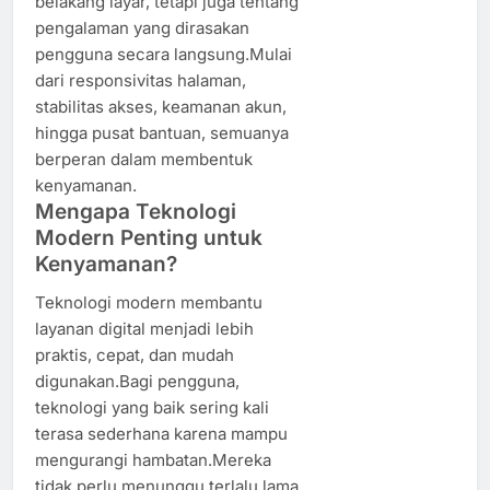
belakang layar, tetapi juga tentang
pengalaman yang dirasakan
pengguna secara langsung.Mulai
dari responsivitas halaman,
stabilitas akses, keamanan akun,
hingga pusat bantuan, semuanya
berperan dalam membentuk
kenyamanan.
Mengapa Teknologi
Modern Penting untuk
Kenyamanan?
Teknologi modern membantu
layanan digital menjadi lebih
praktis, cepat, dan mudah
digunakan.Bagi pengguna,
teknologi yang baik sering kali
terasa sederhana karena mampu
mengurangi hambatan.Mereka
tidak perlu menunggu terlalu lama,