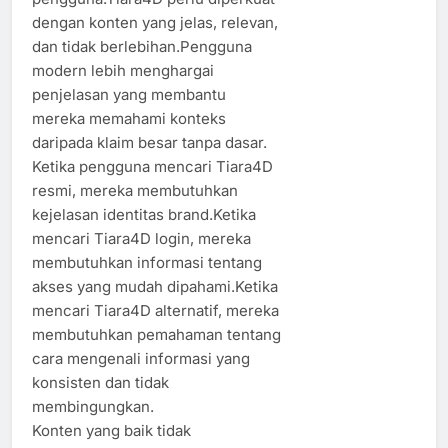
dengan konten yang jelas, relevan,
dan tidak berlebihan.Pengguna
modern lebih menghargai
penjelasan yang membantu
mereka memahami konteks
daripada klaim besar tanpa dasar.
Ketika pengguna mencari Tiara4D
resmi, mereka membutuhkan
kejelasan identitas brand.Ketika
mencari Tiara4D login, mereka
membutuhkan informasi tentang
akses yang mudah dipahami.Ketika
mencari Tiara4D alternatif, mereka
membutuhkan pemahaman tentang
cara mengenali informasi yang
konsisten dan tidak
membingungkan.
Konten yang baik tidak