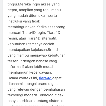
tinggi.Mereka ingin akses yang
cepat, tampilan yang rapi, menu
yang mudah ditemukan, serta
instruksi yang tidak
membingungkan.Ketika seseorang
mencari Tiara4D login, Tiara4D
resmi, atau Tiara4D alternatif,
kebutuhan utamanya adalah
mendapatkan kejelasan.Brand
yang mampu menjawab kebutuhan
tersebut dengan bahasa yang
informatif akan lebih mudah
membangun kepercayaan.
Dalam konteks ini,
tiara4d
dapat
dipahami sebagai brand digital
yang relevan dengan pembahasan
teknologi modern.Teknologi tidak
hanya berbicara tentang sistem di