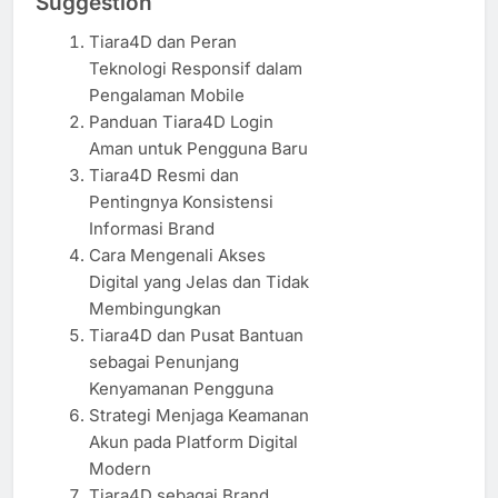
Suggestion
Tiara4D dan Peran
Teknologi Responsif dalam
Pengalaman Mobile
Panduan Tiara4D Login
Aman untuk Pengguna Baru
Tiara4D Resmi dan
Pentingnya Konsistensi
Informasi Brand
Cara Mengenali Akses
Digital yang Jelas dan Tidak
Membingungkan
Tiara4D dan Pusat Bantuan
sebagai Penunjang
Kenyamanan Pengguna
Strategi Menjaga Keamanan
Akun pada Platform Digital
Modern
Tiara4D sebagai Brand