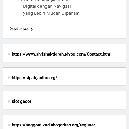
Digital dengan Navigasi
yang Lebih Mudah Dipahami
Read More
https://www.shrishaktigrahudyog.com/Contact.html
https://sipafijantho.org/
slot gacor
https://anggota.kadinbogorkab.org/register