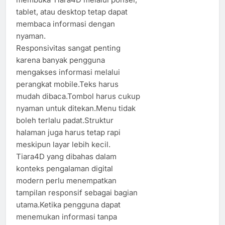
tablet, atau desktop tetap dapat
membaca informasi dengan
nyaman.
Responsivitas sangat penting
karena banyak pengguna
mengakses informasi melalui
perangkat mobile.Teks harus
mudah dibaca.Tombol harus cukup
nyaman untuk ditekan.Menu tidak
boleh terlalu padat.Struktur
halaman juga harus tetap rapi
meskipun layar lebih kecil.
Tiara4D yang dibahas dalam
konteks pengalaman digital
modern perlu menempatkan
tampilan responsif sebagai bagian
utama.Ketika pengguna dapat
menemukan informasi tanpa