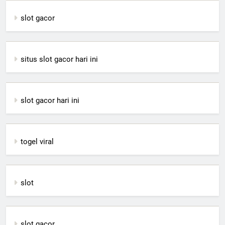
slot gacor
situs slot gacor hari ini
slot gacor hari ini
togel viral
slot
slot gacor