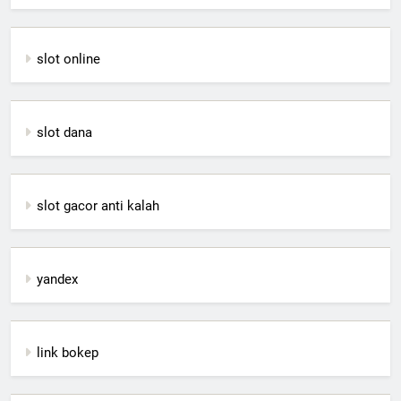
slot online
slot dana
slot gacor anti kalah
yandex
link bokep