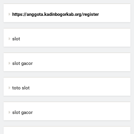
https://anggota.kadinbogorkab.org/register
slot
slot gacor
toto slot
slot gacor