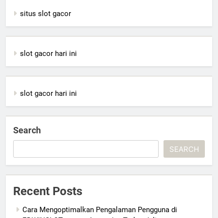
situs slot gacor
slot gacor hari ini
slot gacor hari ini
Search
SEARCH
Recent Posts
Cara Mengoptimalkan Pengalaman Pengguna di