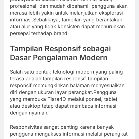
profesional, dan mudah dipahami, pengguna akan
merasa lebih yakin untuk melanjutkan eksplorasi
informasi.Sebaliknya, tampilan yang berantakan
atau alur yang tidak konsisten dapat menurunkan
persepsi terhadap brand.
Tampilan Responsif sebagai
Dasar Pengalaman Modern
Salah satu bentuk teknologi modern yang paling
terasa adalah tampilan responsif.Tampilan
responsif memungkinkan halaman menyesuaikan
diri dengan ukuran layar perangkat.Pengguna
yang membuka Tiara4D melalui ponsel, tablet,
atau desktop tetap dapat membaca informasi
dengan nyaman.
Responsivitas sangat penting karena banyak
pengguna mengakses informasi melalui perangkat