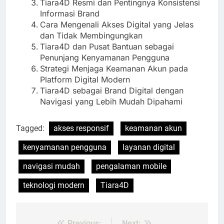
Tiara4D Resmi dan Pentingnya Konsistensi
Informasi Brand
Cara Mengenali Akses Digital yang Jelas
dan Tidak Membingungkan
Tiara4D dan Pusat Bantuan sebagai
Penunjang Kenyamanan Pengguna
Strategi Menjaga Keamanan Akun pada
Platform Digital Modern
Tiara4D sebagai Brand Digital dengan
Navigasi yang Lebih Mudah Dipahami
Tagged:
akses responsif
keamanan akun
kenyamanan pengguna
layanan digital
navigasi mudah
pengalaman mobile
teknologi modern
Tiara4D
Previous:
Next: