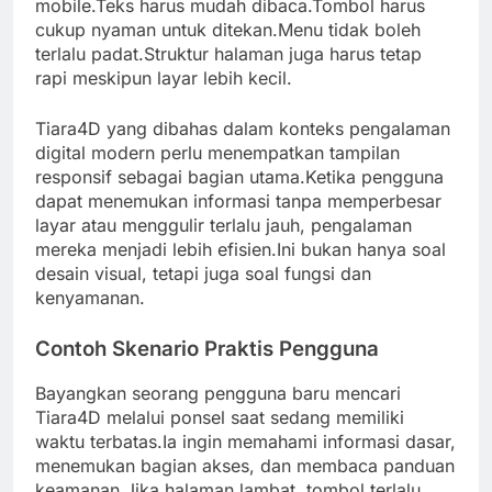
mobile.Teks harus mudah dibaca.Tombol harus
cukup nyaman untuk ditekan.Menu tidak boleh
terlalu padat.Struktur halaman juga harus tetap
rapi meskipun layar lebih kecil.
Tiara4D yang dibahas dalam konteks pengalaman
digital modern perlu menempatkan tampilan
responsif sebagai bagian utama.Ketika pengguna
dapat menemukan informasi tanpa memperbesar
layar atau menggulir terlalu jauh, pengalaman
mereka menjadi lebih efisien.Ini bukan hanya soal
desain visual, tetapi juga soal fungsi dan
kenyamanan.
Contoh Skenario Praktis Pengguna
Bayangkan seorang pengguna baru mencari
Tiara4D melalui ponsel saat sedang memiliki
waktu terbatas.Ia ingin memahami informasi dasar,
menemukan bagian akses, dan membaca panduan
keamanan.Jika halaman lambat, tombol terlalu