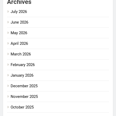
Archives
July 2026
June 2026
May 2026
April 2026
March 2026
February 2026
January 2026
December 2025
November 2025
October 2025