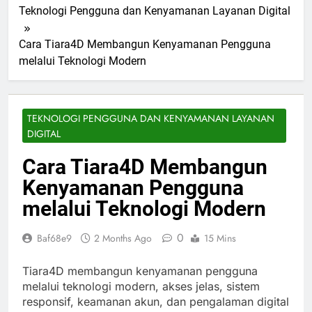
Teknologi Pengguna dan Kenyamanan Layanan Digital
Cara Tiara4D Membangun Kenyamanan Pengguna
melalui Teknologi Modern
TEKNOLOGI PENGGUNA DAN KENYAMANAN LAYANAN
DIGITAL
Cara Tiara4D Membangun
Kenyamanan Pengguna
melalui Teknologi Modern
0
Baf68e9
2 Months Ago
15 Mins
Tiara4D membangun kenyamanan pengguna
melalui teknologi modern, akses jelas, sistem
responsif, keamanan akun, dan pengalaman digital