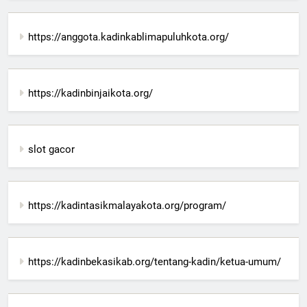
https://anggota.kadinkablimapuluhkota.org/
https://kadinbinjaikota.org/
slot gacor
https://kadintasikmalayakota.org/program/
https://kadinbekasikab.org/tentang-kadin/ketua-umum/