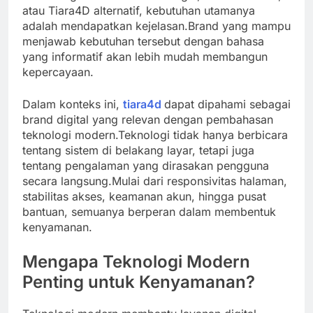
atau Tiara4D alternatif, kebutuhan utamanya
adalah mendapatkan kejelasan.Brand yang mampu
menjawab kebutuhan tersebut dengan bahasa
yang informatif akan lebih mudah membangun
kepercayaan.
Dalam konteks ini,
tiara4d
dapat dipahami sebagai
brand digital yang relevan dengan pembahasan
teknologi modern.Teknologi tidak hanya berbicara
tentang sistem di belakang layar, tetapi juga
tentang pengalaman yang dirasakan pengguna
secara langsung.Mulai dari responsivitas halaman,
stabilitas akses, keamanan akun, hingga pusat
bantuan, semuanya berperan dalam membentuk
kenyamanan.
Mengapa Teknologi Modern
Penting untuk Kenyamanan?