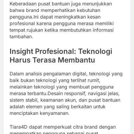
Keberadaan pusat bantuan juga menunjukkan
bahwa brand memperhatikan kebutuhan
pengguna.Ini dapat meningkatkan kesan
profesional karena pengguna merasa memiliki
tempat rujukan ketika membutuhkan informasi
tambahan.
Insight Profesional: Teknologi
Harus Terasa Membantu
Dalam analisis pengalaman digital, teknologi yang
baik bukan teknologi yang terlihat rumit,
melainkan teknologi yang membuat pengguna
merasa terbantu.Desain responsif, navigasi jelas,
sistem stabil, keamanan akun, dan pusat bantuan
adalah elemen yang saling berkaitan untuk
menciptakan kenyamanan.
Tiara4D dapat memperkuat citra brand dengan
menempatkan pengguna sebagai pusat