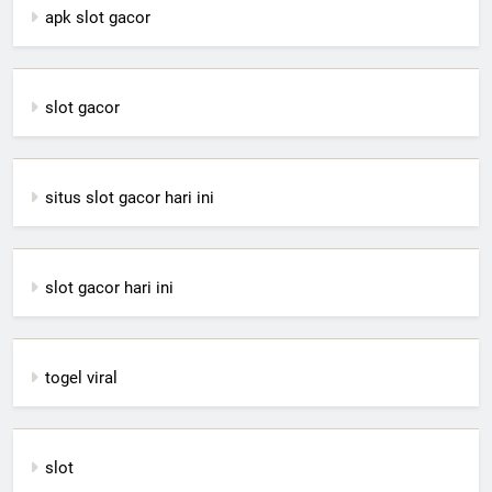
apk slot gacor
slot gacor
situs slot gacor hari ini
slot gacor hari ini
togel viral
slot