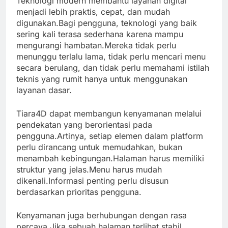
Teknologi modern membantu layanan digital
menjadi lebih praktis, cepat, dan mudah
digunakan.Bagi pengguna, teknologi yang baik
sering kali terasa sederhana karena mampu
mengurangi hambatan.Mereka tidak perlu
menunggu terlalu lama, tidak perlu mencari menu
secara berulang, dan tidak perlu memahami istilah
teknis yang rumit hanya untuk menggunakan
layanan dasar.
Tiara4D dapat membangun kenyamanan melalui
pendekatan yang berorientasi pada
pengguna.Artinya, setiap elemen dalam platform
perlu dirancang untuk memudahkan, bukan
menambah kebingungan.Halaman harus memiliki
struktur yang jelas.Menu harus mudah
dikenali.Informasi penting perlu disusun
berdasarkan prioritas pengguna.
Kenyamanan juga berhubungan dengan rasa
percaya.Jika sebuah halaman terlihat stabil,