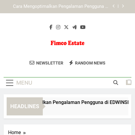
Skip
Cara Mengoptimalkan Pengalaman Akses
to
EDWINSLOT secara Nyaman dan Terarah
content
Cara Mengoptimalkan Pengalaman Akses
LEBAH4D secara Nyaman dan Terarah
Cara Mengoptimalkan Pengalaman Pengguna di
EDWINSLOT secara Aman dan Terkendali
Cara Mengoptimalkan Pengalaman Pengguna di
LEBAH4D
Fimco Estate
Dapatkan Properti Impian Anda Dengan
Cara Mengoptimalkan Pengalaman Akses
NEWSLETTER
RANDOM NEWS
EDWINSLOT secara Nyaman dan Terarah
FIMCO Estate. Agen Real Estate Yang
Cara Mengoptimalkan Pengalaman Akses
Siap Membantu Anda Menemukan
LEBAH4D secara Nyaman dan Terarah
MENU
Rumah Yang Sempurna.
ra Mengoptimalkan Pengalaman Pengguna di EDWINSLOT sec
HEADLINES
Week Ago
Home