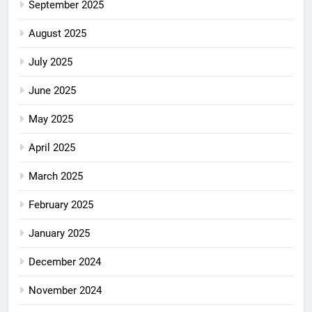
September 2025
August 2025
July 2025
June 2025
May 2025
April 2025
March 2025
February 2025
January 2025
December 2024
November 2024