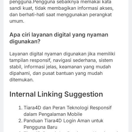
pengguna.Pengguna sebaiknya memakai kata
sandi kuat, tidak membagikan informasi akses,
dan berhati-hati saat menggunakan perangkat
umum.
Apa ciri layanan digital yang nyaman
digunakan?
Layanan digital nyaman digunakan jika memiliki
tampilan responsif, navigasi sederhana, sistem
stabil, informasi jelas, keamanan yang mudah
dipahami, dan pusat bantuan yang mudah
ditemukan.
Internal Linking Suggestion
Tiara4D dan Peran Teknologi Responsif
dalam Pengalaman Mobile
Panduan Tiara4D Login Aman untuk
Pengguna Baru