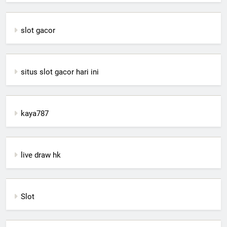
slot gacor
situs slot gacor hari ini
kaya787
live draw hk
Slot