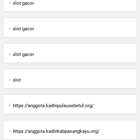
slot gacor
slot gacor
slot gacor
slot
https://anggota.kadinpulausebetul.org/
https://anggota.kadinkabpasangkayu.org/