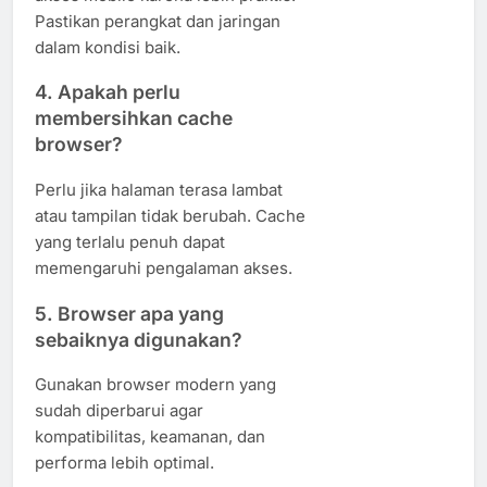
Pastikan perangkat dan jaringan
dalam kondisi baik.
4. Apakah perlu
membersihkan cache
browser?
Perlu jika halaman terasa lambat
atau tampilan tidak berubah. Cache
yang terlalu penuh dapat
memengaruhi pengalaman akses.
5. Browser apa yang
sebaiknya digunakan?
Gunakan browser modern yang
sudah diperbarui agar
kompatibilitas, keamanan, dan
performa lebih optimal.