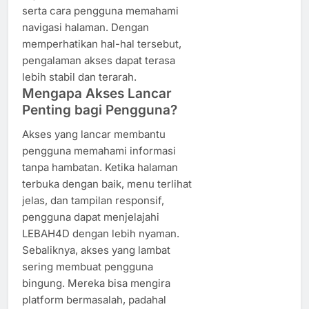
serta cara pengguna memahami
navigasi halaman. Dengan
memperhatikan hal-hal tersebut,
pengalaman akses dapat terasa
lebih stabil dan terarah.
Mengapa Akses Lancar
Penting bagi Pengguna?
Akses yang lancar membantu
pengguna memahami informasi
tanpa hambatan. Ketika halaman
terbuka dengan baik, menu terlihat
jelas, dan tampilan responsif,
pengguna dapat menjelajahi
LEBAH4D dengan lebih nyaman.
Sebaliknya, akses yang lambat
sering membuat pengguna
bingung. Mereka bisa mengira
platform bermasalah, padahal