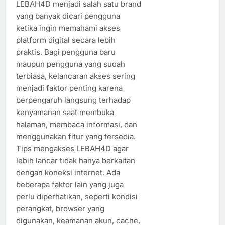
LEBAH4D menjadi salah satu brand
yang banyak dicari pengguna
ketika ingin memahami akses
platform digital secara lebih
praktis. Bagi pengguna baru
maupun pengguna yang sudah
terbiasa, kelancaran akses sering
menjadi faktor penting karena
berpengaruh langsung terhadap
kenyamanan saat membuka
halaman, membaca informasi, dan
menggunakan fitur yang tersedia.
Tips mengakses LEBAH4D agar
lebih lancar tidak hanya berkaitan
dengan koneksi internet. Ada
beberapa faktor lain yang juga
perlu diperhatikan, seperti kondisi
perangkat, browser yang
digunakan, keamanan akun, cache,