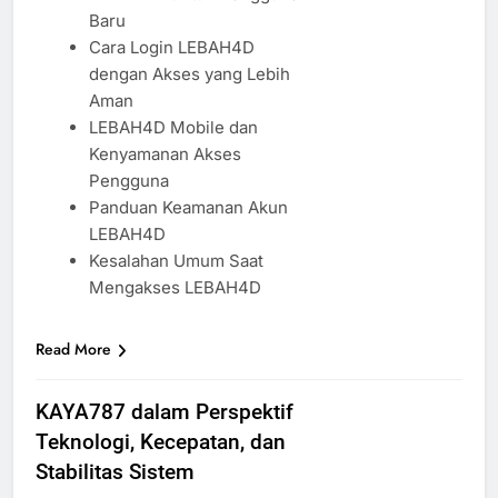
Baru
Cara Login LEBAH4D
dengan Akses yang Lebih
Aman
LEBAH4D Mobile dan
Kenyamanan Akses
Pengguna
Panduan Keamanan Akun
LEBAH4D
Kesalahan Umum Saat
Mengakses LEBAH4D
Read More
KAYA787 dalam Perspektif
Teknologi, Kecepatan, dan
Stabilitas Sistem