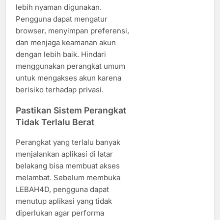
lebih nyaman digunakan.
Pengguna dapat mengatur
browser, menyimpan preferensi,
dan menjaga keamanan akun
dengan lebih baik. Hindari
menggunakan perangkat umum
untuk mengakses akun karena
berisiko terhadap privasi.
Pastikan Sistem Perangkat
Tidak Terlalu Berat
Perangkat yang terlalu banyak
menjalankan aplikasi di latar
belakang bisa membuat akses
melambat. Sebelum membuka
LEBAH4D, pengguna dapat
menutup aplikasi yang tidak
diperlukan agar performa