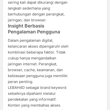
sering kali dapat dikurangi dengan
langkah sederhana yang
berhubungan dengan perangkat,
jaringan, dan browser.
Insight Berbasis
Pengalaman Pengguna
Dalam pengalaman digital,
kelancaran akses dipengaruhi oleh
kombinasi beberapa faktor. Tidak
cukup hanya mengandalkan
jaringan internet. Perangkat,
browser, cache, keamanan, dan
kebiasaan pengguna juga memiliki
peran penting.
LEBAH4D sebagai brand keyword
sebaiknya dipahami melalui
pendekatan yang informatif.
Konten yang membahas akses