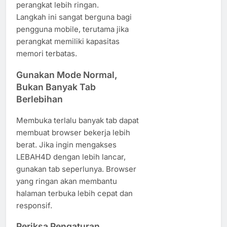
perangkat lebih ringan.
Langkah ini sangat berguna bagi
pengguna mobile, terutama jika
perangkat memiliki kapasitas
memori terbatas.
Gunakan Mode Normal,
Bukan Banyak Tab
Berlebihan
Membuka terlalu banyak tab dapat
membuat browser bekerja lebih
berat. Jika ingin mengakses
LEBAH4D dengan lebih lancar,
gunakan tab seperlunya. Browser
yang ringan akan membantu
halaman terbuka lebih cepat dan
responsif.
Periksa Pengaturan