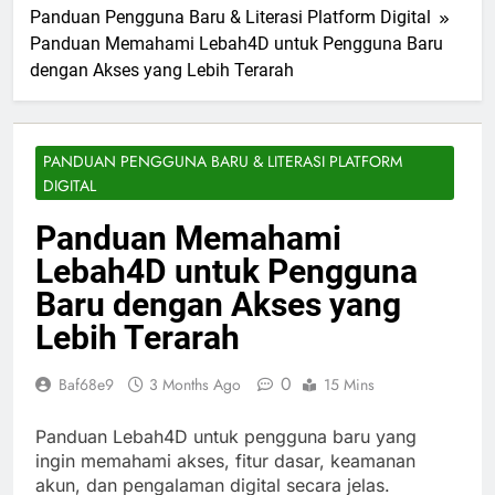
Panduan Pengguna Baru & Literasi Platform Digital
Panduan Memahami Lebah4D untuk Pengguna Baru
dengan Akses yang Lebih Terarah
PANDUAN PENGGUNA BARU & LITERASI PLATFORM
DIGITAL
Panduan Memahami
Lebah4D untuk Pengguna
Baru dengan Akses yang
Lebih Terarah
0
Baf68e9
3 Months Ago
15 Mins
Panduan Lebah4D untuk pengguna baru yang
ingin memahami akses, fitur dasar, keamanan
akun, dan pengalaman digital secara jelas.