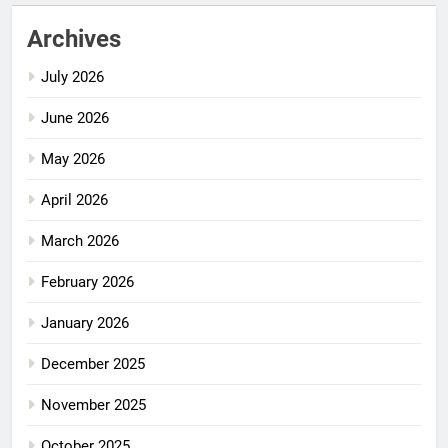
Archives
July 2026
June 2026
May 2026
April 2026
March 2026
February 2026
January 2026
December 2025
November 2025
October 2025