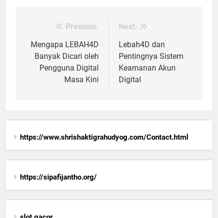
Previous:
Next:
Post
navigation
Mengapa LEBAH4D
Lebah4D dan
Banyak Dicari oleh
Pentingnya Sistem
Pengguna Digital
Keamanan Akun
Masa Kini
Digital
https://www.shrishaktigrahudyog.com/Contact.html
https://sipafijantho.org/
slot gacor