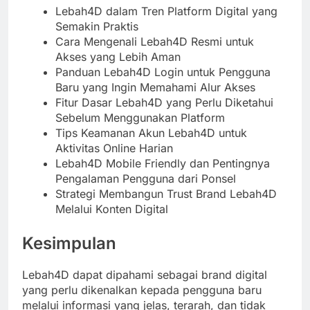
Lebah4D dalam Tren Platform Digital yang
Semakin Praktis
Cara Mengenali Lebah4D Resmi untuk
Akses yang Lebih Aman
Panduan Lebah4D Login untuk Pengguna
Baru yang Ingin Memahami Alur Akses
Fitur Dasar Lebah4D yang Perlu Diketahui
Sebelum Menggunakan Platform
Tips Keamanan Akun Lebah4D untuk
Aktivitas Online Harian
Lebah4D Mobile Friendly dan Pentingnya
Pengalaman Pengguna dari Ponsel
Strategi Membangun Trust Brand Lebah4D
Melalui Konten Digital
Kesimpulan
Lebah4D dapat dipahami sebagai brand digital
yang perlu dikenalkan kepada pengguna baru
melalui informasi yang jelas, terarah, dan tidak