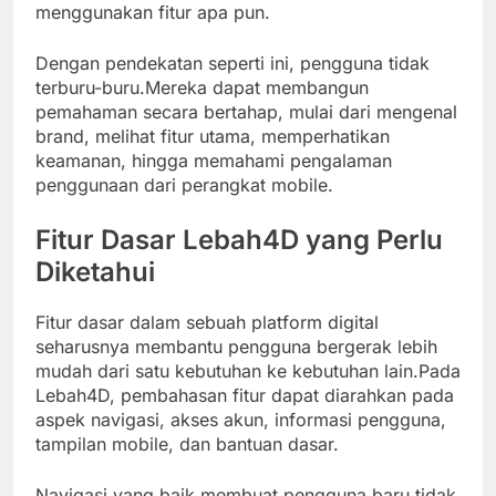
menggunakan fitur apa pun.
Dengan pendekatan seperti ini, pengguna tidak
terburu-buru.Mereka dapat membangun
pemahaman secara bertahap, mulai dari mengenal
brand, melihat fitur utama, memperhatikan
keamanan, hingga memahami pengalaman
penggunaan dari perangkat mobile.
Fitur Dasar Lebah4D yang Perlu
Diketahui
Fitur dasar dalam sebuah platform digital
seharusnya membantu pengguna bergerak lebih
mudah dari satu kebutuhan ke kebutuhan lain.Pada
Lebah4D, pembahasan fitur dapat diarahkan pada
aspek navigasi, akses akun, informasi pengguna,
tampilan mobile, dan bantuan dasar.
Navigasi yang baik membuat pengguna baru tidak