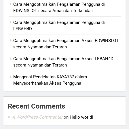
Cara Mengoptimalkan Pengalaman Pengguna di
EDWINSLOT secara Aman dan Terkendali
Cara Mengoptimalkan Pengalaman Pengguna di
LEBAH4D
Cara Mengoptimalkan Pengalaman Akses EDWINSLOT
secara Nyaman dan Terarah
Cara Mengoptimalkan Pengalaman Akses LEBAH4D
secara Nyaman dan Terarah
Mengenal Pendekatan KAYA787 dalam
Menyederhanakan Akses Pengguna
Recent Comments
A WordPress Commenter
on
Hello world!