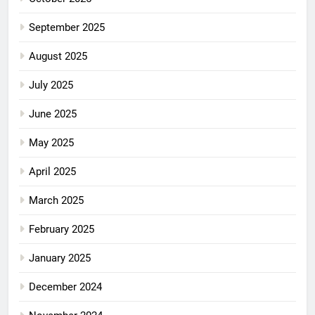
September 2025
August 2025
July 2025
June 2025
May 2025
April 2025
March 2025
February 2025
January 2025
December 2024