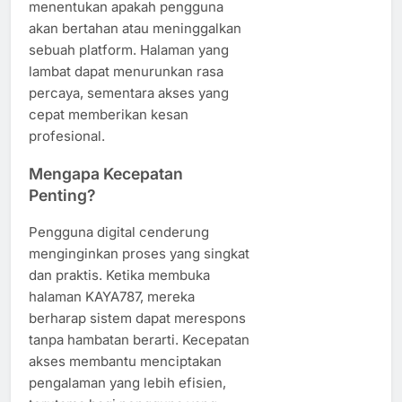
menentukan apakah pengguna
akan bertahan atau meninggalkan
sebuah platform. Halaman yang
lambat dapat menurunkan rasa
percaya, sementara akses yang
cepat memberikan kesan
profesional.
Mengapa Kecepatan
Penting?
Pengguna digital cenderung
menginginkan proses yang singkat
dan praktis. Ketika membuka
halaman KAYA787, mereka
berharap sistem dapat merespons
tanpa hambatan berarti. Kecepatan
akses membantu menciptakan
pengalaman yang lebih efisien,