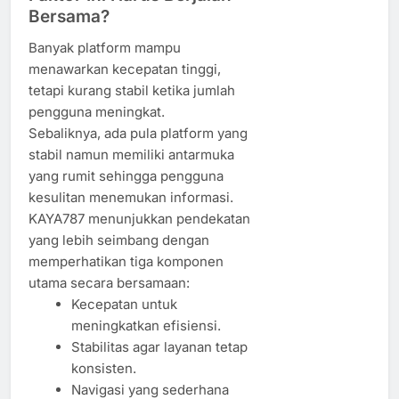
Bersama?
Banyak platform mampu
menawarkan kecepatan tinggi,
tetapi kurang stabil ketika jumlah
pengguna meningkat.
Sebaliknya, ada pula platform yang
stabil namun memiliki antarmuka
yang rumit sehingga pengguna
kesulitan menemukan informasi.
KAYA787 menunjukkan pendekatan
yang lebih seimbang dengan
memperhatikan tiga komponen
utama secara bersamaan:
Kecepatan untuk
meningkatkan efisiensi.
Stabilitas agar layanan tetap
konsisten.
Navigasi yang sederhana