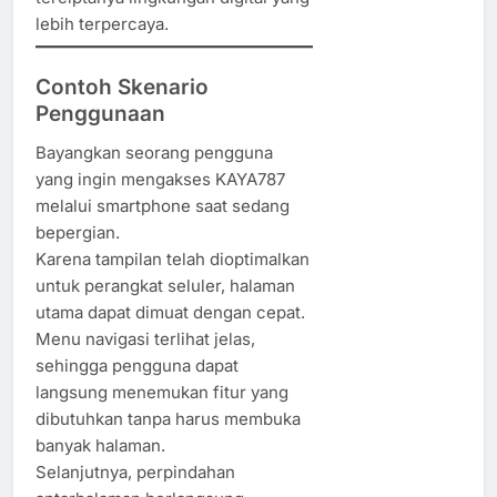
lebih terpercaya.
Contoh Skenario
Penggunaan
Bayangkan seorang pengguna
yang ingin mengakses KAYA787
melalui smartphone saat sedang
bepergian.
Karena tampilan telah dioptimalkan
untuk perangkat seluler, halaman
utama dapat dimuat dengan cepat.
Menu navigasi terlihat jelas,
sehingga pengguna dapat
langsung menemukan fitur yang
dibutuhkan tanpa harus membuka
banyak halaman.
Selanjutnya, perpindahan