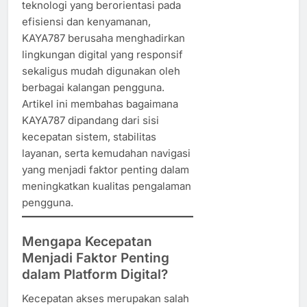
teknologi yang berorientasi pada
efisiensi dan kenyamanan,
KAYA787 berusaha menghadirkan
lingkungan digital yang responsif
sekaligus mudah digunakan oleh
berbagai kalangan pengguna.
Artikel ini membahas bagaimana
KAYA787 dipandang dari sisi
kecepatan sistem, stabilitas
layanan, serta kemudahan navigasi
yang menjadi faktor penting dalam
meningkatkan kualitas pengalaman
pengguna.
Mengapa Kecepatan
Menjadi Faktor Penting
dalam Platform Digital?
Kecepatan akses merupakan salah