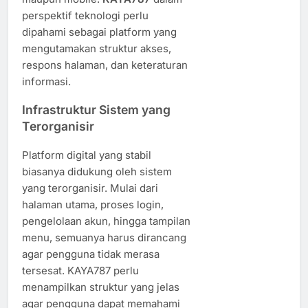
perspektif teknologi perlu
dipahami sebagai platform yang
mengutamakan struktur akses,
respons halaman, dan keteraturan
informasi.
Infrastruktur Sistem yang
Terorganisir
Platform digital yang stabil
biasanya didukung oleh sistem
yang terorganisir. Mulai dari
halaman utama, proses login,
pengelolaan akun, hingga tampilan
menu, semuanya harus dirancang
agar pengguna tidak merasa
tersesat. KAYA787 perlu
menampilkan struktur yang jelas
agar pengguna dapat memahami