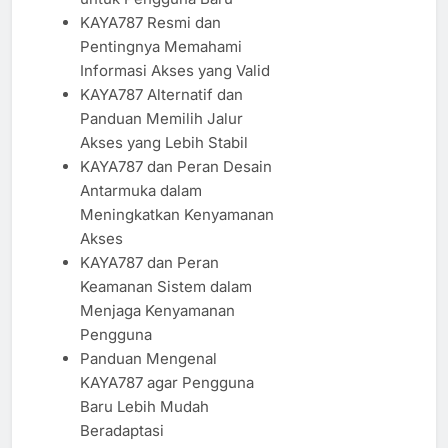
KAYA787 Resmi dan
Pentingnya Memahami
Informasi Akses yang Valid
KAYA787 Alternatif dan
Panduan Memilih Jalur
Akses yang Lebih Stabil
KAYA787 dan Peran Desain
Antarmuka dalam
Meningkatkan Kenyamanan
Akses
KAYA787 dan Peran
Keamanan Sistem dalam
Menjaga Kenyamanan
Pengguna
Panduan Mengenal
KAYA787 agar Pengguna
Baru Lebih Mudah
Beradaptasi