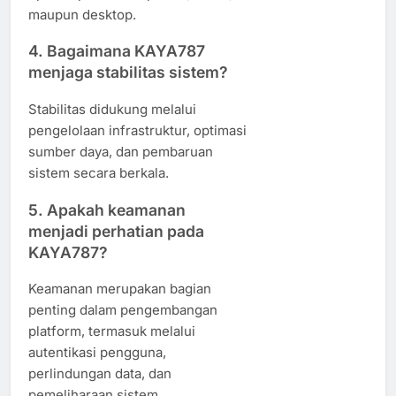
maupun desktop.
4. Bagaimana KAYA787
menjaga stabilitas sistem?
Stabilitas didukung melalui
pengelolaan infrastruktur, optimasi
sumber daya, dan pembaruan
sistem secara berkala.
5. Apakah keamanan
menjadi perhatian pada
KAYA787?
Keamanan merupakan bagian
penting dalam pengembangan
platform, termasuk melalui
autentikasi pengguna,
perlindungan data, dan
pemeliharaan sistem.