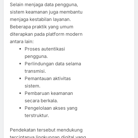
Selain menjaga data pengguna,
sistem keamanan juga membantu
menjaga kestabilan layanan.
Beberapa praktik yang umum
diterapkan pada platform modern
antara lain:
Proses autentikasi
pengguna.
Perlindungan data selama
transmisi.
Pemantauan aktivitas
sistem.
Pembaruan keamanan
secara berkala.
Pengelolaan akses yang
terstruktur.
Pendekatan tersebut mendukung
terciptanya lingkungan digital yang