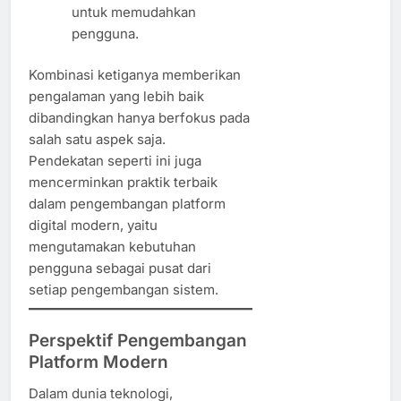
untuk memudahkan
pengguna.
Kombinasi ketiganya memberikan
pengalaman yang lebih baik
dibandingkan hanya berfokus pada
salah satu aspek saja.
Pendekatan seperti ini juga
mencerminkan praktik terbaik
dalam pengembangan platform
digital modern, yaitu
mengutamakan kebutuhan
pengguna sebagai pusat dari
setiap pengembangan sistem.
Perspektif Pengembangan
Platform Modern
Dalam dunia teknologi,