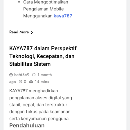
Cara Mengoptimalkan
Pengalaman Mobile
Menggunakan
kaya787
Read More
KAYA787 dalam Perspektif
Teknologi, Kecepatan, dan
Stabilitas Sistem
baf68e9
1 month
ago
0
14 mins
KAYA787 menghadirkan
pengalaman akses digital yang
stabil, cepat, dan terstruktur
dengan fokus pada keamanan
serta kenyamanan pengguna.
Pendahuluan