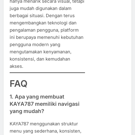
hanya menarik secara visual, tetapi
juga mudah digunakan dalam
berbagai situasi. Dengan terus
mengembangkan teknologi dan
pengalaman pengguna, platform
ini berupaya memenuhi kebutuhan
pengguna modern yang
mengutamakan kenyamanan,
konsistensi, dan kemudahan
akses.
FAQ
1. Apa yang membuat
KAYA787 memiliki navigasi
yang mudah?
KAYA787 menggunakan struktur
menu yang sederhana, konsisten,