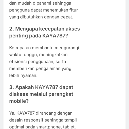
dan mudah dipahami sehingga
pengguna dapat menemukan fitur
yang dibutuhkan dengan cepat.
2. Mengapa kecepatan akses
penting pada KAYA787?
Kecepatan membantu mengurangi
waktu tunggu, meningkatkan
efisiensi penggunaan, serta
memberikan pengalaman yang
lebih nyaman.
3. Apakah KAYA787 dapat
diakses melalui perangkat
mobile?
Ya. KAYA787 dirancang dengan
desain responsif sehingga tampil
optimal pada smartphone, tablet,